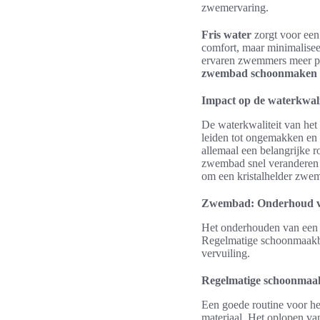
zwemervaring.
Fris water
zorgt voor een
comfort, maar minimalisee
ervaren zwemmers meer pl
zwembad schoonmaken
Impact op de waterkwal
De waterkwaliteit van het
leiden tot ongemakken en
allemaal een belangrijke 
zwembad snel veranderen 
om een kristalhelder zwe
Zwembad: Onderhoud voo
Het onderhouden van een 
Regelmatige schoonmaakbe
vervuiling.
Regelmatige schoonmaa
Een goede routine voor h
materiaal. Het oplopen van