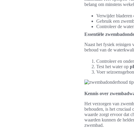
belang om minstens wekeli
Verwijder bladeren 
Gebruik een zwemb
Controleer de waterl
Essentiële zwembadonde
Naast het fysiek reinigen
behoud van de waterkwalit
Controleer en onder
Test het water op
p
Voer seizoensgebon
Kennis over zwembadwa
Het verzorgen van zwembad
behouden, is het cruciaal
waarde zorgt ervoor dat ch
waarden kunnen de helderh
zwembad.