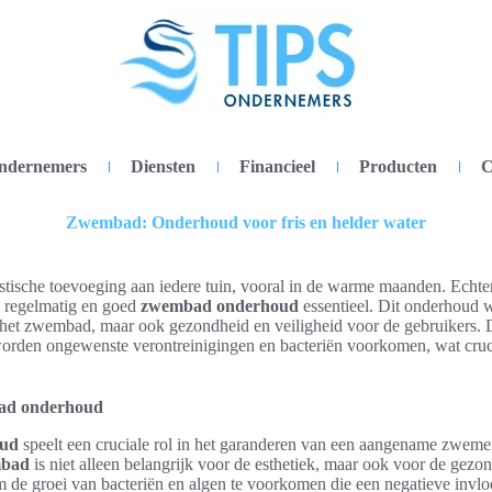
ondernemers
Diensten
Financieel
Producten
C
Zwembad: Onderhoud voor fris en helder water
tische toevoeging aan iedere tuin, vooral in de warme maanden. Echte
is regelmatig en goed
zwembad onderhoud
essentieel. Dit onderhoud w
an het zwembad, maar ook gezondheid en veiligheid voor de gebruikers.
orden ongewenste verontreinigingen en bacteriën voorkomen, wat cruci
ad onderhoud
oud
speelt een cruciale rol in het garanderen van een aangename zwem
mbad
is niet alleen belangrijk voor de esthetiek, maar ook voor de ge
om de groei van bacteriën en algen te voorkomen die een negatieve inv