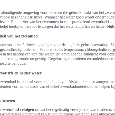
 uitnodigende omgeving voor iedereen die gebruikmaakt van het zwemba
rt ook gezondheidsrisico’s. Wanneer het water goed wordt onderhouden
ezier. Het plezier van het zwemmen in een sprankelend zwembad is o
helpt hierbij om ervoor te zorgen dat het water altijd fris en helder blijft
iteit van het zwembad
 zwembad heeft directe gevolgen voor de algehele gebruikservaring. Sle
 gezondheidsproblemen. Factoren zoals temperatuur, chloorgehalte en
p
rol in het handhaven van fris water. Bij onvoldoende aandacht voor dez
in een ongezonde omgeving. Regelmatig controleren en onderhouden v
mbad te behouden.
r fris en helder water
zwembad is cruciaal voor het behoud van fris water en een aangenam
urten vormen de basis van effectief zwembadonderhoud en helpen bi
kbeurten
et
zwembad reinigen
omvat het regelmatig verwijderen van bladeren, v
 achterstallig onderhoud kan leiden tot troebel water en zelfs algenvo