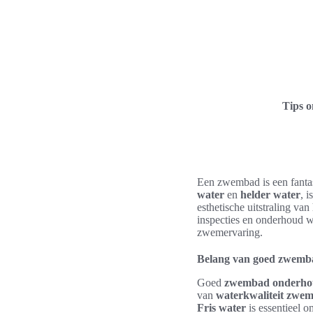
Tips 
Een zwembad is een fantas
water
en
helder water
, 
esthetische uitstraling v
inspecties en onderhoud w
zwemervaring.
Belang van goed zwemb
Goed
zwembad onderh
van
waterkwaliteit zwe
Fris water
is essentieel 