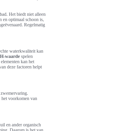
d. Het biedt niet alleen
 en optimaal schoon is,
ngeëvenaard. Regelmatig
.
chte waterkwaliteit kan
H-waarde
spelen
e elementen kan het
an deze factoren helpt
e zwemervaring.
j het voorkomen van
uil en ander organisch
rming. Daarom is het van