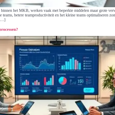
gen binnen het MKB, werken vaak met beperkte middelen maar grote verw
ine teams, betere teamproductiviteit en het kleine teams optimaliseren 
 […]
 processen?