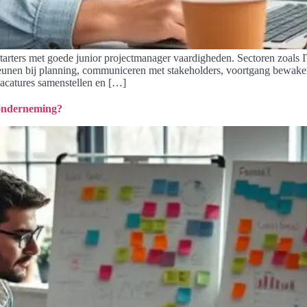
starters met goede junior projectmanager vaardigheden. Sectoren zoals
eunen bij planning, communiceren met stakeholders, voortgang bewaken e
acatures samenstellen en […]
 onderneming?