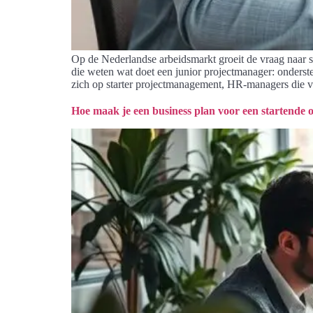
Op de Nederlandse arbeidsmarkt groeit de vraag naar 
die weten wat doet een junior projectmanager: onderst
zich op starter projectmanagement, HR-managers die v
Hoe maak je een business plan voor een startende