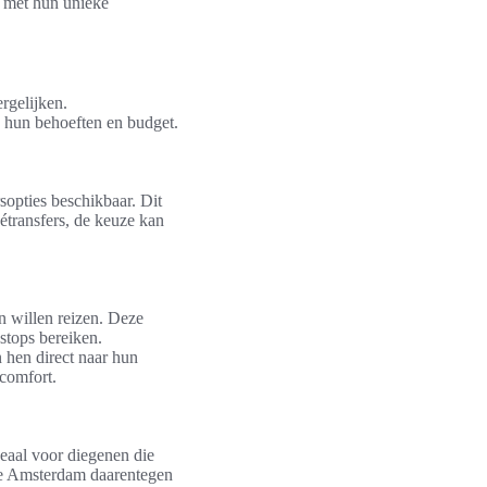
k met hun unieke
rgelijken.
j hun behoeften en budget.
rsopties beschikbaar. Dit
vétransfers, de keuze kan
n willen reizen. Deze
nstops bereiken.
 hen direct naar hun
 comfort.
deaal voor diegenen die
le Amsterdam daarentegen