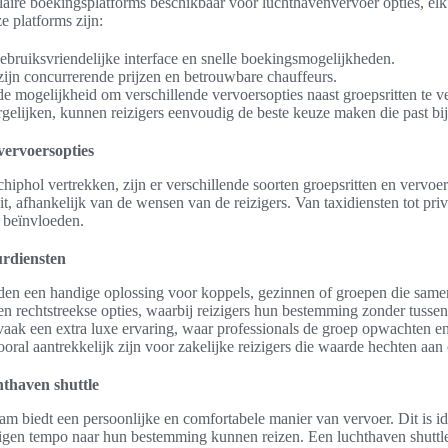
ulaire boekingsplatforms beschikbaar voor luchthavenvervoer opties, el
e platforms zijn:
ebruiksvriendelijke interface en snelle boekingsmogelijkheden.
ijn concurrerende prijzen en betrouwbare chauffeurs.
de mogelijkheid om verschillende vervoersopties naast groepsritten te ve
rgelijken, kunnen reizigers eenvoudig de beste keuze maken die past bi
vervoersopties
chiphol vertrekken, zijn er verschillende soorten groepsritten en vervoe
eit, afhankelijk van de wensen van de reizigers. Van taxidiensten tot pri
k beïnvloeden.
urdiensten
den een handige oplossing voor koppels, gezinnen of groepen die same
 en rechtstreekse opties, waarbij reizigers hun bestemming zonder tusse
aak een extra luxe ervaring, waar professionals de groep opwachten en
ooral aantrekkelijk zijn voor zakelijke reizigers die waarde hechten aan
hthaven shuttle
am biedt een persoonlijke en comfortabele manier van vervoer. Dit is i
 eigen tempo naar hun bestemming kunnen reizen. Een luchthaven shutt