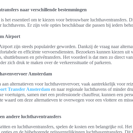
transfers naar verschillende bestemmingen
 is het essentieel om te kiezen voor betrouwbare luchthaventransfers. Di
r luchthavens. Er zijn vele opties beschikbaar die passen bij ieders beh
am Airport
irport zijn steeds populairder geworden. Dankzij de vraag naar alterna
fortabele en efficiënte vervoersdiensten. Bezoekers kunnen kiezen uit v
s, shuttlebussen en privétransfers. Het voordeel is dat men zo direct van
der zich druk te maken over de verkeerssituatie of parkeren.
hthavenvervoer Amsterdam
aan alternatieven voor luchthavenvervoer, vaak aantrekkelijk voor reiz
port Transfer Amsterdam
en naar regionale luchthavens of minder dr
e voertuigen, samen met een professionele chauffeur, kunnen een pers
ite waard om deze alternatieven te overwegen voor een vlottere en miss
 en andere luchthaventransfers
itten en luchthaventransfers, spelen de kosten een belangrijke rol. Het i
e opties en de bijbehorende prijsvergelijkingen luchthaventransfers. Dit 