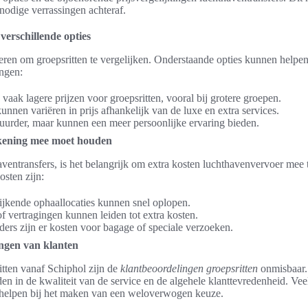
odige verrassingen achteraf.
verschillende opties
ieren om groepsritten te vergelijken. Onderstaande opties kunnen helpe
engen:
vaak lagere prijzen voor groepsritten, vooral bij grotere groepen.
nnen variëren in prijs afhankelijk van de luxe en extra services.
 duurder, maar kunnen een meer persoonlijke ervaring bieden.
ekening mee moet houden
aventransfers, is het belangrijk om extra kosten luchthavenvervoer mee 
sten zijn:
jkende ophaallocaties kunnen snel oplopen.
f vertragingen kunnen leiden tot extra kosten.
ers zijn er kosten voor bagage of speciale verzoeken.
ngen van klanten
itten vanaf Schiphol zijn de
klantbeoordelingen groepsritten
onmisbaar.
en in de kwaliteit van de service en de algehele klanttevredenheid. Vee
 helpen bij het maken van een weloverwogen keuze.