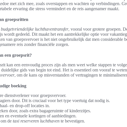
 gedoe met zich mee, zoals overstappen en wachten op verbindingen. G
rtabele ervaring die stress vermindert en de reis aangenamer maakt.
an groepsritten
n
budgetvriendelijke luchthaventransfer
, vooral voor grotere groepen. D
js wordt gedeeld. Dit maakt het een aantrekkelijke optie voor vakantieg
en van groepsvervoer is het niet ongebruikelijk dat men considerable b
genamere reis zonder financiële zorgen.
n een groepsrit?
rit kan een eenvoudig proces zijn als men weet welke stappen te vol
 duidelijke gids van begin tot eind. Het is essentieel om vooraf te wete
svervoer
, om de kans op misverstanden of vertragingen te minimalisere
udige boeking
e dienstverlener voor groepsvervoer.
agiers door. Dit is cruciaal voor het type voertuig dat nodig is.
al- en drop-off locaties in.
ken door, zoals extra bagageruimte of kinderzitjes.
ven en eventuele kortingen of aanbiedingen.
f om de
taxi reserveren luchthaven
te bevestigen.