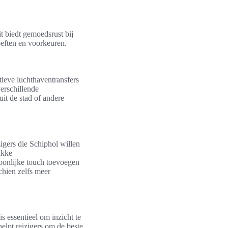
t biedt gemoedsrust bij
oeften en voorkeuren.
tieve luchthaventransfers
erschillende
uit de stad of andere
igers die Schiphol willen
ukke
oonlijke touch toevoegen
chien zelfs meer
s essentieel om inzicht te
helpt reizigers om de beste