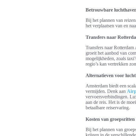
Betrouwbare luchthaven
Bij het plannen van reizen
het verplaatsen van en naa
Transfers naar Rotterd
Transfers naar Rotterdam A
groeit het aanbod van com
mogelijkheden, zoals taxi’
regio’s kan vertrekken zon
Alternatieven voor luc
Amsterdam biedt een scala 
vermijden. Denk aan
Air
vervoersverbindingen. Lux
aan de reis. Het is de moe
betaalbare reiservaring.
Kosten van groepsritten
Bij het plannen van groepsr
krijgen in de verschillend