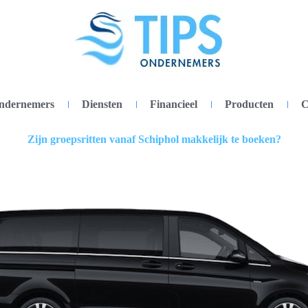
ondernemers
Diensten
Financieel
Producten
C
Zijn groepsritten vanaf Schiphol makkelijk te boeken?