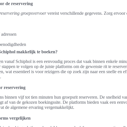
or de reservering
reservering groepsvervoer
vereist verschillende gegevens. Zorg ervoor d
 adressen
 benodigdheden
 Schiphol makkelijk te boeken?
en vanaf Schiphol is een eenvoudig proces dat vaak binnen enkele min
 stappen te volgen op de juiste platforms om de gewenste rit te reservere
, wat essentieel is voor reizigers die op zoek zijn naar een snelle en e
.
r reservering
s binnen vijf tot tien minuten hun groepsrit reserveren. De snelheid va
gt af van de gekozen boekingssite. De platforms bieden vaak een eenvou
at de algemene ervaring vergemakkelijkt.
orms vergelijken