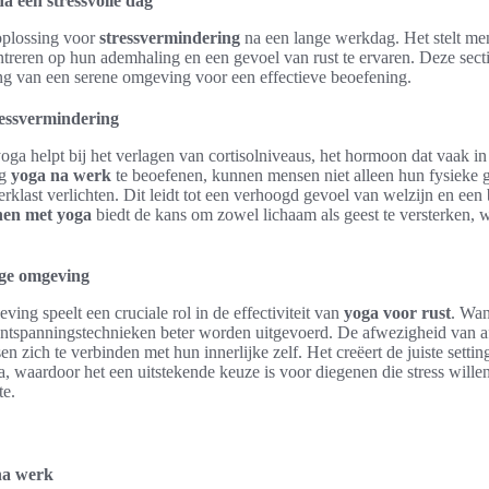
a een stressvolle dag
oplossing voor
stressvermindering
na een lange werkdag. Het stelt men
ntreren op hun ademhaling en een gevoel van rust te ervaren. Deze secti
ang van een serene omgeving voor een effectieve beoefening.
ressvermindering
oga helpt bij het verlagen van cortisolniveaus, het hormoon dat vaak i
ig
yoga na werk
te beoefenen, kunnen mensen niet alleen hun fysieke 
rklast verlichten. Dit leidt tot een verhoogd gevoel van welzijn en een 
en met yoga
biedt de kans om zowel lichaam als geest te versterken, wa
ige omgeving
ving speelt een cruciale rol in de effectiviteit van
yoga voor rust
. Wan
 ontspanningstechnieken beter worden uitgevoerd. De afwezigheid van a
n zich te verbinden met hun innerlijke zelf. Het creëert de juiste settin
, waardoor het een uitstekende keuze is voor diegenen die stress wille
te.
na werk