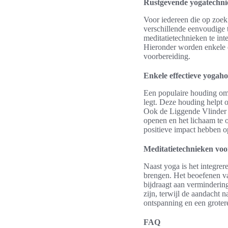
Rustgevende yogatechni
Voor iedereen die op zoe
verschillende eenvoudige
meditatietechnieken te int
Hieronder worden enkele e
voorbereiding.
Enkele effectieve yogah
Een populaire houding om
legt. Deze houding helpt o
Ook de Liggende Vlinder i
openen en het lichaam te
positieve impact hebben o
Meditatietechnieken voo
Naast yoga is het integre
brengen. Het beoefenen v
bijdraagt aan vermindering
zijn, terwijl de aandacht 
ontspanning en een grotere 
FAQ