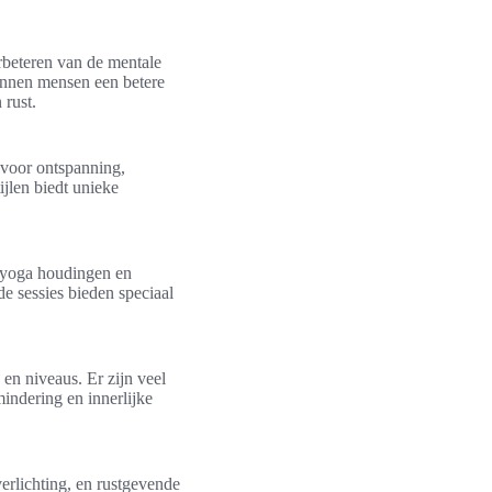
rbeteren van de mentale
unnen mensen een betere
 rust.
 voor ontspanning,
jlen biedt unieke
e yoga houdingen en
e sessies bieden speciaal
 en niveaus. Er zijn veel
indering en innerlijke
verlichting, en rustgevende