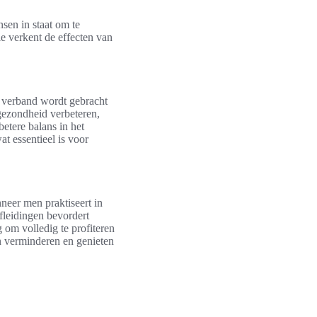
sen in staat om te
e verkent de effecten van
n verband wordt gebracht
gezondheid verbeteren,
betere balans in het
t essentieel is voor
neer men praktiseert in
fleidingen bevordert
g om volledig te profiteren
n verminderen en genieten