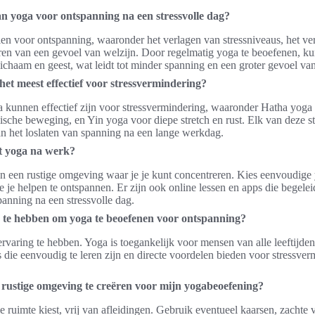
an yoga voor ontspanning na een stressvolle dag?
elen voor ontspanning, waaronder het verlagen van stressniveaus, het ve
ren van een gevoel van welzijn. Door regelmatig yoga te beoefenen, k
ichaam en geest, wat leidt tot minder spanning en een groter gevoel van
het meest effectief voor stressvermindering?
a kunnen effectief zijn voor stressvermindering, waaronder Hatha yoga
che beweging, en Yin yoga voor diepe stretch en rust. Elk van deze sti
an het loslaten van spanning na een lange werkdag.
t yoga na werk?
an een rustige omgeving waar je je kunt concentreren. Kies eenvoudig
je helpen te ontspannen. Er zijn ook online lessen en apps die begeleid
anning na een stressvolle dag.
g te hebben om yoga te beoefenen voor ontspanning?
ervaring te hebben. Yoga is toegankelijk voor mensen van alle leeftijden
die eenvoudig te leren zijn en directe voordelen bieden voor stressverm
rustige omgeving te creëren voor mijn yogabeoefening?
le ruimte kiest, vrij van afleidingen. Gebruik eventueel kaarsen, zachte 