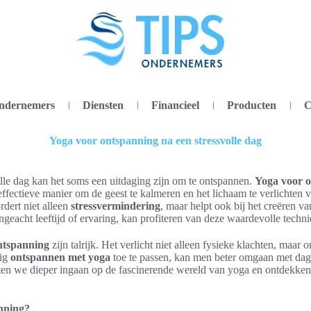
ondernemers
Diensten
Financieel
Producten
C
Yoga voor ontspanning na een stressvolle dag
lle dag kan het soms een uitdaging zijn om te ontspannen.
Yoga voor o
effectieve manier om de geest te kalmeren en het lichaam te verlichten
dert niet alleen
stressvermindering
, maar helpt ook bij het creëren v
ongeacht leeftijd of ervaring, kan profiteren van deze waardevolle techni
ntspanning
zijn talrijk. Het verlicht niet alleen fysieke klachten, maar
tig
ontspannen met yoga
toe te passen, kan men beter omgaan met dage
ten we dieper ingaan op de fascinerende wereld van yoga en ontdekken
nning?