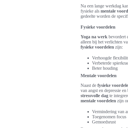
Na een lange werkdag kan 
fysieke als
mentale voord
gedeelte worden de speci
Fysieke voordelen
Yoga na werk
bevordert d
alleen bij het verlichten 
fysieke voordelen
zijn:
Verhoogde flexibilit
Verbeterde spierkra
Beter houding
Mentale voordelen
Naast de
fysieke voordel
van angst en depressie en
stressvolle dag
te integre
mentale voordelen
zijn o
Vermindering van a
Toegenomen focus
Gemoedsrust