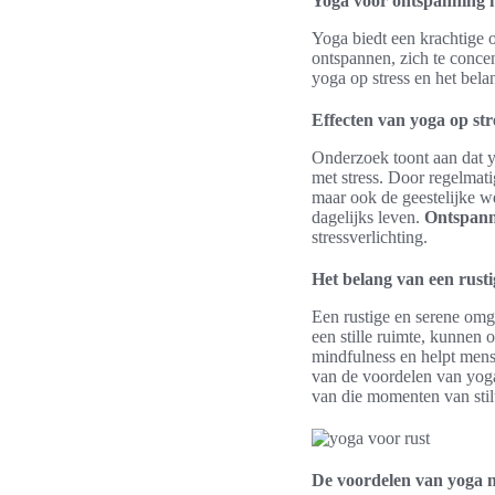
Yoga voor ontspanning n
Yoga biedt een krachtige 
ontspannen, zich te conce
yoga op stress en het bel
Effecten van yoga op st
Onderzoek toont aan dat y
met stress. Door regelmat
maar ook de geestelijke we
dagelijks leven.
Ontspann
stressverlichting.
Het belang van een rust
Een rustige en serene omge
een stille ruimte, kunnen
mindfulness en helpt mense
van de voordelen van yoga
van die momenten van stil
De voordelen van yoga 