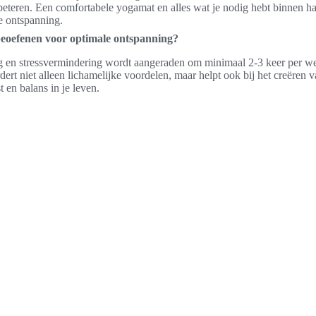
beteren. Een comfortabele yogamat en alles wat je nodig hebt binnen h
e ontspanning.
beoefenen voor optimale ontspanning?
g en stressvermindering wordt aangeraden om minimaal 2-3 keer per w
rt niet alleen lichamelijke voordelen, maar helpt ook bij het creëren v
t en balans in je leven.