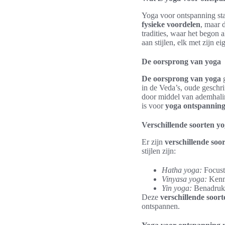
Yoga voor ontspanning staa
fysieke voordelen
, maar 
tradities, waar het begon a
aan stijlen, elk met zijn 
De oorsprong van yoga
De oorsprong van yoga
g
in de Veda’s, oude geschri
door middel van ademhalin
is voor
yoga ontspannin
Verschillende soorten y
Er zijn
verschillende soo
stijlen zijn:
Hatha yoga:
Focust
Vinyasa yoga:
Kenme
Yin yoga:
Benadrukt
Deze
verschillende soor
ontspannen.