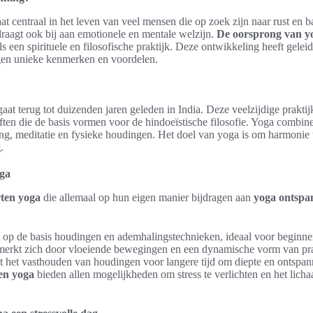
t centraal in het leven van veel mensen die op zoek zijn naar rust en ba
draagt ook bij aan emotionele en mentale welzijn.
De oorsprong van y
ls een spirituele en filosofische praktijk. Deze ontwikkeling heeft gelei
eigen unieke kenmerken en voordelen.
aat terug tot duizenden jaren geleden in India. Deze veelzijdige prakti
ften die de basis vormen voor de hindoeïstische filosofie. Yoga combinee
g, meditatie en fysieke houdingen. Het doel van yoga is om harmonie te
g
.
oga
rten yoga
die allemaal op hun eigen manier bijdragen aan
yoga ontspa
 op de basis houdingen en ademhalingstechnieken, ideaal voor beginne
rkt zich door vloeiende bewegingen en een dynamische vorm van pra
 het vasthouden van houdingen voor langere tijd om diepte en ontspan
ten yoga
bieden allen mogelijkheden om stress te verlichten en het licha