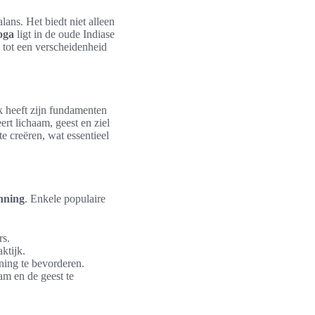
lans. Het biedt niet alleen
oga
ligt in de oude Indiase
d tot een verscheidenheid
jk heeft zijn fundamenten
rt lichaam, geest en ziel
 creëren, wat essentieel
nning
. Enkele populaire
rs.
ktijk.
ning te bevorderen.
am en de geest te