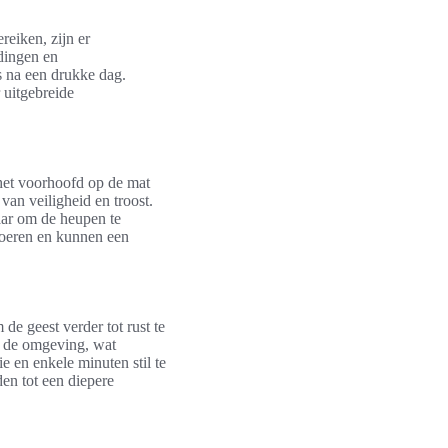
reiken, zijn er
dingen en
s na een drukke dag.
 uitgebreide
het voorhoofd op de mat
van veiligheid en troost.
aar om de heupen te
voeren en kunnen een
de geest verder tot rust te
n de omgeving, wat
e en enkele minuten stil te
den tot een diepere