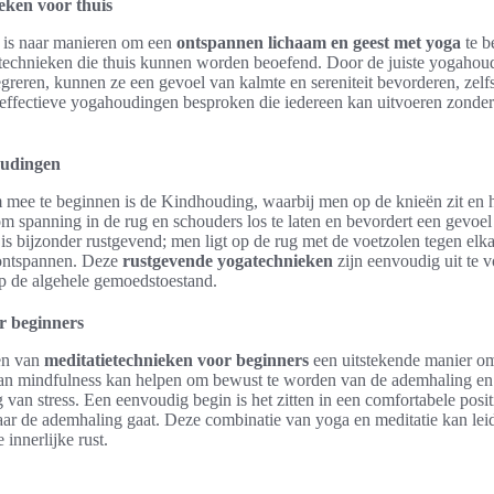
eken voor thuis
k is naar manieren om een
ontspannen lichaam en geest met yoga
te be
 technieken die thuis kunnen worden beoefend. Door de juiste yogahou
egreren, kunnen ze een gevoel van kalmte en sereniteit bevorderen, zelf
ffectieve yogahoudingen besproken die iedereen kan uitvoeren zonder
oudingen
 mee te beginnen is de Kindhouding, waarbij men op de knieën zit en 
m spanning in de rug en schouders los te laten en bevordert een gevoel 
s bijzonder rustgevend; men ligt op de rug met de voetzolen tegen elk
 ontspannen. Deze
rustgevende yogatechnieken
zijn eenvoudig uit te 
p de algehele gemoedstoestand.
r beginners
ren van
meditatietechnieken voor beginners
een uitstekende manier om 
an mindfulness kan helpen om bewust te worden van de ademhaling e
 van stress. Een eenvoudig begin is het zitten in een comfortabele positi
naar de ademhaling gaat. Deze combinatie van yoga en meditatie kan lei
innerlijke rust.