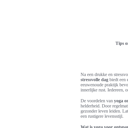
Tips 
Na een drukke en stressvo
stressvolle dag
biedt een 
eeuwenoude praktijk bevor
innerlijke rust. Iedereen, 
De voordelen van
yoga o
helderheid. Door regelma
gezonder leven leiden. La
een rustigere levensstijl.
Wat is yoga voor ontspa