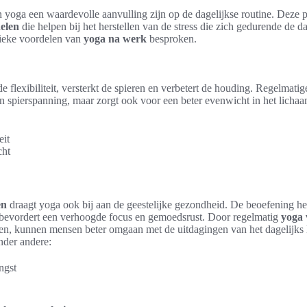
yoga een waardevolle aanvulling zijn op de dagelijkse routine. Deze p
elen
die helpen bij het herstellen van de stress die zich gedurende de d
fieke voordelen van
yoga na werk
besproken.
e flexibiliteit, versterkt de spieren en verbetert de houding. Regelmatig
van spierspanning, maar zorgt ook voor een beter evenwicht in het licha
eit
cht
en
draagt yoga ook bij aan de geestelijke gezondheid. De beoefening he
 bevordert een verhoogde focus en gemoedsrust. Door regelmatig
yoga 
ren, kunnen mensen beter omgaan met de uitdagingen van het dagelijks 
nder andere:
ngst