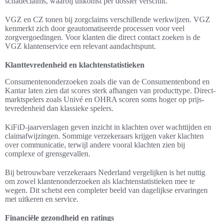
schadeclaims, waarbij uitkomst per dossier verschilt.
VGZ en CZ tonen bij zorgclaims verschillende werkwijzen. VGZ
kenmerkt zich door geautomatiseerde processen voor veel
zorgvergoedingen. Voor klanten die direct contact zoeken is de
VGZ klantenservice een relevant aandachtspunt.
Klanttevredenheid en klachtenstatistieken
Consumentenonderzoeken zoals die van de Consumentenbond en
Kantar laten zien dat scores sterk afhangen van producttype. Direct-
marktspelers zoals Univé en OHRA scoren soms hoger op prijs-
tevredenheid dan klassieke spelers.
KiFiD-jaarverslagen geven inzicht in klachten over wachttijden en
claimafwijzingen. Sommige verzekeraars krijgen vaker klachten
over communicatie, terwijl andere vooral klachten zien bij
complexe of grensgevallen.
Bij betrouwbare verzekeraars Nederland vergelijken is het nuttig
om zowel klantenonderzoeken als klachtenstatistieken mee te
wegen. Dit schetst een completer beeld van dagelijkse ervaringen
met uitkeren en service.
Financiële gezondheid en ratings