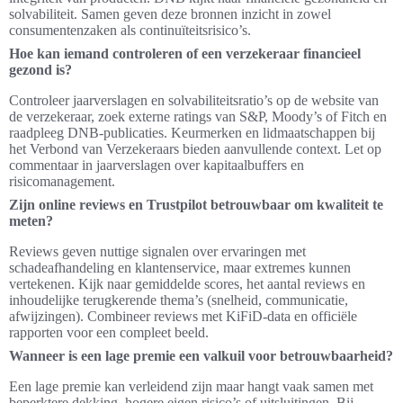
solvabiliteit. Samen geven deze bronnen inzicht in zowel
consumentenzaken als continuïteitsrisico’s.
Hoe kan iemand controleren of een verzekeraar financieel
gezond is?
Controleer jaarverslagen en solvabiliteitsratio’s op de website van
de verzekeraar, zoek externe ratings van S&P, Moody’s of Fitch en
raadpleeg DNB-publicaties. Keurmerken en lidmaatschappen bij
het Verbond van Verzekeraars bieden aanvullende context. Let op
commentaar in jaarverslagen over kapitaalbuffers en
risicomanagement.
Zijn online reviews en Trustpilot betrouwbaar om kwaliteit te
meten?
Reviews geven nuttige signalen over ervaringen met
schadeafhandeling en klantenservice, maar extremes kunnen
vertekenen. Kijk naar gemiddelde scores, het aantal reviews en
inhoudelijke terugkerende thema’s (snelheid, communicatie,
afwijzingen). Combineer reviews met KiFiD-data en officiële
rapporten voor een compleet beeld.
Wanneer is een lage premie een valkuil voor betrouwbaarheid?
Een lage premie kan verleidend zijn maar hangt vaak samen met
beperktere dekking, hogere eigen risico’s of uitsluitingen. Bij