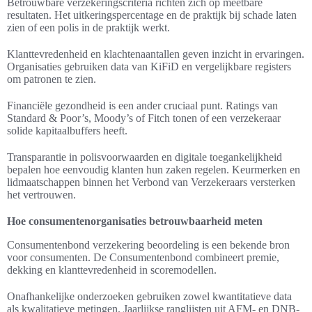
Betrouwbare verzekeringscriteria richten zich op meetbare
resultaten. Het uitkeringspercentage en de praktijk bij schade laten
zien of een polis in de praktijk werkt.
Klanttevredenheid en klachtenaantallen geven inzicht in ervaringen.
Organisaties gebruiken data van KiFiD en vergelijkbare registers
om patronen te zien.
Financiële gezondheid is een ander cruciaal punt. Ratings van
Standard & Poor’s, Moody’s of Fitch tonen of een verzekeraar
solide kapitaalbuffers heeft.
Transparantie in polisvoorwaarden en digitale toegankelijkheid
bepalen hoe eenvoudig klanten hun zaken regelen. Keurmerken en
lidmaatschappen binnen het Verbond van Verzekeraars versterken
het vertrouwen.
Hoe consumentenorganisaties betrouwbaarheid meten
Consumentenbond verzekering beoordeling is een bekende bron
voor consumenten. De Consumentenbond combineert premie,
dekking en klanttevredenheid in scoremodellen.
Onafhankelijke onderzoeken gebruiken zowel kwantitatieve data
als kwalitatieve metingen. Jaarlijkse ranglijsten uit AFM- en DNB-