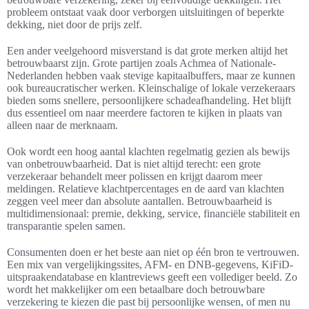
probleem ontstaat vaak door verborgen uitsluitingen of beperkte
dekking, niet door de prijs zelf.
Een ander veelgehoord misverstand is dat grote merken altijd het
betrouwbaarst zijn. Grote partijen zoals Achmea of Nationale-
Nederlanden hebben vaak stevige kapitaalbuffers, maar ze kunnen
ook bureaucratischer werken. Kleinschalige of lokale verzekeraars
bieden soms snellere, persoonlijkere schadeafhandeling. Het blijft
dus essentieel om naar meerdere factoren te kijken in plaats van
alleen naar de merknaam.
Ook wordt een hoog aantal klachten regelmatig gezien als bewijs
van onbetrouwbaarheid. Dat is niet altijd terecht: een grote
verzekeraar behandelt meer polissen en krijgt daarom meer
meldingen. Relatieve klachtpercentages en de aard van klachten
zeggen veel meer dan absolute aantallen. Betrouwbaarheid is
multidimensionaal: premie, dekking, service, financiële stabiliteit en
transparantie spelen samen.
Consumenten doen er het beste aan niet op één bron te vertrouwen.
Een mix van vergelijkingssites, AFM- en DNB-gegevens, KiFiD-
uitspraakendatabase en klantreviews geeft een vollediger beeld. Zo
wordt het makkelijker om een betaalbare doch betrouwbare
verzekering te kiezen die past bij persoonlijke wensen, of men nu