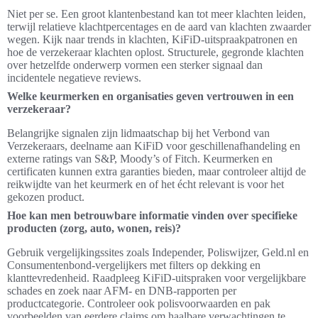
Niet per se. Een groot klantenbestand kan tot meer klachten leiden,
terwijl relatieve klachtpercentages en de aard van klachten zwaarder
wegen. Kijk naar trends in klachten, KiFiD-uitspraakpatronen en
hoe de verzekeraar klachten oplost. Structurele, gegronde klachten
over hetzelfde onderwerp vormen een sterker signaal dan
incidentele negatieve reviews.
Welke keurmerken en organisaties geven vertrouwen in een
verzekeraar?
Belangrijke signalen zijn lidmaatschap bij het Verbond van
Verzekeraars, deelname aan KiFiD voor geschillenafhandeling en
externe ratings van S&P, Moody’s of Fitch. Keurmerken en
certificaten kunnen extra garanties bieden, maar controleer altijd de
reikwijdte van het keurmerk en of het écht relevant is voor het
gekozen product.
Hoe kan men betrouwbare informatie vinden over specifieke
producten (zorg, auto, wonen, reis)?
Gebruik vergelijkingssites zoals Independer, Poliswijzer, Geld.nl en
Consumentenbond-vergelijkers met filters op dekking en
klanttevredenheid. Raadpleeg KiFiD-uitspraken voor vergelijkbare
schades en zoek naar AFM- en DNB-rapporten per
productcategorie. Controleer ook polisvoorwaarden en pak
voorbeelden van eerdere claims om haalbare verwachtingen te