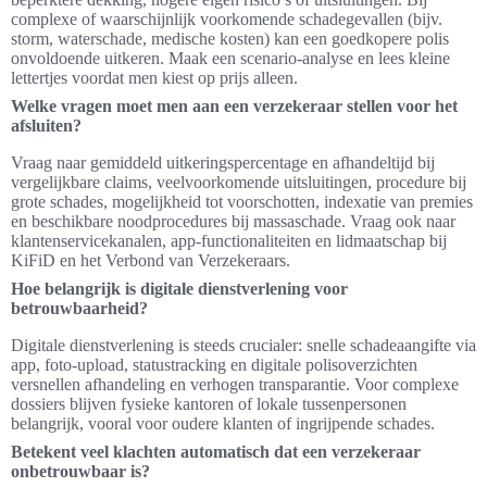
complexe of waarschijnlijk voorkomende schadegevallen (bijv.
storm, waterschade, medische kosten) kan een goedkopere polis
onvoldoende uitkeren. Maak een scenario-analyse en lees kleine
lettertjes voordat men kiest op prijs alleen.
Welke vragen moet men aan een verzekeraar stellen voor het
afsluiten?
Vraag naar gemiddeld uitkeringspercentage en afhandeltijd bij
vergelijkbare claims, veelvoorkomende uitsluitingen, procedure bij
grote schades, mogelijkheid tot voorschotten, indexatie van premies
en beschikbare noodprocedures bij massaschade. Vraag ook naar
klantenservicekanalen, app-functionaliteiten en lidmaatschap bij
KiFiD en het Verbond van Verzekeraars.
Hoe belangrijk is digitale dienstverlening voor
betrouwbaarheid?
Digitale dienstverlening is steeds crucialer: snelle schadeaangifte via
app, foto-upload, statustracking en digitale polisoverzichten
versnellen afhandeling en verhogen transparantie. Voor complexe
dossiers blijven fysieke kantoren of lokale tussenpersonen
belangrijk, vooral voor oudere klanten of ingrijpende schades.
Betekent veel klachten automatisch dat een verzekeraar
onbetrouwbaar is?