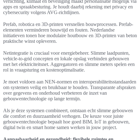
verlichting, klimaat en beveiliging maakt personalisatie mogelijk via
apps en spraakbesturing. Je houdt daarbij rekening met privacy en
cybersecurity volgens AVG-richtlijnen.
Prefab, robotica en 3D-printen versnellen bouwprocessen. Prefab-
elementen verminderen bouwtijd en fouten. Nederlandse
initiatieven tonen hoe modulaire houtbouw en 3D-printen van beton
praktische winst opleveren.
Netintegratie is cruciaal voor energiebeheer. Slimme laadpunten,
vehicle-to-grid concepten en lokale opslag verbinden gebouwen
met het elektriciteitsnet. Aggregatoren en slimme meters spelen een
rol in vraagsturing en kostenoptimalisatie.
Je moet voldoen aan NEN-normen en interoperabiliteitsstandaarden
om systemen veilig en bruikbaar te houden. Transparante afspraken
over gegevens en onderhoud verbeteren de inzet van
gebouwentechnologie op lange termijn.
Als je deze systemen combineert, ontstaan echt slimme gebouwen
die comfort en duurzaamheid verhogen. De keuze voor juiste
gebouwentechnologie bepaalt hoe goed BIM, IoT in gebouwen,
digital twin en smart home samen werken in jouw project.
Aanpasbaarheid en gezondheid: flexibele ruimtes en