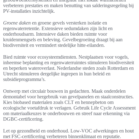
verbeteren prestaties en maken benutting van salderingsregeling bij
PV-installaties inzichtelijk.
Groene daken
en groene gevels versterken isolatie en
regenwaterretentie. Extensieve sedumdaken zijn licht en
onderhoudsarm. Intensieve daken bieden ruimte voor
kruidenmengsels en beleving. Gevelbegroeiing draagt bij aan
biodiversiteit en vermindert stedelijke hitte-eilanden.
Bied ruimte voor ecosysteemdiensten. Nestplaatsen voor vogels,
inheemse beplanting en regenwaterruimtes stimuleren biodiversiteit
en beperken wateroverlast. Nederlandse steden zoals Rotterdam en
Utrecht stimuleren dergelijke ingrepen in hun beleid en
subsidieprogramma’s.
Ontwerp met circulair bouwen in gedachten. Maak onderdelen
demontabel voor hergebruik van gevelpanelen en staalconstructies.
Kies biobased materialen zoals CLT en hennepbeton om
ecologische voetafdruk te verlagen. Gebruik Life Cycle Assessment
om materiaalkeuzes te onderbouwen en streef naar erkenning via
DGBC-certificering.
Let op gezondheid en onderhoud. Low-VOC afwerkingen en hout
met FSC-certificering verbeteren binnenklimaat en reputatie.