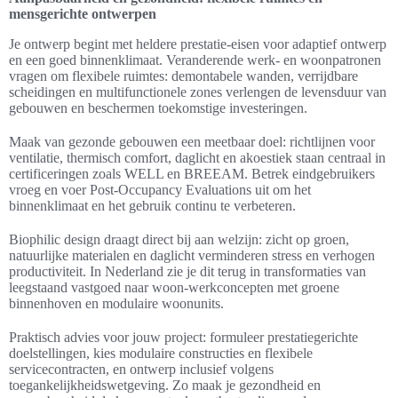
mensgerichte ontwerpen
Je ontwerp begint met heldere prestatie-eisen voor adaptief ontwerp
en een goed binnenklimaat. Veranderende werk- en woonpatronen
vragen om flexibele ruimtes: demontabele wanden, verrijdbare
scheidingen en multifunctionele zones verlengen de levensduur van
gebouwen en beschermen toekomstige investeringen.
Maak van gezonde gebouwen een meetbaar doel: richtlijnen voor
ventilatie, thermisch comfort, daglicht en akoestiek staan centraal in
certificeringen zoals WELL en BREEAM. Betrek eindgebruikers
vroeg en voer Post-Occupancy Evaluations uit om het
binnenklimaat en het gebruik continu te verbeteren.
Biophilic design draagt direct bij aan welzijn: zicht op groen,
natuurlijke materialen en daglicht verminderen stress en verhogen
productiviteit. In Nederland zie je dit terug in transformaties van
leegstaand vastgoed naar woon-werkconcepten met groene
binnenhoven en modulaire woonunits.
Praktisch advies voor jouw project: formuleer prestatiegerichte
doelstellingen, kies modulaire constructies en flexibele
servicecontracten, en ontwerp inclusief volgens
toegankelijkheidswetgeving. Zo maak je gezondheid en