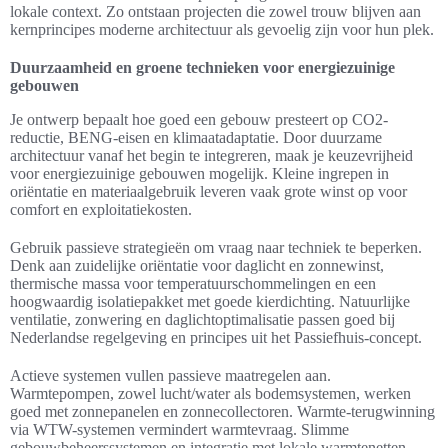
lokale context. Zo ontstaan projecten die zowel trouw blijven aan
kernprincipes moderne architectuur als gevoelig zijn voor hun plek.
Duurzaamheid en groene technieken voor energiezuinige
gebouwen
Je ontwerp bepaalt hoe goed een gebouw presteert op CO2-
reductie, BENG-eisen en klimaatadaptatie. Door duurzame
architectuur vanaf het begin te integreren, maak je keuzevrijheid
voor energiezuinige gebouwen mogelijk. Kleine ingrepen in
oriëntatie en materiaalgebruik leveren vaak grote winst op voor
comfort en exploitatiekosten.
Gebruik passieve strategieën om vraag naar techniek te beperken.
Denk aan zuidelijke oriëntatie voor daglicht en zonnewinst,
thermische massa voor temperatuurschommelingen en een
hoogwaardig isolatiepakket met goede kierdichting. Natuurlijke
ventilatie, zonwering en daglichtoptimalisatie passen goed bij
Nederlandse regelgeving en principes uit het Passiefhuis-concept.
Actieve systemen vullen passieve maatregelen aan.
Warmtepompen, zowel lucht/water als bodemsystemen, werken
goed met zonnepanelen en zonnecollectoren. Warmte-terugwinning
via WTW-systemen vermindert warmtevraag. Slimme
gebouwbeheerssystemen en integratie met lokale warmtenetten