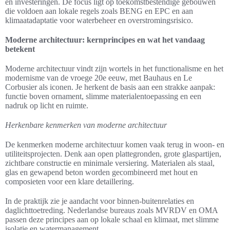
en investeringen. De focus ligt op toekomstbestendige gebouwen
die voldoen aan lokale regels zoals BENG en EPC en aan
klimaatadaptatie voor waterbeheer en overstromingsrisico.
Moderne architectuur: kernprincipes en wat het vandaag
betekent
Moderne architectuur vindt zijn wortels in het functionalisme en het
modernisme van de vroege 20e eeuw, met Bauhaus en Le
Corbusier als iconen. Je herkent de basis aan een strakke aanpak:
functie boven ornament, slimme materialentoepassing en een
nadruk op licht en ruimte.
Herkenbare kenmerken van moderne architectuur
De kenmerken moderne architectuur komen vaak terug in woon- en
utiliteitsprojecten. Denk aan open plattegronden, grote glaspartijen,
zichtbare constructie en minimale versiering. Materialen als staal,
glas en gewapend beton worden gecombineerd met hout en
composieten voor een klare detaillering.
In de praktijk zie je aandacht voor binnen-buitenrelaties en
daglichttoetreding. Nederlandse bureaus zoals MVRDV en OMA
passen deze principes aan op lokale schaal en klimaat, met slimme
isolatie en watermanagement.