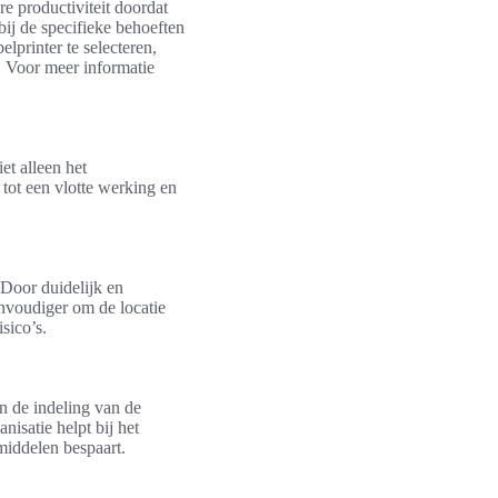
re productiviteit doordat
bij de specifieke behoeften
lprinter te selecteren,
. Voor meer informatie
et alleen het
 tot een vlotte werking en
 Door duidelijk en
envoudiger om de locatie
sico’s.
n de indeling van de
isatie helpt bij het
middelen bespaart.