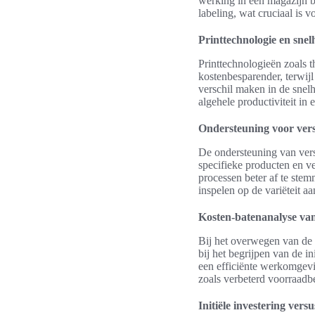
werking in een magazijn b
labeling, wat cruciaal is v
Printtechnologie en snel
Printtechnologieën zoals t
kostenbesparender, terwij
verschil maken in de snelh
algehele productiviteit in
Ondersteuning voor vers
De ondersteuning van versc
specifieke producten en ve
processen beter af te ste
inspelen op de variëteit a
Kosten-batenanalyse van
Bij het overwegen van de a
bij het begrijpen van de i
een efficiënte werkomgevi
zoals verbeterd voorraadb
Initiële investering ver