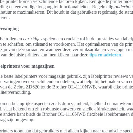
labelprinter komen verschillende factoren kijken. Een goede printer moet 
iding en eenvoudige toegang tot functionaliteiten. Regelmatig
onderhoud
atuur te maximaliseren. Dit houdt in dat gebruikers regelmatig de statu
eren.
ervanging
abelrollen en
cartridges
spelen een cruciale rol in de prestaties van label
 te schaffen, om stilstand te voorkomen. Het optimaliseren van de prin
zijn van de voorraad en wanneer deze verbruiksartikelen vervangen m
 van de juiste printers kan men kijken naar deze
tips en adviezen
.
belprinters voor magazijnen
beste labelprinters voor magazijn gebruik, zijn labelprinter reviews v
tervaringen over verschillende modellen, wat helpt bij het maken van
n van de Zebra ZD620 tot de Brother QL-1110NWB, waarbij elke printer
aliteitverhouding.
komen belangrijke aspecten zoals duurzaamheid, snelheid en nauwkeuri
 staat bekend om zijn robuuste ontwerp en snelle afdrukcapaciteit, waa
 andere kant biedt de Brother QL-1110NWB flexibele labelformaten die
magazijnomgeving.
rinters toont aan dat gebruikers niet alleen kijken naar technische speci