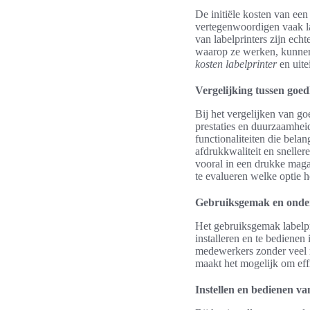
De initiële kosten van een
vertegenwoordigen vaak la
van labelprinters zijn echt
waarop ze werken, kunnen 
kosten labelprinter
en uite
Vergelijking tussen goe
Bij het vergelijken van go
prestaties en duurzaamhei
functionaliteiten die bela
afdrukkwaliteit en snellere
vooral in een drukke mag
te evalueren welke optie he
Gebruiksgemak en ond
Het gebruiksgemak labelpr
installeren en te bedienen 
medewerkers zonder veel m
maakt het mogelijk om effi
Instellen en bedienen va