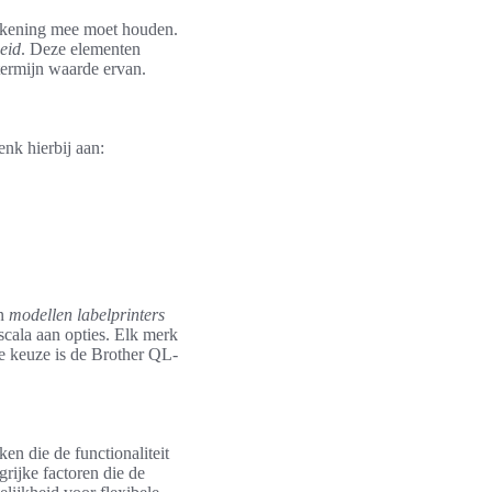
 rekening mee moet houden.
eid
. Deze elementen
 termijn waarde ervan.
enk hierbij aan:
n
modellen labelprinters
cala aan opties. Elk merk
e keuze is de Brother QL-
en die de functionaliteit
grijke factoren die de