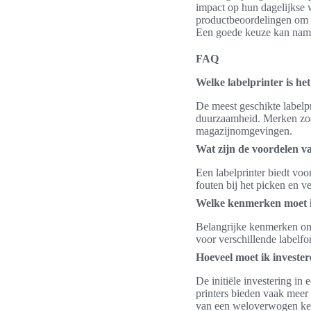
impact op hun dagelijkse 
productbeoordelingen om t
Een goede keuze kan namel
FAQ
Welke labelprinter is he
De meest geschikte labelpr
duurzaamheid. Merken zoa
magazijnomgevingen.
Wat zijn de voordelen v
Een labelprinter biedt voor
fouten bij het picken en v
Welke kenmerken moet ik
Belangrijke kenmerken om t
voor verschillende labelfo
Hoeveel moet ik invester
De initiële investering in
printers bieden vaak meer 
van een weloverwogen ke