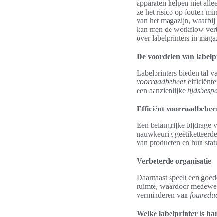
apparaten helpen niet alle
ze het risico op fouten mi
van het magazijn, waarbij 
kan men de workflow verbe
over labelprinters in maga
De voordelen van labelp
Labelprinters bieden tal 
voorraadbeheer
efficiënte
een aanzienlijke
tijdsbesp
Efficiënt voorraadbehee
Een belangrijke bijdrage v
nauwkeurig geëtiketteerde 
van producten en hun statu
Verbeterde organisatie
Daarnaast speelt een goe
ruimte, waardoor medewerk
verminderen van
foutreduc
Welke labelprinter is h