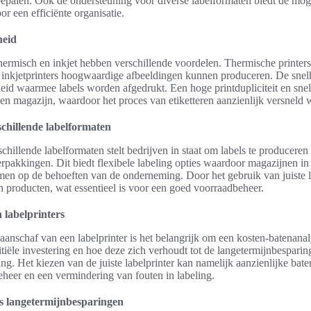
epalen. Ook de ondersteuning voor diverse labelformaten biedt de moge
oor een efficiënte organisatie.
heid
hermisch en inkjet hebben verschillende voordelen. Thermische printers 
l inkjetprinters hoogwaardige afbeeldingen kunnen produceren. De snelh
eid waarmee labels worden afgedrukt. Een hoge printdupliciteit en snel
 een magazijn, waardoor het proces van etiketteren aanzienlijk versneld 
chillende labelformaten
hillende labelformaten stelt bedrijven in staat om labels te produceren
rpakkingen. Dit biedt flexibele labeling opties waardoor magazijnen in
mmen op de behoeften van de onderneming. Door het gebruik van juiste
an producten, wat essentieel is voor een goed voorraadbeheer.
 labelprinters
anschaf van een labelprinter is het belangrijk om een kosten-batenanaly
nitiële investering en hoe deze zich verhoudt tot de langetermijnbespari
ng. Het kiezen van de juiste labelprinter kan namelijk aanzienlijke bat
eheer en een vermindering van fouten in labeling.
sus langetermijnbesparingen