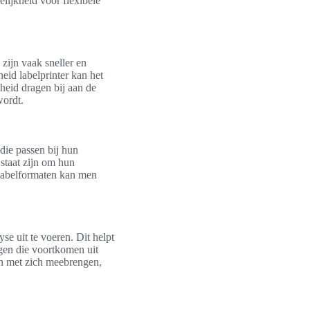
lijkheid voor flexibele
zijn vaak sneller en
eid labelprinter kan het
heid dragen bij aan de
wordt.
 die passen bij hun
 staat zijn om hun
 labelformaten kan men
se uit te voeren. Dit helpt
ngen die voortkomen uit
en met zich meebrengen,