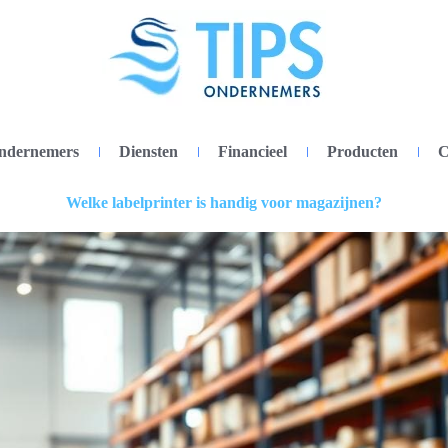
ondernemers
Diensten
Financieel
Producten
C
Welke labelprinter is handig voor magazijnen?