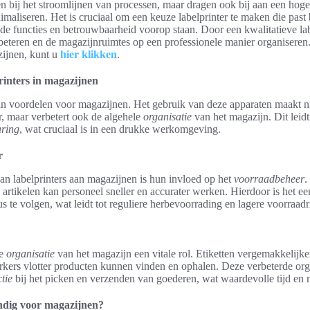
en bij het stroomlijnen van processen, maar dragen ook bij aan een hoge
nimaliseren. Het is cruciaal om een keuze labelprinter te maken die past 
de functies en betrouwbaarheid voorop staan. Door een kwalitatieve labe
teren en de magazijnruimtes op een professionele manier organiseren
zijnen, kunt u
hier klikken
.
rinters in magazijnen
van voordelen voor magazijnen. Het gebruik van deze apparaten maakt ni
r, maar verbetert ook de algehele
organisatie
van het magazijn. Dit leidt
aring
, wat cruciaal is in een drukke werkomgeving.
r
an labelprinters aan magazijnen is hun invloed op het
voorraadbeheer
.
artikelen kan personeel sneller en accurater werken. Hierdoor is het e
s te volgen, wat leidt tot reguliere herbevoorrading en lagere voorraadri
de
organisatie
van het magazijn een vitale rol. Etiketten vergemakkelijke
ers vlotter producten kunnen vinden en ophalen. Deze verbeterde organ
tie
bij het picken en verzenden van goederen, wat waardevolle tijd en 
andig voor magazijnen?