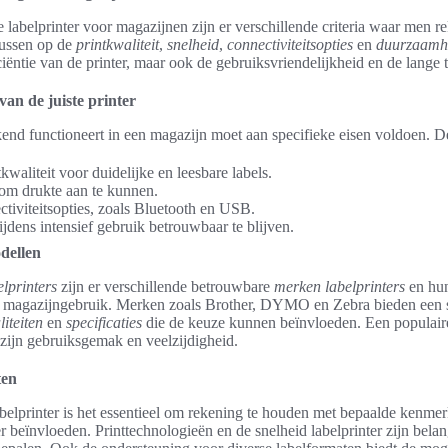
te labelprinter voor magazijnen zijn er verschillende criteria waar men
cussen op de
printkwaliteit
,
snelheid
,
connectiviteitsopties
en
duurzaamh
iciëntie van de printer, maar ook de gebruiksvriendelijkheid en de lange
van de juiste printer
ekend functioneert in een magazijn moet aan specifieke eisen voldoen. D
waliteit voor duidelijke en leesbare labels.
om drukte aan te kunnen.
ctiviteitsopties, zoals Bluetooth en USB.
dens intensief gebruik betrouwbaar te blijven.
dellen
elprinters
zijn er verschillende betrouwbare
merken labelprinters
en hu
r magazijngebruik. Merken zoals Brother, DYMO en Zebra bieden een s
liteiten
en
specificaties
die de keuze kunnen beïnvloeden. Een populair
 zijn gebruiksgemak en veelzijdigheid.
ten
belprinter is het essentieel om rekening te houden met bepaalde kenmerk
er beïnvloeden. Printtechnologieën en de snelheid labelprinter zijn belan