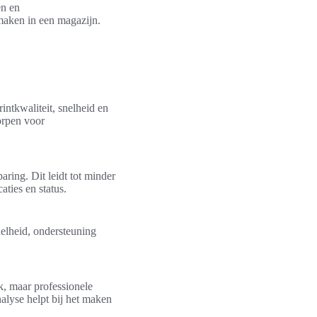
en en
maken in een magazijn.
intkwaliteit, snelheid en
orpen voor
aring. Dit leidt tot minder
ties en status.
nelheid, ondersteuning
k, maar professionele
alyse helpt bij het maken