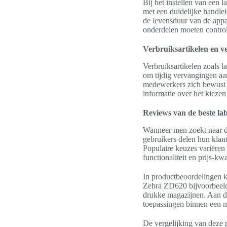
Bij het instellen van een 
met een duidelijke handle
de levensduur van de appar
onderdelen moeten control
Verbruiksartikelen en v
Verbruiksartikelen zoals l
om tijdig vervangingen aan
medewerkers zich bewust 
informatie over het kiezen
Reviews van de beste la
Wanneer men zoekt naar de 
gebruikers delen hun klan
Populaire keuzes variëre
functionaliteit en prijs-kw
In productbeoordelingen 
Zebra ZD620 bijvoorbeeld,
drukke magazijnen. Aan de
toepassingen binnen een 
De vergelijking van deze p