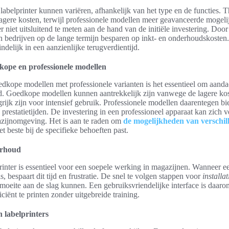
 labelprinter kunnen variëren, afhankelijk van het type en de functies. 
gere kosten, terwijl professionele modellen meer geavanceerde mogel
er niet uitsluitend te meten aan de hand van de initiële investering. Door
bedrijven op de lange termijn besparen op inkt- en onderhoudskosten. D
indelijk in een aanzienlijke terugverdientijd.
dkope en professionele modellen
edkope modellen met professionele varianten is het essentieel om aanda
d. Goedkope modellen kunnen aantrekkelijk zijn vanwege de lagere ko
ngrijk zijn voor intensief gebruik. Professionele modellen daarentegen b
 prestatietijden. De investering in een professioneel apparaat kan zich v
azijnomgeving. Het is aan te raden om
de mogelijkheden van verschill
t beste bij de specifieke behoeften past.
erhoud
inter is essentieel voor een soepele werking in magazijnen. Wanneer ee
is, bespaart dit tijd en frustratie. De snel te volgen stappen voor
installat
oeite aan de slag kunnen. Een gebruiksvriendelijke interface is daarom
ciënt te printen zonder uitgebreide training.
n labelprinters