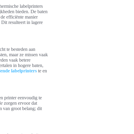
Thermische labelprinters
ijkheden bieden. De baten
 de efficiënte manier
it resulteert in lagere
cht te besteden aan
sten, maar ze missen vaak
ieden vaak betere
ertalen in hogere baten,
ende labelprinters
te en
n printer eenvoudig te
ie
zorgen ervoor dat
 van groot belang; dit