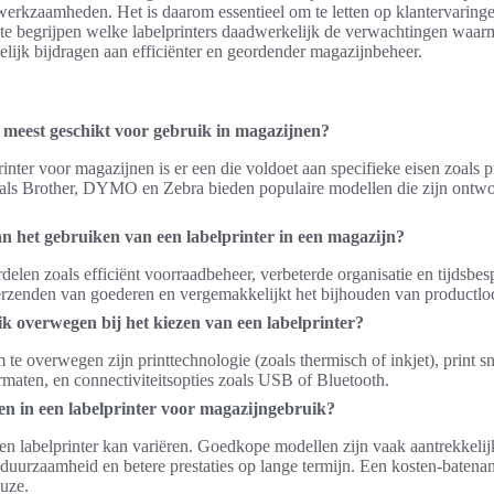
werkzaamheden. Het is daarom essentieel om te letten op klantervaring
e begrijpen welke labelprinters daadwerkelijk de verwachtingen waar
ijk bijdragen aan efficiënter en geordender magazijnbeheer.
t meest geschikt voor gebruik in magazijnen?
inter voor magazijnen is er een die voldoet aan specifieke eisen zoals pr
ls Brother, DYMO en Zebra bieden populaire modellen die zijn ontw
an het gebruiken van een labelprinter in een magazijn?
delen zoals efficiënt voorraadbeheer, verbeterde organisatie en tijdsbesp
erzenden van goederen en vergemakkelijkt het bijhouden van productloca
 overwegen bij het kiezen van een labelprinter?
e overwegen zijn printtechnologie (zoals thermisch of inkjet), print s
rmaten, en connectiviteitsopties zoals USB of Bluetooth.
en in een labelprinter voor magazijngebruik?
 een labelprinter kan variëren. Goedkope modellen zijn vaak aantrekkelij
duurzaamheid en betere prestaties op lange termijn. Een kosten-batenan
uze.