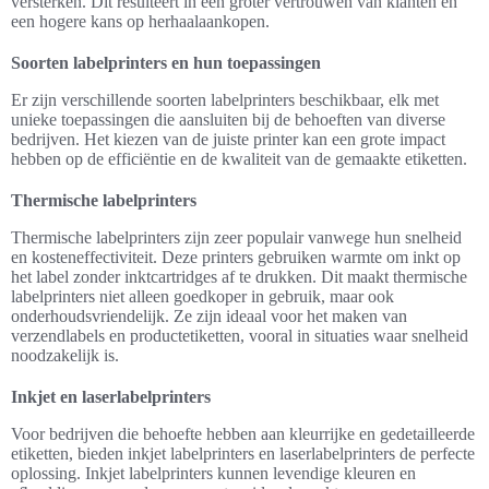
versterken. Dit resulteert in een groter vertrouwen van klanten en
een hogere kans op herhaalaankopen.
Soorten labelprinters en hun toepassingen
Er zijn verschillende soorten labelprinters beschikbaar, elk met
unieke toepassingen die aansluiten bij de behoeften van diverse
bedrijven. Het kiezen van de juiste printer kan een grote impact
hebben op de efficiëntie en de kwaliteit van de gemaakte etiketten.
Thermische labelprinters
Thermische labelprinters zijn zeer populair vanwege hun snelheid
en kosteneffectiviteit. Deze printers gebruiken warmte om inkt op
het label zonder inktcartridges af te drukken. Dit maakt thermische
labelprinters niet alleen goedkoper in gebruik, maar ook
onderhoudsvriendelijk. Ze zijn ideaal voor het maken van
verzendlabels en productetiketten, vooral in situaties waar snelheid
noodzakelijk is.
Inkjet en laserlabelprinters
Voor bedrijven die behoefte hebben aan kleurrijke en gedetailleerde
etiketten, bieden inkjet labelprinters en laserlabelprinters de perfecte
oplossing. Inkjet labelprinters kunnen levendige kleuren en