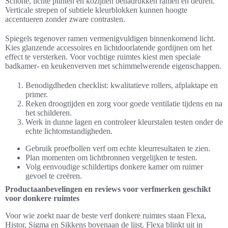
Schone, lichte plinten en kozijnen benadrukken ramen en deuren.
Verticale strepen of subtiele kleurblokken kunnen hoogte
accentueren zonder zware contrasten.
Spiegels tegenover ramen vermenigvuldigen binnenkomend licht.
Kies glanzende accessoires en lichtdoorlatende gordijnen om het
effect te versterken. Voor vochtige ruimtes kiest men speciale
badkamer- en keukenverven met schimmelwerende eigenschappen.
Benodigdheden checklist: kwalitatieve rollers, afplaktape en
primer.
Reken droogtijden en zorg voor goede ventilatie tijdens en na
het schilderen.
Werk in dunne lagen en controleer kleurstalen testen onder de
echte lichtomstandigheden.
Gebruik proefbollen verf om echte kleurresultaten te zien.
Plan momenten om lichtbronnen vergelijken te testen.
Volg eenvoudige schildertips donkere kamer om ruimer
gevoel te creëren.
Productaanbevelingen en reviews voor verfmerken geschikt
voor donkere ruimtes
Voor wie zoekt naar de beste verf donkere ruimtes staan Flexa,
Histor, Sigma en Sikkens bovenaan de lijst. Flexa blinkt uit in