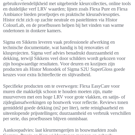
gebruiksvriendelijkheid met uitgebreide kleurcollecties, online tools
en duidelijke verf LRV waarden; lijnen zoals Flexa Pure en Flexa
Ambiance bieden proefpotjes en praktische kleuradviesopties.
Histor richt zich op zachte neutrale en pasteltinten via Histor
ColourLab, en de proefbussen helpen bij het vinden van warme
ondertonen in donkere kamers.
Sigma en Sikkens leveren vaak professionele afwerking en
technische documentatie, wat handig is bij renovaties of
klusprojecten. Sigma verf advies benadrukt duurzaamheid en
dekking, terwijl Sikkens veel door schilders wordt gekozen voor
zijn hoogwaardige resultaten. Voor deuren en kozijnen zijn
producten als Histor Monodek of Sigma S2U SuperGloss goede
keuzes voor extra lichtreflectie en slijtvastheid.
Specifieke producten om te overwegen: Flexa EasyCare voor
muren die makkelijk schoon te houden moeten zijn, matte
muurverven met een hoge LRV voor grote vlakken, en satijn- of
zijdeglansafwerkingen op houtwerk voor reflectie. Reviews tonen
gemiddeld goede dekking (m2 per liter), nette reinigbaarheid en
uiteenlopende prijsstellingen; duurzaamheid en verbruik verschillen
per serie, dus proefbussen blijven onmisbaar.
Aankoopadvies: laat kleurmengerijen in bouwmarkten zoals