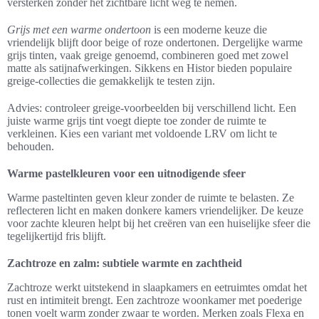
versterken zonder het zichtbare licht weg te nemen.
Grijs met een warme ondertoon
is een moderne keuze die
vriendelijk blijft door beige of roze ondertonen. Dergelijke warme
grijs tinten, vaak greige genoemd, combineren goed met zowel
matte als satijnafwerkingen. Sikkens en Histor bieden populaire
greige-collecties die gemakkelijk te testen zijn.
Advies: controleer greige-voorbeelden bij verschillend licht. Een
juiste warme grijs tint voegt diepte toe zonder de ruimte te
verkleinen. Kies een variant met voldoende LRV om licht te
behouden.
Warme pastelkleuren voor een uitnodigende sfeer
Warme pasteltinten geven kleur zonder de ruimte te belasten. Ze
reflecteren licht en maken donkere kamers vriendelijker. De keuze
voor zachte kleuren helpt bij het creëren van een huiselijke sfeer die
tegelijkertijd fris blijft.
Zachtroze en zalm: subtiele warmte en zachtheid
Zachtroze werkt uitstekend in slaapkamers en eetruimtes omdat het
rust en intimiteit brengt. Een zachtroze woonkamer met poederige
tonen voelt warm zonder zwaar te worden. Merken zoals Flexa en