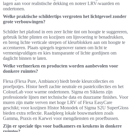
lagen aan voor realistische dekking en noteer LRV-waarden en
ondertonen.
Welke praktische schildertips vergroten het lichtgevoel zonder
grote verbouwingen?
Schilder het plafond in een zeer lichte tint om hoogte te suggereren,
gebruik lichte plinten en kozijnen om lijnvoering te benadrukken,
en breng lichte verticale strepen of kleurblokken aan om hoogte te
accentueren. Plaats spiegels tegenover ramen om licht te
vermenigvuldigen en kies transparante of lichte gordijnen om
daglicht binnen te laten.
Welke verfmerken en producten worden aanbevolen voor
donkere ruimtes?
Flexa (Flexa Pure, Ambiance) biedt brede kleurcollecties en
proefpotjes. Histor heeft zachte neutrale en pastelcollecties en het
ColourLab voor warme ondertonen. Sigma en Sikkens zijn
professionele lijnen met technische data en duurzame finishes. Voor
muren zijn matte verven met hoge LRV of Flexa EasyCare
geschikt; voor kozijnen Histor Monodek of Sigma S2U SuperGloss
bieden extra reflectie. Raadpleeg lokale bouwmarkten zoals
Gamma, Praxis en Karwei voor mengdiensten en proefbussen.
Zijn er speciale tips voor badkamers en keukens in donkere
ruimtes?