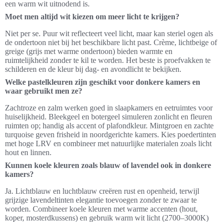
een warm wit uitnodend is.
Moet men altijd wit kiezen om meer licht te krijgen?
Niet per se. Puur wit reflecteert veel licht, maar kan steriel ogen als
de ondertoon niet bij het beschikbare licht past. Crème, lichtbeige of
greige (grijs met warme ondertoon) bieden warmte en
ruimtelijkheid zonder te kil te worden. Het beste is proefvakken te
schilderen en de kleur bij dag- en avondlicht te bekijken.
Welke pastelkleuren zijn geschikt voor donkere kamers en
waar gebruikt men ze?
Zachtroze en zalm werken goed in slaapkamers en eetruimtes voor
huiselijkheid. Bleekgeel en botergeel simuleren zonlicht en fleuren
ruimten op; handig als accent of plafondkleur. Mintgroen en zachte
turquoise geven frisheid in noordgerichte kamers. Kies poedertinten
met hoge LRV en combineer met natuurlijke materialen zoals licht
hout en linnen.
Kunnen koele kleuren zoals blauw of lavendel ook in donkere
kamers?
Ja. Lichtblauw en luchtblauw creëren rust en openheid, terwijl
grijzige lavendeltinten elegantie toevoegen zonder te zwaar te
worden. Combineer koele kleuren met warme accenten (hout,
koper, mosterdkussens) en gebruik warm wit licht (2700–3000K)