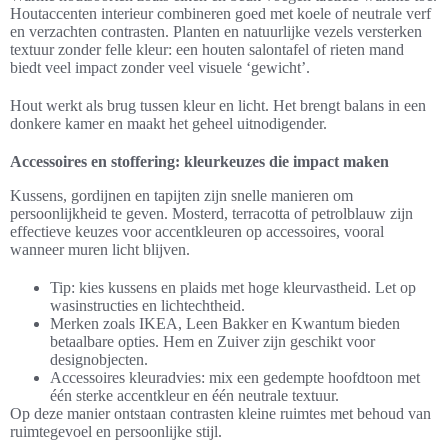
Houtaccenten interieur combineren goed met koele of neutrale verf
en verzachten contrasten. Planten en natuurlijke vezels versterken
textuur zonder felle kleur: een houten salontafel of rieten mand
biedt veel impact zonder veel visuele ‘gewicht’.
Hout werkt als brug tussen kleur en licht. Het brengt balans in een
donkere kamer en maakt het geheel uitnodigender.
Accessoires en stoffering: kleurkeuzes die impact maken
Kussens, gordijnen en tapijten zijn snelle manieren om
persoonlijkheid te geven. Mosterd, terracotta of petrolblauw zijn
effectieve keuzes voor accentkleuren op accessoires, vooral
wanneer muren licht blijven.
Tip: kies kussens en plaids met hoge kleurvastheid. Let op
wasinstructies en lichtechtheid.
Merken zoals IKEA, Leen Bakker en Kwantum bieden
betaalbare opties. Hem en Zuiver zijn geschikt voor
designobjecten.
Accessoires kleuradvies: mix een gedempte hoofdtoon met
één sterke accentkleur en één neutrale textuur.
Op deze manier ontstaan contrasten kleine ruimtes met behoud van
ruimtegevoel en persoonlijke stijl.