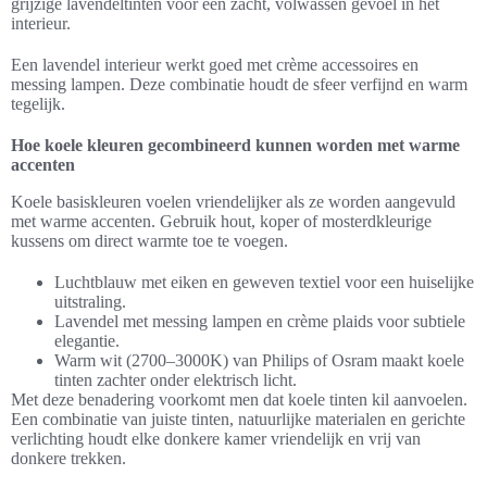
grijzige lavendeltinten voor een zacht, volwassen gevoel in het
interieur.
Een lavendel interieur werkt goed met crème accessoires en
messing lampen. Deze combinatie houdt de sfeer verfijnd en warm
tegelijk.
Hoe koele kleuren gecombineerd kunnen worden met warme
accenten
Koele basiskleuren voelen vriendelijker als ze worden aangevuld
met warme accenten. Gebruik hout, koper of mosterdkleurige
kussens om direct warmte toe te voegen.
Luchtblauw met eiken en geweven textiel voor een huiselijke
uitstraling.
Lavendel met messing lampen en crème plaids voor subtiele
elegantie.
Warm wit (2700–3000K) van Philips of Osram maakt koele
tinten zachter onder elektrisch licht.
Met deze benadering voorkomt men dat koele tinten kil aanvoelen.
Een combinatie van juiste tinten, natuurlijke materialen en gerichte
verlichting houdt elke donkere kamer vriendelijk en vrij van
donkere trekken.