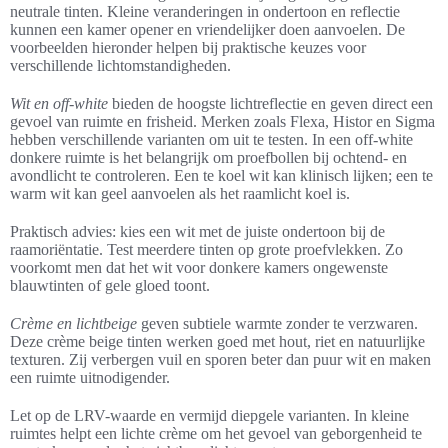
neutrale tinten. Kleine veranderingen in ondertoon en reflectie
kunnen een kamer opener en vriendelijker doen aanvoelen. De
voorbeelden hieronder helpen bij praktische keuzes voor
verschillende lichtomstandigheden.
Wit en off-white
bieden de hoogste lichtreflectie en geven direct een
gevoel van ruimte en frisheid. Merken zoals Flexa, Histor en Sigma
hebben verschillende varianten om uit te testen. In een off-white
donkere ruimte is het belangrijk om proefbollen bij ochtend- en
avondlicht te controleren. Een te koel wit kan klinisch lijken; een te
warm wit kan geel aanvoelen als het raamlicht koel is.
Praktisch advies: kies een wit met de juiste ondertoon bij de
raamoriëntatie. Test meerdere tinten op grote proefvlekken. Zo
voorkomt men dat het wit voor donkere kamers ongewenste
blauwtinten of gele gloed toont.
Crème en lichtbeige
geven subtiele warmte zonder te verzwaren.
Deze crème beige tinten werken goed met hout, riet en natuurlijke
texturen. Zij verbergen vuil en sporen beter dan puur wit en maken
een ruimte uitnodigender.
Let op de LRV-waarde en vermijd diepgele varianten. In kleine
ruimtes helpt een lichte crème om het gevoel van geborgenheid te