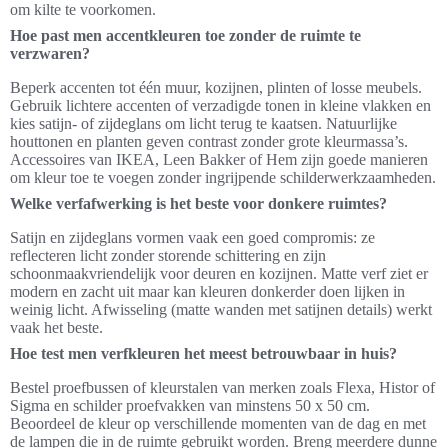
om kilte te voorkomen.
Hoe past men accentkleuren toe zonder de ruimte te
verzwaren?
Beperk accenten tot één muur, kozijnen, plinten of losse meubels.
Gebruik lichtere accenten of verzadigde tonen in kleine vlakken en
kies satijn- of zijdeglans om licht terug te kaatsen. Natuurlijke
houttonen en planten geven contrast zonder grote kleurmassa’s.
Accessoires van IKEA, Leen Bakker of Hem zijn goede manieren
om kleur toe te voegen zonder ingrijpende schilderwerkzaamheden.
Welke verfafwerking is het beste voor donkere ruimtes?
Satijn en zijdeglans vormen vaak een goed compromis: ze
reflecteren licht zonder storende schittering en zijn
schoonmaakvriendelijk voor deuren en kozijnen. Matte verf ziet er
modern en zacht uit maar kan kleuren donkerder doen lijken in
weinig licht. Afwisseling (matte wanden met satijnen details) werkt
vaak het beste.
Hoe test men verfkleuren het meest betrouwbaar in huis?
Bestel proefbussen of kleurstalen van merken zoals Flexa, Histor of
Sigma en schilder proefvakken van minstens 50 x 50 cm.
Beoordeel de kleur op verschillende momenten van de dag en met
de lampen die in de ruimte gebruikt worden. Breng meerdere dunne