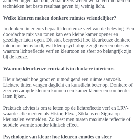
aanbevelingen aan bod, zodat lezers weten welke verfmerken en
technieken het beste resultaat geven bij weinig licht.
Welke kleuren maken donkere ruimtes vriendelijker?
In donkere interieurs bepaalt kleurkeuze veel van de beleving. Een
doordachte mix van tonen kan een kleine kamer opener en
gezelliger laten ogen. Dit stuk bespreekt hoe kleurkeuze donkere
interieurs beïnvloedt, wat kleurpsychologie zegt over emoties en
waarom lichtreflectie verf en kleurtoon en sfeer zo belangrijk zijn
bij de keuze.
Waarom kleurkeuze cruciaal is in donkere interieurs
Kleur bepaalt hoe groot en uitnodigend een ruimte aanvoelt.
Lichtere tinten vangen daglicht en kunstlicht beter op. Donkere of
zeer verzadigde kleuren kunnen een kamer kleiner en somberder
laten lijken.
Praktisch advies is om te letten op de lichtreflectie verf en LRV-
waardes die merken als Histor, Flexa, Sikkens en Sigma op
kleurstalen vermelden. Zo kiest men tussen maximale reflectie of
subtiele warmte zonder klinisch effect.
Psychologie van kleur: hoe kleuren emoties en sfeer