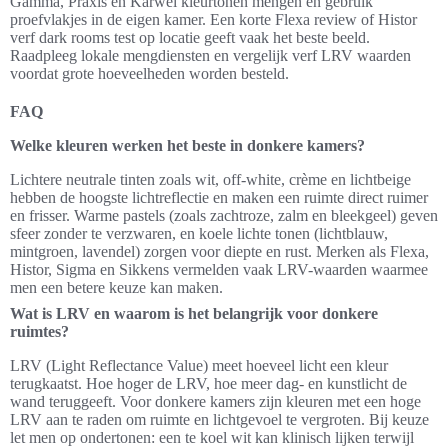
Gamma, Praxis en Karwei kleurtonen mengen en gebruik
proefvlakjes in de eigen kamer. Een korte Flexa review of Histor
verf dark rooms test op locatie geeft vaak het beste beeld.
Raadpleeg lokale mengdiensten en vergelijk verf LRV waarden
voordat grote hoeveelheden worden besteld.
FAQ
Welke kleuren werken het beste in donkere kamers?
Lichtere neutrale tinten zoals wit, off-white, crème en lichtbeige
hebben de hoogste lichtreflectie en maken een ruimte direct ruimer
en frisser. Warme pastels (zoals zachtroze, zalm en bleekgeel) geven
sfeer zonder te verzwaren, en koele lichte tonen (lichtblauw,
mintgroen, lavendel) zorgen voor diepte en rust. Merken als Flexa,
Histor, Sigma en Sikkens vermelden vaak LRV-waarden waarmee
men een betere keuze kan maken.
Wat is LRV en waarom is het belangrijk voor donkere
ruimtes?
LRV (Light Reflectance Value) meet hoeveel licht een kleur
terugkaatst. Hoe hoger de LRV, hoe meer dag- en kunstlicht de
wand teruggeeft. Voor donkere kamers zijn kleuren met een hoge
LRV aan te raden om ruimte en lichtgevoel te vergroten. Bij keuze
let men op ondertonen: een te koel wit kan klinisch lijken terwijl