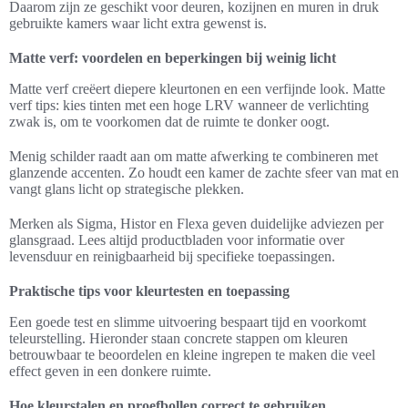
Daarom zijn ze geschikt voor deuren, kozijnen en muren in druk
gebruikte kamers waar licht extra gewenst is.
Matte verf: voordelen en beperkingen bij weinig licht
Matte verf creëert diepere kleurtonen en een verfijnde look. Matte
verf tips: kies tinten met een hoge LRV wanneer de verlichting
zwak is, om te voorkomen dat de ruimte te donker oogt.
Menig schilder raadt aan om matte afwerking te combineren met
glanzende accenten. Zo houdt een kamer de zachte sfeer van mat en
vangt glans licht op strategische plekken.
Merken als Sigma, Histor en Flexa geven duidelijke adviezen per
glansgraad. Lees altijd productbladen voor informatie over
levensduur en reinigbaarheid bij specifieke toepassingen.
Praktische tips voor kleurtesten en toepassing
Een goede test en slimme uitvoering bespaart tijd en voorkomt
teleurstelling. Hieronder staan concrete stappen om kleuren
betrouwbaar te beoordelen en kleine ingrepen te maken die veel
effect geven in een donkere ruimte.
Hoe kleurstalen en proefbollen correct te gebruiken