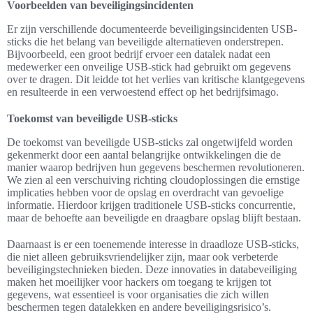
Voorbeelden van beveiligingsincidenten
Er zijn verschillende documenteerde beveiligingsincidenten USB-
sticks die het belang van beveiligde alternatieven onderstrepen.
Bijvoorbeeld, een groot bedrijf ervoer een datalek nadat een
medewerker een onveilige USB-stick had gebruikt om gegevens
over te dragen. Dit leidde tot het verlies van kritische klantgegevens
en resulteerde in een verwoestend effect op het bedrijfsimago.
Toekomst van beveiligde USB-sticks
De toekomst van beveiligde USB-sticks zal ongetwijfeld worden
gekenmerkt door een aantal belangrijke ontwikkelingen die de
manier waarop bedrijven hun gegevens beschermen revolutioneren.
We zien al een verschuiving richting cloudoplossingen die ernstige
implicaties hebben voor de opslag en overdracht van gevoelige
informatie. Hierdoor krijgen traditionele USB-sticks concurrentie,
maar de behoefte aan beveiligde en draagbare opslag blijft bestaan.
Daarnaast is er een toenemende interesse in draadloze USB-sticks,
die niet alleen gebruiksvriendelijker zijn, maar ook verbeterde
beveiligingstechnieken bieden. Deze innovaties in databeveiliging
maken het moeilijker voor hackers om toegang te krijgen tot
gegevens, wat essentieel is voor organisaties die zich willen
beschermen tegen datalekken en andere beveiligingsrisico’s.