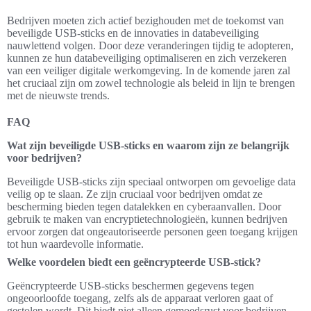
Bedrijven moeten zich actief bezighouden met de toekomst van
beveiligde USB-sticks en de innovaties in databeveiliging
nauwlettend volgen. Door deze veranderingen tijdig te adopteren,
kunnen ze hun databeveiliging optimaliseren en zich verzekeren
van een veiliger digitale werkomgeving. In de komende jaren zal
het cruciaal zijn om zowel technologie als beleid in lijn te brengen
met de nieuwste trends.
FAQ
Wat zijn beveiligde USB-sticks en waarom zijn ze belangrijk
voor bedrijven?
Beveiligde USB-sticks zijn speciaal ontworpen om gevoelige data
veilig op te slaan. Ze zijn cruciaal voor bedrijven omdat ze
bescherming bieden tegen datalekken en cyberaanvallen. Door
gebruik te maken van encryptietechnologieën, kunnen bedrijven
ervoor zorgen dat ongeautoriseerde personen geen toegang krijgen
tot hun waardevolle informatie.
Welke voordelen biedt een geëncrypteerde USB-stick?
Geëncrypteerde USB-sticks beschermen gegevens tegen
ongeoorloofde toegang, zelfs als de apparaat verloren gaat of
gestolen wordt. Dit biedt niet alleen gemoedsrust voor bedrijven,