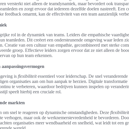
n versterkt niet alleen de teamdynamiek, maar bevordert ook transparant
teamleden en zorgt ervoor dat iedereen dezelfde doelen nastreeft. Een c
ke feedback omarmt, kan de effectiviteit van een team aanzienlijk verbe
miek
grijke rol in de dynamiek van teams. Leiders die empathische vaardighe
un teamleden. Dit creëert een ondersteunende omgeving waar leden zi
en. Creatie van een cultuur van empathie, gecombineerd met sterke commu
eerde groep. Effectieve leiders zorgen ervoor dat ze niet alleen de b
 ervan op hun team erkennen.
en aanpassingsvermogen
mgeving is
flexibiliteit
essentieel voor leiderschap. De snel veranderend
gen organisaties aan om hun aanpak te herzien. Digitale transformati
continu te verbeteren, waardoor bedrijven kunnen inspelen op verander
tijl speelt hierbij een cruciale rol.
rende markten
ijn om snel te reageren op dynamische omstandigheden. Deze
flexibiliteit
ie te verhogen, maar ook de werknemerstevredenheid te bevorderen. Door
achten organisaties meer wendbaarheid en snelheid, wat leidt tot een gr
derende wereld.