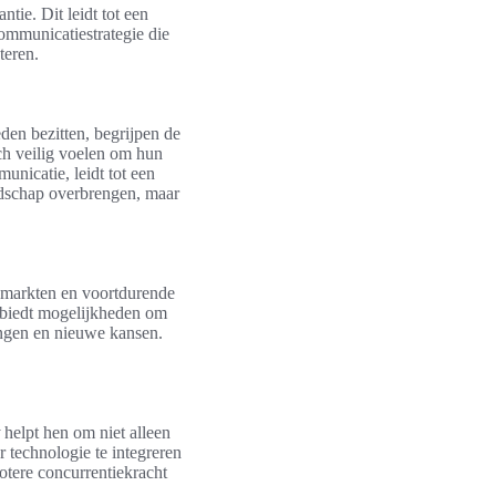
ie. Dit leidt tot een
ommunicatiestrategie die
teren.
den bezitten, begrijpen de
ch veilig voelen om hun
nicatie, leidt tot een
oodschap overbrengen, maar
e markten en voortdurende
e biedt mogelijkheden om
ingen en nieuwe kansen.
helpt hen om niet alleen
 technologie te integreren
otere concurrentiekracht