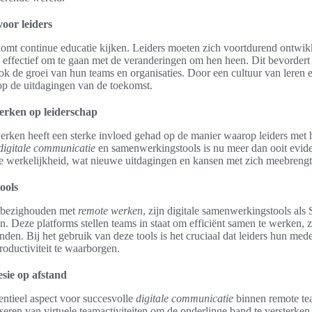
oor leiders
e komt continue educatie kijken. Leiders moeten zich voortdurend ontwi
effectief om te gaan met de veranderingen om hen heen. Dit bevordert 
ook de groei van hun teams en organisaties. Door een cultuur van leren 
 op de uitdagingen van de toekomst.
erken op leiderschap
rken heeft een sterke invloed gehad op de manier waarop leiders met
digitale communicatie
en samenwerkingstools is nu meer dan ooit evide
e werkelijkheid, wat nieuwe uitdagingen en kansen met zich meebrengt
ools
h bezighouden met
remote werken
, zijn digitale samenwerkingstools als
Deze platforms stellen teams in staat om efficiënt samen te werken, ze
inden. Bij het gebruik van deze tools is het cruciaal dat leiders hun me
oductiviteit te waarborgen.
sie op afstand
entieel aspect voor succesvolle
digitale communicatie
binnen remote te
iseren van virtuele teamactiviteiten om de onderlinge band te versterken.