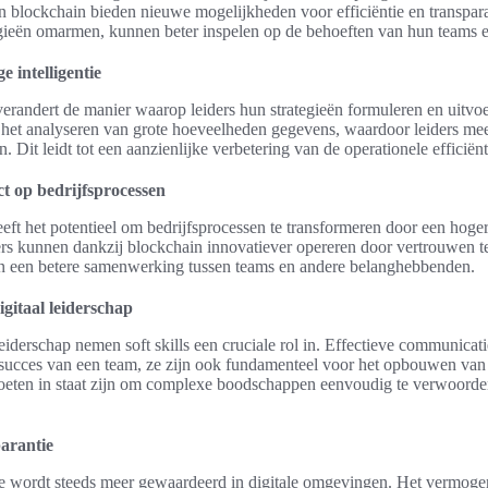
en blockchain bieden nieuwe mogelijkheden voor efficiëntie en transpara
gieën omarmen, kunnen beter inspelen op de behoeften van hun teams e
 intelligentie
 verandert de manier waarop leiders hun strategieën formuleren en uitvo
ij het analyseren van grote hoeveelheden gegevens, waardoor leiders 
 Dit leidt tot een aanzienlijke verbetering van de operationele efficië
t op bedrijfsprocessen
ft het potentieel om bedrijfsprocessen te transformeren door een hoger
ders kunnen dankzij blockchain innovatiever opereren door vertrouwen t
 in een betere samenwerking tussen teams en andere belanghebbenden.
digitaal leiderschap
eiderschap nemen soft skills een cruciale rol in. Effectieve communicatie
t succes van een team, ze zijn ook fundamenteel voor het opbouwen va
eten in staat zijn om complexe boodschappen eenvoudig te verwoorde
arantie
 wordt steeds meer gewaardeerd in digitale omgevingen. Het vermoge