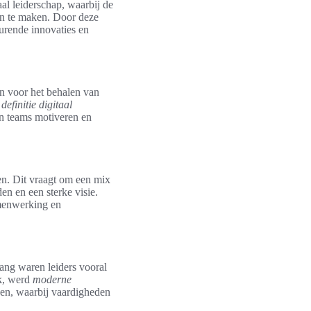
aal leiderschap, waarbij de
en te maken. Door deze
durende innovaties en
en voor het behalen van
e
definitie digitaal
un teams motiveren en
en. Dit vraagt om een mix
n en een sterke visie.
amenwerking en
vang waren leiders vooral
rk, werd
moderne
ken, waarbij vaardigheden