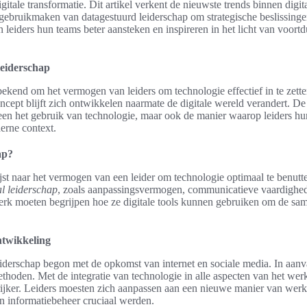
gitale transformatie. Dit artikel verkent de nieuwste trends binnen digit
s gebruikmaken van datagestuurd leiderschap om strategische beslissing
n leiders hun teams beter aansteken en inspireren in het licht van voort
leiderschap
 bekend om het vermogen van leiders om technologie effectief in te zett
oncept blijft zich ontwikkelen naarmate de digitale wereld verandert. D
een het gebruik van technologie, maar ook de manier waarop leiders h
erne context.
ap?
ijst naar het vermogen van een leider om technologie optimaal te benutt
l leiderschap
, zoals aanpassingsvermogen, communicatieve vaardighede
jdperk moeten begrijpen hoe ze digitale tools kunnen gebruiken om de s
ntwikkeling
leiderschap begon met de opkomst van internet en sociale media. In aan
ethoden. Met de integratie van technologie in alle aspecten van het we
ijker. Leiders moesten zich aanpassen aan een nieuwe manier van wer
en informatiebeheer cruciaal werden.