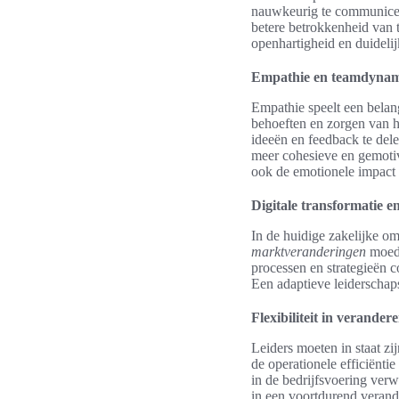
nauwkeurig te communicere
betere betrokkenheid van 
openhartigheid en duidelij
Empathie en teamdyna
Empathie speelt een belan
behoeften en zorgen van h
ideeën en feedback te del
meer cohesieve en gemotiv
ook de emotionele impact
Digitale transformatie 
In de huidige zakelijke o
marktveranderingen
moedi
processen en strategieën 
Een adaptieve leiderschapss
Flexibiliteit in verande
Leiders moeten in staat z
de operationele efficiënt
in de bedrijfsvoering verw
in een voortdurend veran