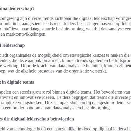
itaal leiderschap?
somgeving zijn diverse trends zichtbaar die digitaal leiderschap vormg
populariteit, aangezien steeds meer leiders beslissingen baseren op feite
 intuïtieve naar datagestuurde besluitvorming, waarbij data-analyse een 
 en marktontwikkelingen.
 leiderschap
biedt organisaties de mogelijkheid om strategische keuzes te maken di
eiders die deze aanpak omarmen, kunnen trends spotten en bedrijfsproc
tere werking. Door de kracht van data-analyse te benutten, kunnen zij bet
p, wat de algehele prestaties van de organisatie versterkt.
t in digitale teams
t spelen een steeds grotere rol binnen digitale teams. Het bevorderen van
ativiteit en innovatieve ideeën. Leiders begrijpen dat teams die diverse
complexe vraagstukken. Deze aanpak sluit aan bij datagestuurd leiders
an een breder panorama van data-analyse en besluitvorming.
s die digitaal leiderschap beïnvloeden
d van technologie heeft een aanzienlijke invloed op digitaal leiderscha