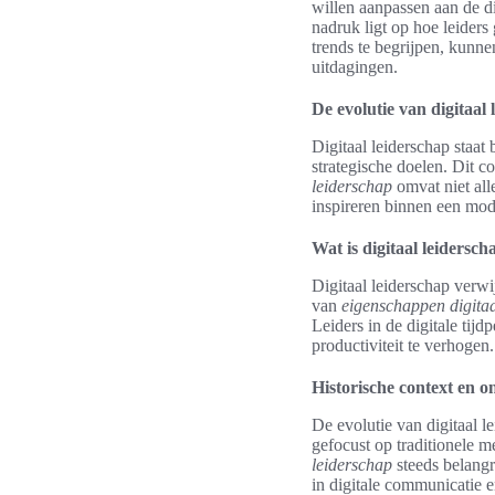
willen aanpassen aan de di
nadruk ligt op hoe leider
trends te begrijpen, kunne
uitdagingen.
De evolutie van digitaal 
Digitaal leiderschap staat
strategische doelen. Dit c
leiderschap
omvat niet all
inspireren binnen een mod
Wat is digitaal leidersch
Digitaal leiderschap verw
van
eigenschappen digitaa
Leiders in de digitale ti
productiviteit te verhogen.
Historische context en o
De evolutie van digitaal 
gefocust op traditionele m
leiderschap
steeds belangr
in digitale communicatie 