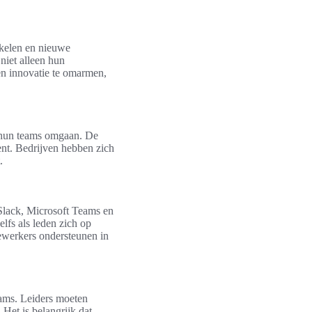
kkelen en nieuwe
niet alleen hun
en innovatie te omarmen,
 hun teams omgaan. De
nt. Bedrijven hebben zich
.
 Slack, Microsoft Teams en
lfs als leden zich op
dewerkers ondersteunen in
ams. Leiders moeten
 Het is belangrijk dat