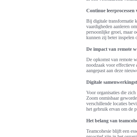
Continue leerprocessen v
Bij digitale transformati
vaardigheden aanleren om 
persoonlijke groei, maar 
kunnen zij beter inspelen
De impact van remote w
De opkomst van remote we
noodzaak voor effectieve
aangepast aan deze nieuw
Digitale samenwerkingst
Voor organisaties die zic
Zoom onmisbaar geworden. 
verschillende locaties bev
het gebruik ervan om de pr
Het belang van teamcohe
Teamcohesie blijft een ess
proactief zijn in het organ