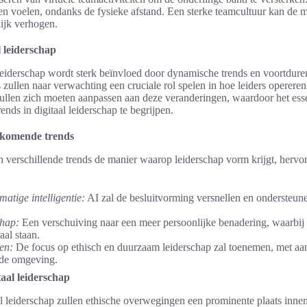
 voelen, ondanks de fysieke afstand. Een sterke teamcultuur kan de m
ijk verhogen.
 leiderschap
leiderschap wordt sterk beïnvloed door dynamische trends en voortdur
zullen naar verwachting een cruciale rol spelen in hoe leiders operere
zullen zich moeten aanpassen aan deze veranderingen, waardoor het ess
ends in digitaal leiderschap te begrijpen.
nkomende trends
n verschillende trends de manier waarop leiderschap vorm krijgt, herv
matige intelligentie:
AI zal de besluitvorming versnellen en ondersteune
chap:
Een verschuiving naar een meer persoonlijke benadering, waarbij
aal staan.
en:
De focus op ethisch en duurzaam leiderschap zal toenemen, met aan
 de omgeving.
taal leiderschap
al leiderschap zullen ethische overwegingen een prominente plaats inn