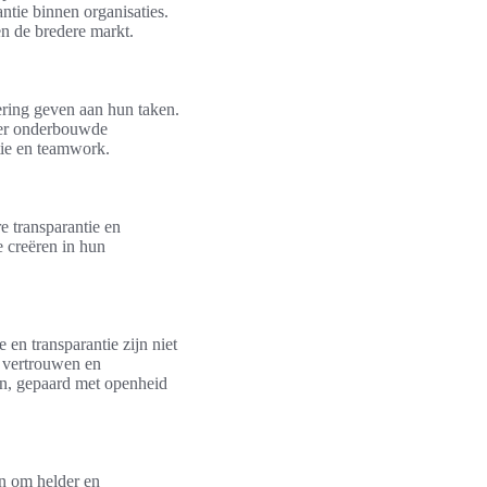
ntie binnen organisaties.
n de bredere markt.
ering geven aan hun taken.
meer onderbouwde
ntie en teamwork.
e transparantie en
e creëren in hun
 en transparantie zijn niet
n vertrouwen en
n, gepaard met openheid
n om helder en