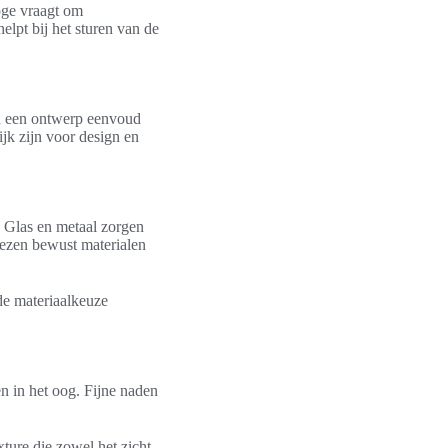
oge vraagt om
helpt bij het sturen van de
n een ontwerp eenvoud
jk zijn voor design en
. Glas en metaal zorgen
iezen bewust materialen
de materiaalkeuze
n in het oog. Fijne naden
ture die zowel het zicht