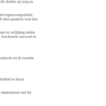
n die duiden op zorg en
het tegenovergestelde.
eft men aandacht voor hoe
oud en verfijning leiden
, functionele eenvoud en
eductie tot de essentie
derheid en focus.
 minimalisme niet kil