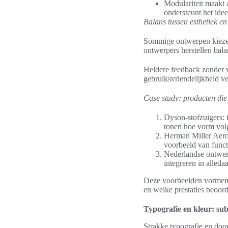
Modulariteit maakt
ondersteunt het id
Balans tussen esthetiek en 
Sommige ontwerpen kiezen 
ontwerpers herstellen bala
Heldere feedback zonder v
gebruiksvriendelijkheid ve
Case study: producten die f
Dyson-stofzuigers: 
tonen hoe vorm volg
Herman Miller Aeron
voorbeeld van func
Nederlandse ontwerp
integreren in alleda
Deze voorbeelden vormen e
en welke prestaties beoor
Typografie en kleur: sub
Strakke typografie en doo