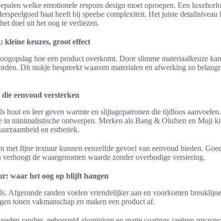
bepalen welke emotionele respons design moet oproepen. Een luxehorl
erspeelgoed baat heeft bij speelse complexiteit. Het juiste detailniveau 
et doel uit het oog te verliezen.
 kleine keuzes, groot effect
n oogopslag hoe een product overkomt. Door slimme materiaalkeuze ka
worden. Dit stukje bespreekt waarom materialen en afwerking zo belangri
n die eenvoud versterken
ls hout en leer geven warmte en slijtagepatronen die tijdloos aanvoelen
ie in minimalistische ontwerpen. Merken als Bang & Olufsen en Muji k
duurzaamheid en esthetiek.
n met fijne textuur kunnen eenzelfde gevoel van eenvoud bieden. Goe
en verhoogt de waargenomen waarde zonder overbodige versiering.
r: waar het oog op blijft hangen
ls. Afgeronde randen voelen vriendelijker aan en voorkomen breuklijne
gen tonen vakmanschap en maken een product af.
sneden randen, geborsteld aluminium en matte coatings creëren microtex