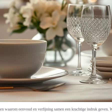
 men waarom eenvoud en verfijning samen een krachtige indruk geven.