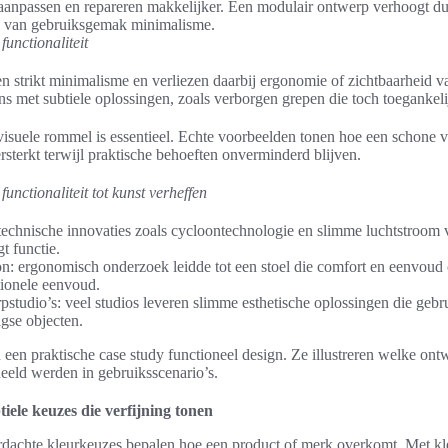
 aanpassen en repareren makkelijker. Een modulair ontwerp verhoogt d
ee van gebruiksgemak minimalisme.
functionaliteit
strikt minimalisme en verliezen daarbij ergonomie of zichtbaarheid v
ns met subtiele oplossingen, zoals verborgen grepen die toch toegankeli
isuele rommel is essentieel. Echte voorbeelden tonen hoe een schone 
rsterkt terwijl praktische behoeften onverminderd blijven.
unctionaliteit tot kunst verheffen
technische innovaties zoals cycloontechnologie en slimme luchtstroom v
t functie.
: ergonomisch onderzoek leidde tot een stoel die comfort en eenvoud 
tionele eenvoud.
studio’s: veel studios leveren slimme esthetische oplossingen die ge
agse objecten.
en praktische case study functioneel design. Ze illustreren welke on
deeld werden in gebruiksscenario’s.
tiele keuzes die verfijning tonen
rdachte kleurkeuzes bepalen hoe een product of merk overkomt. Met k