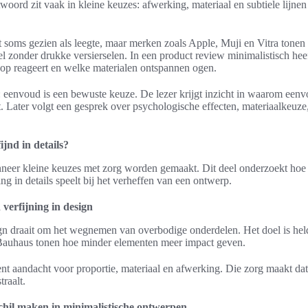
ntwoord zit vaak in kleine keuzes: afwerking, materiaal en subtiele lijne
soms gezien als leegte, maar merken zoals Apple, Muji en Vitra tonen 
 zonder drukke versierselen. In een product review minimalistisch he
nop reageert en welke materialen ontspannen ogen.
n: eenvoud is een bewuste keuze. De lezer krijgt inzicht in waarom eenv
. Later volgt een gesprek over psychologische effecten, materiaalkeuze
jnd in details?
neer kleine keuzes met zorg worden gemaakt. Dit deel onderzoekt hoe r
ng in details speelt bij het verheffen van een ontwerp.
 verfijning in design
gn draait om het wegnemen van overbodige onderdelen. Het doel is hel
Bauhaus tonen hoe minder elementen meer impact geven.
kent aandacht voor proportie, materiaal en afwerking. Die zorg maakt dat
traalt.
chil maken in minimalistische ontwerpen