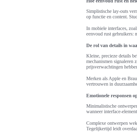
Hoe eenvoud rust en hel
Simplistische lay-outs ve
op functie en content. Stu
In mobiele interfaces, zoa
eenvoud rust gebruikers: mi
De rol van details in w
Kleine, precieze details 
mechanismen signaleren z
prijsverwachtingen hebben
Merken als Apple en Braun
vertrouwen in duurzaamhei
Emotionele responsen op
Minimalistische ontwerpen 
wanneer interface-element
Complexe ontwerpen wekke
Tegelijkertijd leidt overd