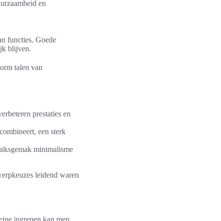
uurzaamheid en
an functies. Goede
jk blijven.
vorm talen van
erbeteren prestaties en
combineert, een sterk
bruiksgemak minimalisme
twerpkeuzes leidend waren
leine ingrepen kan men