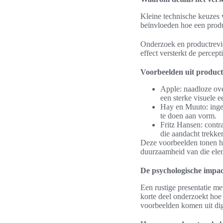
Kleine technische keuzes 
beïnvloeden hoe een produ
Onderzoek en productrevie
effect versterkt de percep
Voorbeelden uit productd
Apple: naadloze ov
een sterke visuele e
Hay en Muuto: inge
te doen aan vorm.
Fritz Hansen: contra
die aandacht trekke
Deze voorbeelden tonen hoe
duurzaamheid van die elem
De psychologische impact
Een rustige presentatie me
korte deel onderzoekt ho
voorbeelden komen uit digi