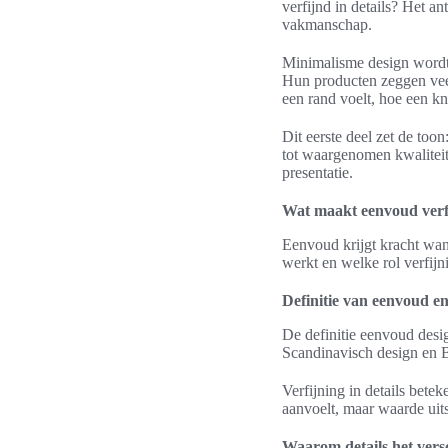
verfijnd in details? Het a
vakmanschap.
Minimalisme design wordt 
Hun producten zeggen veel
een rand voelt, hoe een k
Dit eerste deel zet de too
tot waargenomen kwaliteit
presentatie.
Wat maakt eenvoud verfi
Eenvoud krijgt kracht wan
werkt en welke rol verfijni
Definitie van eenvoud en
De definitie eenvoud desi
Scandinavisch design en 
Verfijning in details bete
aanvoelt, maar waarde uits
Waarom details het vers