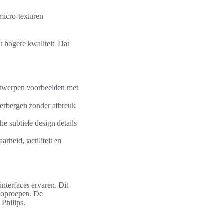
micro-texturen
t hogere kwaliteit. Dat
ntwerpen voorbeelden met
verbergen zonder afbreuk
he subtiele design details
heid, tactiliteit en
nterfaces ervaren. Dit
 oproepen. De
 Philips.