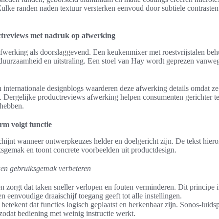
 Zulke randen naden textuur versterken eenvoud door subtiele contrasten
treviews met nadruk op afwerking
werking als doorslaggevend. Een keukenmixer met roestvrijstalen beh
 duurzaamheid en uitstraling. Een stoel van Hay wordt geprezen vanwe
n internationale designblogs waarderen deze afwerking details omdat z
Dergelijke productreviews afwerking helpen consumenten gerichter te
 hebben.
rm volgt functie
hijnt wanneer ontwerpkeuzes helder en doelgericht zijn. De tekst hiero
iksgemak en toont concrete voorbeelden uit productdesign.
en gebruiksgemak verbeteren
 zorgt dat taken sneller verlopen en fouten verminderen. Dit principe i
n eenvoudige draaischijf toegang geeft tot alle instellingen.
 betekent dat functies logisch geplaatst en herkenbaar zijn. Sonos-luid
zodat bediening met weinig instructie werkt.