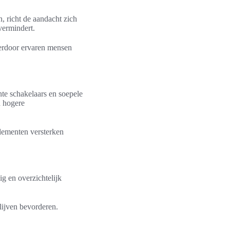
, richt de aandacht zich
vermindert.
Hierdoor ervaren mensen
nte schakelaars en soepele
n hogere
lementen versterken
g en overzichtelijk
ijven bevorderen.