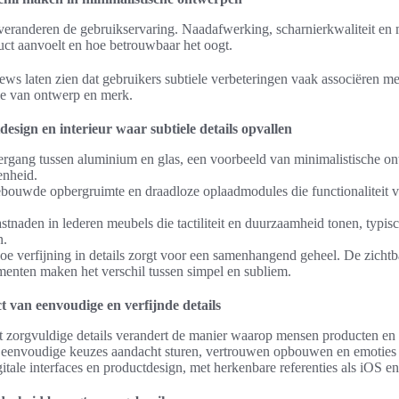
veranderen de gebruikservaring. Naadafwerking, scharnierkwaliteit en 
ct aanvoelt en hoe betrouwbaar het oogt.
ws laten zien dat gebruikers subtiele verbeteringen vaak associëren me
tie van ontwerp en merk.
esign en interieur waar subtiele details opvallen
ergang tussen aluminium en glas, een voorbeeld van minimalistische o
enheid.
bouwde opbergruimte en draadloze oplaadmodules die functionaliteit 
stnaden in lederen meubels die tactiliteit en duurzaamheid tonen, typisc
n.
 verfijning in details zorgt voor een samenhangend geheel. De zichtbaar
enten maken het verschil tussen simpel en subliem.
 van eenvoudige en verfijnde details
t zorgvuldige details verandert de manier waarop mensen producten en i
e eenvoudige keuzes aandacht sturen, vertrouwen opbouwen en emoties
tale interfaces en productdesign, met herkenbare referenties als iOS en