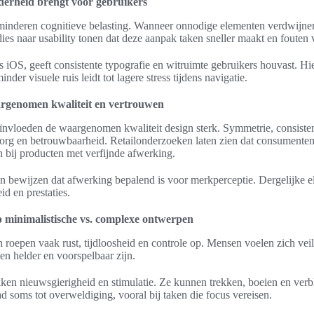
derheid brengt voor gebruikers
rminderen cognitieve belasting. Wanneer onnodige elementen verdwijnen
dies naar usability tonen dat deze aanpak taken sneller maakt en fouten 
ls iOS, geeft consistente typografie en witruimte gebruikers houvast. 
nder visuele ruis leidt tot lagere stress tijdens navigatie.
aargenomen kwaliteit en vertrouwen
beïnvloeden de waargenomen kwaliteit design sterk. Symmetrie, consiste
org en betrouwbaarheid. Retailonderzoeken laten zien dat consumente
 bij producten met verfijnde afwerking.
 bewijzen dat afwerking bepalend is voor merkperceptie. Dergelijke e
d en prestaties.
 minimalistische vs. complexe ontwerpen
roepen vaak rust, tijdloosheid en controle op. Mensen voelen zich veili
en helder en voorspelbaar zijn.
n nieuwsgierigheid en stimulatie. Ze kunnen trekken, boeien en verbl
aad soms tot overweldiging, vooral bij taken die focus vereisen.