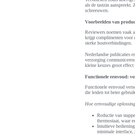
als de tastzin aanspreekt.
schreeuwen.
Voorbeelden van produc
Reviewers noemen vaak af
krijgt complimenten voor
sterke houtverbindingen.
Nederlandse publicaties e
verzorging communiceren. 
kleine keuzes groot effect
Functionele eenvoud: vo
Functionele eenvoud versc
die leiden tot beter gebru
Hoe eenvoudige oplossing
Reductie van stappen
thermostaat, waar ee
Intuïtieve bediening
minimale interface, 