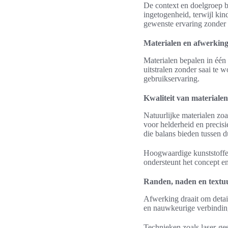
De context en doelgroep 
ingetogenheid, terwijl kind
gewenste ervaring zonder h
Materialen en afwerking:
Materialen bepalen in éé
uitstralen zonder saai te 
gebruikservaring.
Kwaliteit van materiale
Natuurlijke materialen zoa
voor helderheid en precis
die balans bieden tussen 
Hoogwaardige kunststoffe
ondersteunt het concept 
Randen, naden en textuu
Afwerking draait om detai
en nauwkeurige verbindin
Technieken zoals laser-ge