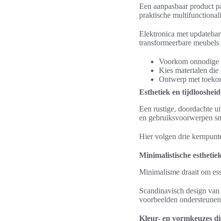
Een aanpasbaar product pas
praktische multifunctionali
Elektronica met updatebar
transformeerbare meubels 
Voorkom onnodige c
Kies materialen die
Ontwerp met toekoms
Esthetiek en tijdlooshei
Een rustige, doordachte ui
en gebruiksvoorwerpen sne
Hier volgen drie kernpun
Minimalistische esthetie
Minimalisme draait om esse
Scandinavisch design van
voorbeelden ondersteunen
Kleur- en vormkeuzes die