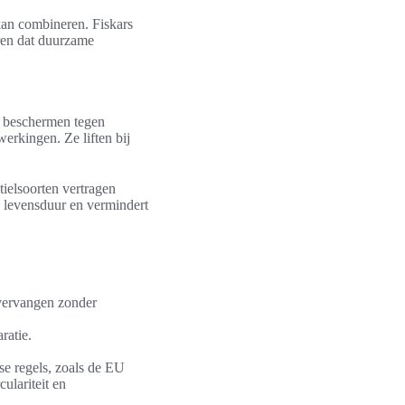
kan combineren. Fiskars
eren dat duurzame
n beschermen tegen
erkingen. Ze liften bij
ielsoorten vertragen
re levensduur en vermindert
vervangen zonder
ratie.
se regels, zoals de EU
ulariteit en