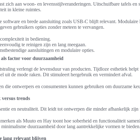
t zich aan woon- en levensstijlveranderingen. Uitschuifbare tafels en s
teit in kleine ruimtes.
e software en brede aansluiting zoals USB-C blijft relevant. Modulaire
geven gebruikers opties zonder meteen te vervangen.
omplexiteit in bediening.
 eenvoudig te reinigen zijn en lang meegaan.
tbestendige aansluitingen en modulaire opties.
d als factor voor duurzaamheid
tstraling verlengt de levensduur van producten. Tijdloze esthetiek hel
l uit de mode raken. Dit stimuleert hergebruik en vermindert afval.
ten die ontwerpers en consumenten kunnen gebruiken om duurzame keu
k versus trends
ntie en neutraliteit. Dit leidt tot ontwerpen die minder afhankelijk zijn
 merken als Muuto en Hay toont hoe soberheid en functionaliteit same
 minimalisme duurzaamheid door lang aantrekkelijke vormen te bieden
 lang relevant blijven