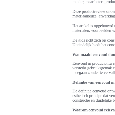
minder, maar beter: produ
Deze productreview onder
materiaalkeuze, afwerking
Het artikel is opgebouwd 
materialen, voorbeelden v
De gids richt zich op con
Uiteindelijk biedt het co
Wat maakt eenvoud duur
Eenvoud in productontwerp
versterkt gebruiksgemak e
meegaan zonder te vervalle
Definitie van eenvoud i
De definitie eenvoud ontwe
esthetisch principe dat ve
constructie en duidelijke 
Waarom eenvoud relevan