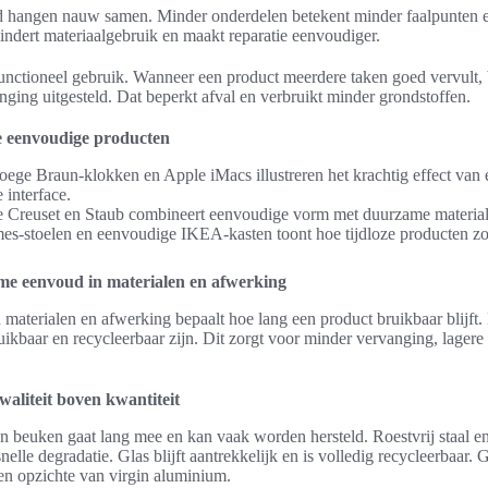
hangen nauw samen. Minder onderdelen betekent minder faalpunten en
indert materiaalgebruik en maakt reparatie eenvoudiger.
nctioneel gebruik. Wanneer een product meerdere taken goed vervult, bl
ging uitgesteld. Dat beperkt afval en verbruikt minder grondstoffen.
e eenvoudige producten
roege Braun-klokken en Apple iMacs illustreren het krachtig effect van 
 interface.
 Creuset en Staub combineert eenvoudige vorm met duurzame material
es-stoelen en eenvoudige IKEA-kasten toont hoe tijdloze producten zo
 eenvoud in materialen en afwerking
aterialen en afwerking bepaalt hoe lang een product bruikbaar blijft. 
ruikbaar en recycleerbaar zijn. Dit zorgt voor minder vervanging, lagere
aliteit boven kwantiteit
en beuken gaat lang mee en kan vaak worden hersteld. Roestvrij staal
nelle degradatie. Glas blijft aantrekkelijk en is volledig recycleerbaar
ten opzichte van virgin aluminium.