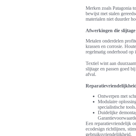
Merken zoals Patagonia to
bewijst met stalen gereeds
materialen niet duurder ho
Afwerkingen die slijtag
Metalen onderdelen profi
krassen en corrosie. Houte
regelmatig onderhoud op in
Textiel wint aan duurzaam
slijtage en passen goed bi
afval.
Reparatievriendelijkheid
Ontwerpen met schr
Modulaire oplossin
specialistische tools
Duidelijke demontag
Garantievoorwaarden
Een reparatievriendelijk 
ecodesign richtlijnen, stim
gebruiksvriendelijkheid.