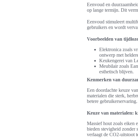
Eenvoud en duurzaamheid 
op lange termijn. Dit verm
Eenvoud stimuleert multifu
gebruikers en wordt vervan
Voorbeelden van tijdloz
Elektronica zoals v
ontwerp met heldere
Keukengerei van Le
Meubilair zoals Eam
esthetisch blijven.
Kenmerken van duurzame
Een doordachte keuze van m
materialen die sterk, herb
betere gebruikerservaring.
Keuze van materialen: kw
Massief hout zoals eiken 
bieden stevigheid zonder s
verlaagt de CO2-uitstoot 