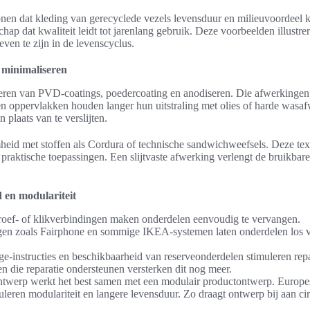
nen dat kleding van gerecyclede vezels levensduur en milieuvoordeel 
chap dat kwaliteit leidt tot jarenlang gebruik. Deze voorbeelden illustr
even te zijn in de levenscyclus.
e minimaliseren
teren van PVD-coatings, poedercoating en anodiseren. Die afwerkinge
n oppervlakken houden langer hun uitstraling met olies of harde wasafw
 plaats van te verslijten.
heid met stoffen als Cordura of technische sandwichweefsels. Deze text
j praktische toepassingen. Een slijtvaste afwerking verlengt de bruikba
 en modulariteit
oef- of klikverbindingen maken onderdelen eenvoudig te vervangen.
gen zoals Fairphone en sommige IKEA-systemen laten onderdelen los 
.
e-instructies en beschikbaarheid van reserveonderdelen stimuleren repa
 die reparatie ondersteunen versterken dit nog meer.
ontwerp werkt het best samen met een modulair productontwerp. Europe
uleren modulariteit en langere levensduur. Zo draagt ontwerp bij aan circ