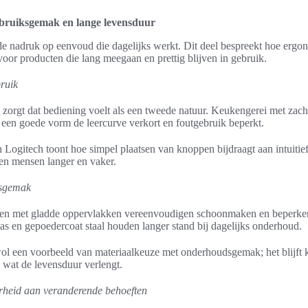
ebruiksgemak en lange levensduur
de nadruk op eenvoud die dagelijks werkt. Dit deel bespreekt hoe ergon
 voor producten die lang meegaan en prettig blijven in gebruik.
bruik
zorgt dat bediening voelt als een tweede natuur. Keukengerei met z
e een goede vorm de leercurve verkort en foutgebruik beperkt.
 Logitech toont hoe simpel plaatsen van knoppen bijdraagt aan intuitie
ken mensen langer en vaker.
gsgemak
en met gladde oppervlakken vereenvoudigen schoonmaken en beperken s
as en gepoedercoat staal houden langer stand bij dagelijks onderhoud.
wol een voorbeeld van materiaalkeuze met onderhoudsgemak; het blijft k
wat de levensduur verlengt.
arheid aan veranderende behoeften