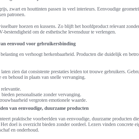
 grijs, zwart en houttinten passen in veel interieurs. Eenvoudige geome
ken patronen.
wisselbare hoezen en kussens. Zo blijft het hoofdproduct relevant zond
V-bestendigheid om de esthetische levensduur te verlengen.
van eenvoud voor gebruikersbinding
 belasting en verhoogt herkenbaarheid. Producten die duidelijk en be
aten zien dat consistente prestaties leiden tot trouwe gebruikers. Geb
ie en behoud in plaats van snelle vervanging.
 relevantie.
 bieden personalisatie zonder vervanging.
etrouwbaarheid vergroten emotionele waarde.
lden van eenvoudige, duurzame producten
nteert praktische voorbeelden van eenvoudige, duurzame producten die
Het doel is overzicht bieden zonder oordeel. Lezers vinden concrete 
schaf en onderhoud.