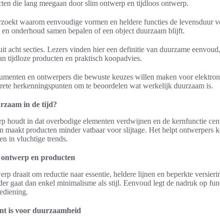
cten die lang meegaan door slim ontwerp en tijdloos ontwerp.
zoekt waarom eenvoudige vormen en heldere functies de levensduur ver
 en onderhoud samen bepalen of een object duurzaam blijft.
uit acht secties. Lezers vinden hier een definitie van duurzame eenvou
an tijdloze producten en praktisch koopadvies.
sumenten en ontwerpers die bewuste keuzes willen maken voor elektron
ncrete herkenningspunten om te beoordelen wat werkelijk duurzaam is.
zaam in de tijd?
 houdt in dat overbodige elementen verdwijnen en de kernfunctie centra
n maakt producten minder vatbaar voor slijtage. Het helpt ontwerpers 
n in vluchtige trends.
n ontwerp en producten
rp draait om reductie naar essentie, heldere lijnen en beperkte versieri
rder gaat dan enkel minimalisme als stijl. Eenvoud legt de nadruk op func
bediening.
t is voor duurzaamheid