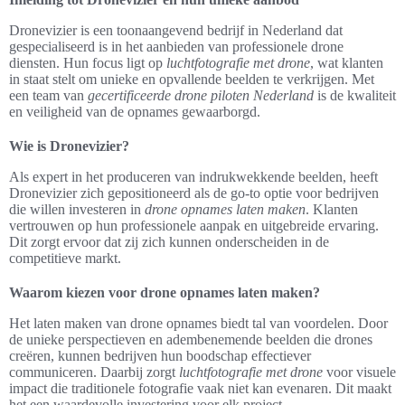
Dronevizier is een toonaangevend bedrijf in Nederland dat
gespecialiseerd is in het aanbieden van professionele drone
diensten. Hun focus ligt op
luchtfotografie met drone
, wat klanten
in staat stelt om unieke en opvallende beelden te verkrijgen. Met
een team van
gecertificeerde drone piloten Nederland
is de kwaliteit
en veiligheid van de opnames gewaarborgd.
Wie is Dronevizier?
Als expert in het produceren van indrukwekkende beelden, heeft
Dronevizier zich gepositioneerd als de go-to optie voor bedrijven
die willen investeren in
drone opnames laten maken
. Klanten
vertrouwen op hun professionele aanpak en uitgebreide ervaring.
Dit zorgt ervoor dat zij zich kunnen onderscheiden in de
competitieve markt.
Waarom kiezen voor drone opnames laten maken?
Het laten maken van drone opnames biedt tal van voordelen. Door
de unieke perspectieven en adembenemende beelden die drones
creëren, kunnen bedrijven hun boodschap effectiever
communiceren. Daarbij zorgt
luchtfotografie met drone
voor visuele
impact die traditionele fotografie vaak niet kan evenaren. Dit maakt
het een waardevolle investering voor elk project.