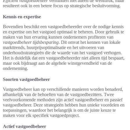
Efficiënt vastgoedbeheer
vermindert niet alleen de werkdruk, maar
resulteert ook in een betere focus op strategische besluitvorming.
Kennis en expertise
Bovendien beschikt een vastgoedbeheerder over de nodige kennis
en expertise om het vastgoed optimaal te beheren. Door gebruik te
maken van hun ervaring kunnen ondernemers profiteren van
vastgoedbeheer tijdsbesparing
. Dit omvat het kennen van lokale
markttrends, huurprijsoptimalisatie en het uitvoeren van
onderhoudsstrategieën die de waarde van het vastgoed verhogen.
Het is duidelijk dat een vastgoedbeheerder niet alleen tijd bespaart,
maar ook bijdraagt aan de algehele winstgevendheid van de
onderneming.
Soorten vastgoedbeheer
Vastgoedbeheer kan op verschillende manieren worden benaderd,
afhankelijk van de behoeften van de vastgoedbezitters. Twee
veelvoorkomende methoden zijn actief vastgoedbeheer en passief
vastgoedbeheer. Deze strategieën hebben hun unieke voordelen en
toepassingen, waardoor het belangrijk is om de juiste keuze te
maken voor elk specifiek vastgoedproject.
Actief vastgoedbeheer