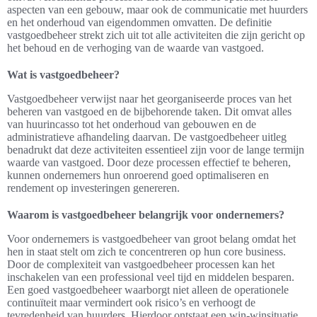
aspecten van een gebouw, maar ook de communicatie met huurders
en het onderhoud van eigendommen omvatten. De definitie
vastgoedbeheer strekt zich uit tot alle activiteiten die zijn gericht op
het behoud en de verhoging van de waarde van vastgoed.
Wat is vastgoedbeheer?
Vastgoedbeheer verwijst naar het georganiseerde proces van het
beheren van vastgoed en de bijbehorende taken. Dit omvat alles
van huurincasso tot het onderhoud van gebouwen en de
administratieve afhandeling daarvan. De vastgoedbeheer uitleg
benadrukt dat deze activiteiten essentieel zijn voor de lange termijn
waarde van vastgoed. Door deze processen effectief te beheren,
kunnen ondernemers hun onroerend goed optimaliseren en
rendement op investeringen genereren.
Waarom is vastgoedbeheer belangrijk voor ondernemers?
Voor ondernemers is vastgoedbeheer van groot belang omdat het
hen in staat stelt om zich te concentreren op hun core business.
Door de complexiteit van vastgoedbeheer processen kan het
inschakelen van een professional veel tijd en middelen besparen.
Een goed vastgoedbeheer waarborgt niet alleen de operationele
continuïteit maar vermindert ook risico’s en verhoogt de
tevredenheid van huurders. Hierdoor ontstaat een win-winsituatie