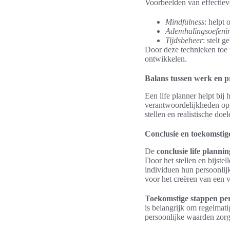
Voorbeelden van effectiev
Mindfulness
: helpt
Ademhalingsoefeni
Tijdsbeheer
: stelt 
Door deze technieken toe 
ontwikkelen.
Balans tussen werk en p
Een life planner helpt bij 
verantwoordelijkheden op 
stellen en realistische do
Conclusie en toekomstig
De
conclusie life plannin
Door het stellen en bijste
individuen hun persoonlijk
voor het creëren van een v
Toekomstige stappen per
is belangrijk om regelmati
persoonlijke waarden zorgt 