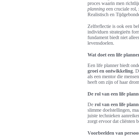
proces waarin men richtlij
planning
een cruciale rol,
Realistisch en Tijdgebond
Zelfreflectie is ook een b
individuen strategieën form
fundament biedt niet alleen
levensdoelen.
Wat doet een life planne
Een life planner biedt onde
groei en ontwikkeling
. D
als een mentor die mensen
heeft om zijn of haar dro
De rol van een life plan
De
rol van een life plann
slimme doelstellingen, ma
juiste technieken aanreike
zorgt ervoor dat cliënten 
Voorbeelden van persoonl