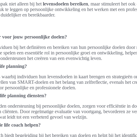
pak niet alleen bij het
levensdoelen bereiken
, maar stimuleert het ook
k te leggen op persoonlijke ontwikkeling en het werken met een profess
duidelijker en bereikbaarder.
r voor jouw persoonlijke doelen?
ividuen bij het definiëren en bereiken van hun persoonlijke doelen door
e spelen een essentiële rol in persoonlijke groei en ontwikkeling, helpe
n ondersteunen het creëren van een evenwichtig leven.
life planning?
s waarbij individuen hun levensdoelen in kaart brengen en strategieën 
tellen van SMART-doelen en het belang van zelfreflectie, evenals het cr
r persoonlijke en professionele doelen.
ife planning diensten?
den ondersteuning bij persoonlijke doelen, zorgen voor efficiëntie in d
an cliënten. Door regelmatige evaluatie van voortgang, bevorderen ze v
wat leidt tot een verbeterd gevoel van welzijn.
e life coach helpen?
h biedt begeleiding bij het bereiken van doelen en helpt bij het identifi