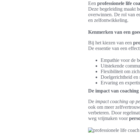
Een
professionele life co
Deze begeleiding maakt het
overwinnen. De rol van een
en zelfontwikkeling.
Kenmerken van een goed
Bij het kiezen van een
pro
De essentie van een effec
Empathie voor de be
Uitstekende commun
Flexibiliteit om zic
Doelgerichtheid en 
Ervaring en experti
De impact van coaching 
De
impact coaching op pe
ook om meer zelfvertrouwe
verbeteren. Door regelmat
weg vrijmaken voor
perso