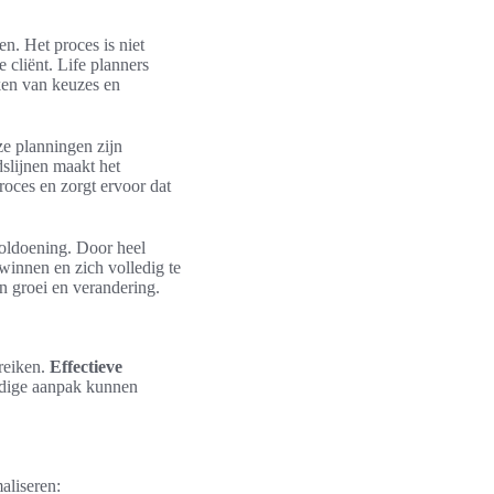
n. Het proces is niet
 cliënt. Life planners
ken van keuzes en
ze planningen zijn
jdslijnen maakt het
roces en zorgt ervoor dat
voldoening. Door heel
rwinnen en zich volledig te
n groei en verandering.
reiken.
Effectieve
uldige aanpak kunnen
aliseren: