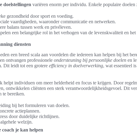
 doelstellingen
variëren enorm per individu. Enkele populaire doelen z
eke gezondheid door sport en voeding.
ciale vaardigheden, waaronder communicatie en netwerken.
ere balans tussen werk en privéleven.
spelen een belangrijke rol in het verhogen van de levenskwaliteit en he
anning diensten
eden een breed scala aan voordelen die iedereen kan helpen bij het bere
ten ontvangen professionele
ondersteuning bij persoonlijke doelen
en le
. Dit leidt tot een grotere
efficiency in doelverwerking
, wat essentieel i
k helpt individuen om meer helderheid en focus te krijgen. Door regel
ren, ontwikkelen cliënten een sterk verantwoordelijkheidsgevoel. Dit v
 te bereiken.
eiding bij het formuleren van doelen.
ncrete actieplannen.
ess door duidelijke richtlijnen.
algehele welzijn.
fe coach je kan helpen