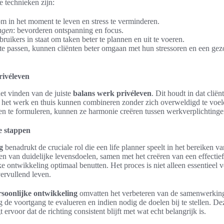
e technieken zijn:
 om in het moment te leven en stress te verminderen.
ngen
: bevorderen ontspanning en focus.
gebruikers in staat om taken beter te plannen en uit te voeren.
te passen, kunnen cliënten beter omgaan met hun stressoren en een gezo
rivéleven
het vinden van de juiste
balans werk privéleven
. Dit houdt in dat clië
het werk en thuis kunnen combineren zonder zich overweldigd te voelen
elen te formuleren, kunnen ze harmonie creëren tussen werkverplichtingen
e stappen
g
benadrukt de cruciale rol die een life planner speelt in het bereiken v
llen van duidelijke levensdoelen, samen met het creëren van een effectie
e ontwikkeling optimaal benutten. Het proces is niet alleen essentieel 
ervullend leven.
soonlijke ontwikkeling
omvatten het verbeteren van de samenwerking 
g de voortgang te evalueren en indien nodig de doelen bij te stellen. De
ervoor dat de richting consistent blijft met wat echt belangrijk is.