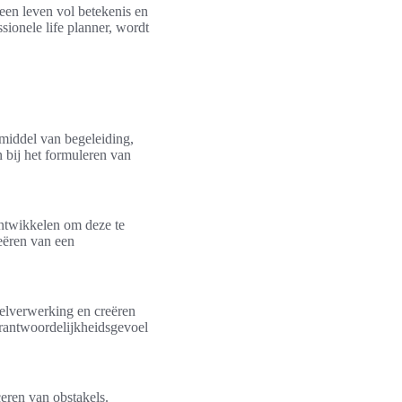
 een leven vol betekenis en
ionele life planner, wordt
 middel van begeleiding,
n bij het formuleren van
ontwikkelen om deze te
eëren van een
oelverwerking en creëren
erantwoordelijkheidsgevoel
ceren van obstakels.