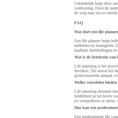
Uiteindelijk helpt deze aan
voldoening. Door de nadru
de weg naar succes steeds 
FAQ
Wat doet een life planne
Een life planner helpt ind
middelen en strategieën. Z
haalbare doelstellingen e
Wat is de betekenis van 
Life planning is het proce
bereiken. Dit omvat het s
gestructureerde aanpak voo
Welke voordelen bieden l
Life planning diensten bie
helderheid in het leven v
en verminderen ze stress, 
Hoe kan een professionel
Een professionele life coac