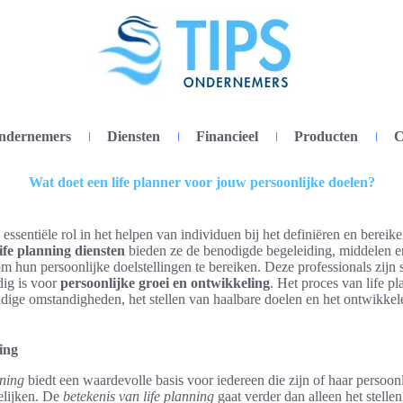
ondernemers
Diensten
Financieel
Producten
C
Wat doet een life planner voor jouw persoonlijke doelen?
n essentiële rol in het helpen van individuen bij het definiëren en berei
life planning diensten
bieden ze de benodigde begeleiding, middelen en
m hun persoonlijke doelstellingen te bereiken. Deze professionals zijn
dig is voor
persoonlijke groei en ontwikkeling
. Het proces van life p
idige omstandigheden, het stellen van haalbare doelen en het ontwikkel
ning
nning
biedt een waardevolle basis voor iedereen die zijn of haar persoonl
elijken. De
betekenis van life planning
gaat verder dan alleen het stellen