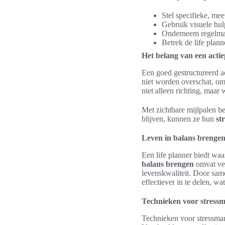
Stel specifieke, mee
Gebruik visuele hul
Onderneem regelmati
Betrek de life planne
Het belang van een acti
Een goed gestructureerd ac
niet worden overschat, om
niet alleen richting, maar
Met zichtbare mijlpalen b
blijven, kunnen ze hun
st
Leven in balans brengen
Een life planner biedt wa
balans brengen
omvat ver
levenskwaliteit. Door samen
effectiever in te delen, wa
Technieken voor stress
Technieken voor stressman