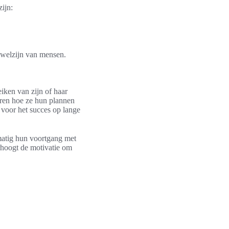
ijn:
t welzijn van mensen.
iken van zijn of haar
ren hoe ze hun plannen
s voor het succes op lange
matig hun voortgang met
erhoogt de motivatie om