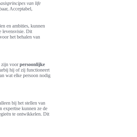
asisprincipes van life
baar, Acceptabel,
rden en ambities, kunnen
e levensvisie. Dit
s voor het behalen van
l zijn voor
persoonlijke
bij hij of zij functioneert
van wat elke persoon nodig
lleen bij het stellen van
n expertise kunnen ze de
egieën te ontwikkelen. Dit