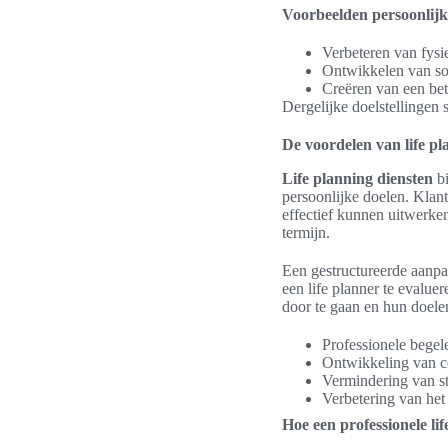
Voorbeelden persoonlijke
Verbeteren van fysi
Ontwikkelen van so
Creëren van een bet
Dergelijke doelstellingen 
De voordelen van life pl
Life planning diensten
bi
persoonlijke doelen. Klan
effectief kunnen uitwerken
termijn.
Een gestructureerde aanpa
een life planner te evalue
door te gaan en hun doelen
Professionele begel
Ontwikkeling van co
Vermindering van str
Verbetering van het 
Hoe een professionele li