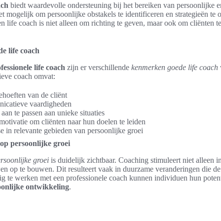
ach
biedt waardevolle ondersteuning bij het bereiken van persoonlijke e
 mogelijk om persoonlijke obstakels te identificeren en strategieën te
 life coach is niet alleen om richting te geven, maar ook om cliënten t
e life coach
fessionele life coach
zijn er verschillende
kenmerken goede life coach
tieve coach omvat:
hoeften van de cliënt
icatieve vaardigheden
h aan te passen aan unieke situaties
motivatie om cliënten naar hun doelen te leiden
se in relevante gebieden van persoonlijke groei
op persoonlijke groei
rsoonlijke groei
is duidelijk zichtbaar. Coaching stimuleert niet alleen i
n op te bouwen. Dit resulteert vaak in duurzame veranderingen die de 
ig te werken met een professionele coach kunnen individuen hun potent
onlijke ontwikkeling
.