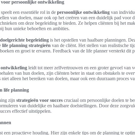
 voor persoonlijke ontwikkeling
speelt een essentiële rol in de
persoonlijke ontwikkeling
van individue
stellen van doelen, maar ook op het creëren van een duidelijk pad voor de
echnieken om deze begeleiding te bieden. Ze helpen cliënten bij het ma
 bij hun unieke behoeften en ambities.
doelgerichte begeleiding
is het opstellen van haalbare planningen. De
ke
life planning strategieën
van de cliënt. Het stellen van realistische ti
oeken en groei te ervaren. Feedback van de life planner versterkt dit p
 ontwikkeling
leidt tot meer zelfvertrouwen en een groter gevoel van 
behalen van hun doelen, zijn cliënten beter in staat om obstakels te ove
is niet alleen het bereiken van doelen, maar ook een duurzaam proces va
n life planning
ning zijn
strategieën voor succes
cruciaal om persoonlijke doelen te be
ormuleren van duidelijke en haalbare doelstellingen. Door deze zorgv
cces effectief uitstippelen.
lannen
st een proactieve houding. Hier zijn enkele tips om de planning te optim