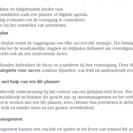
tbare en tijdgebonden doelen vast.
pmiddelen zoals een planner of digitale agenda.
g evaluaties om de voortgang te controleren.
r bij het vaststellen van prioriteiten.
eplan
tieplan vormt de ruggengraat van elke succesvolle strategie. Het belan
dat het de noodzakelijke stappen en mijlpalen definieert om vooruitgang
 werkt ook als een motiverende factor.
ehouden individuen de focus en waarderen zij hun vooruitgang. Door dich
rategieën voor succes
continue bijstellen, wat leidt tot aanhoudende res
 met hulp van een life planner
ardevolle ondersteuning bij het creëren van een gebalanceerd leven. He
schillende technieken die gericht zijn op stressmanagement en het verb
 te werken met een life planner, leren cliënten hun prioriteiten te defin
t leidt tot minder stress en een grotere tevredenheid.
management
agement kunnen een cruciale rol spelen in het leven van iemand die zo