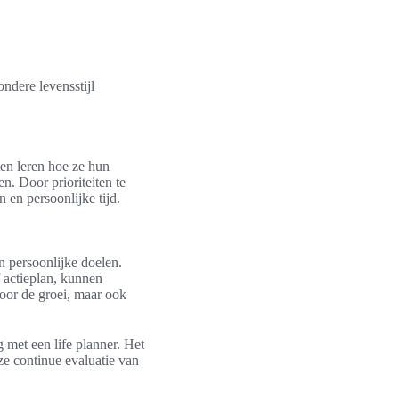
ndere levensstijl
nten leren hoe ze hun
. Door prioriteiten te
 en persoonlijke tijd.
an persoonlijke doelen.
f actieplan, kunnen
voor de groei, maar ook
met een life planner. Het
ze continue evaluatie van