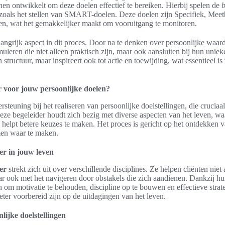
nen ontwikkelt om deze doelen effectief te bereiken. Hierbij spelen de
b
 zoals het stellen van SMART-doelen. Deze doelen zijn Specifiek, Meet
en, wat het gemakkelijker maakt om vooruitgang te monitoren.
elangrijk aspect in dit proces. Door na te denken over persoonlijke waa
uleren die niet alleen praktisch zijn, maar ook aansluiten bij hun uniek
 structuur, maar inspireert ook tot actie en toewijding, wat essentieel i
r voor jouw persoonlijke doelen?
rsteuning bij het realiseren van persoonlijke doelstellingen, die cruciaa
eze begeleider houdt zich bezig met diverse aspecten van het leven, waar
 helpt betere keuzes te maken. Het proces is gericht op het ontdekken 
men waar te maken.
ner in jouw leven
er
strekt zich uit over verschillende disciplines. Ze helpen cliënten niet a
ar ook met het navigeren door obstakels die zich aandienen. Dankzij hu
n om motivatie te behouden, discipline op te bouwen en effectieve strat
beter voorbereid zijn op de uitdagingen van het leven.
ijke doelstellingen