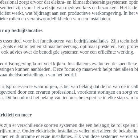
ssional zorgt ervoor dat elektra- en klimaatbeheersingssystemen optim
sentieel zijn voor het welzijn van medewerkers en bezoekers. Het is de i
efficiënt werkt, wat bijdraagt aan een productieve werkomgeving. In het
ieke rollen en verantwoordelijkheden van een installateur.
ur op bedrijfslocaties
is essentieel voor het functioneren van bedrijfsinstallaties. Zijn technisc
 zoals elektriciteit en klimaatbeheersing, optimaal presteren. Een profes
aar ook advies over de benodigde systemen voor een efficiënte werking.
bedrijfsomgeving komt veel kijken. Installateurs evalueren de specifieke
singen kunnen aanbieden. Deze focus op maatwerk helpt niet alleen bij 
zaamheidsdoelstellingen van het bedrijf.
rijfsprocessen te waarborgen, is het van belang dat de rol van de instal
gevoerd door een ervaren professional, voorkomt storingen en zorgt v
. Dit benadrukt het belang van technische expertise in elke stap van het
triciteit en meer
es zijn er verschillende soorten systemen die een belangrijke rol spelen i
rijfsruimte. Onder elektrische installaties vallen niet alleen de bekabeli
emen en duurzame energie-installaties. Elk van deze systemen vereist s