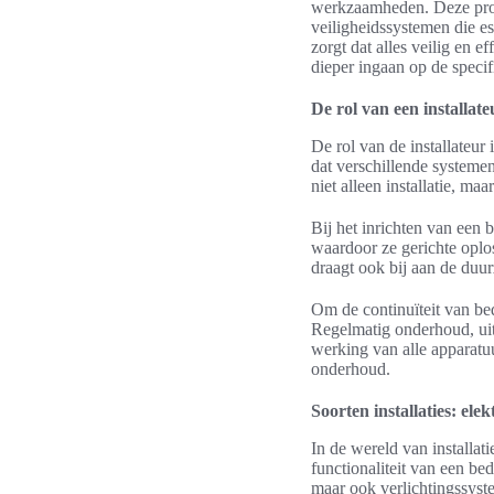
werkzaamheden. Deze profe
veiligheidssystemen die es
zorgt dat alles veilig en 
dieper ingaan op de specif
De rol van een installate
De rol van de installateur 
dat verschillende systemen,
niet alleen installatie, m
Bij het inrichten van een 
waardoor ze gerichte oplos
draagt ook bij aan de duur
Om de continuïteit van bed
Regelmatig onderhoud, uit
werking van alle apparatuur
onderhoud.
Soorten installaties: elek
In de wereld van installati
functionaliteit van een bed
maar ook verlichtingssyst