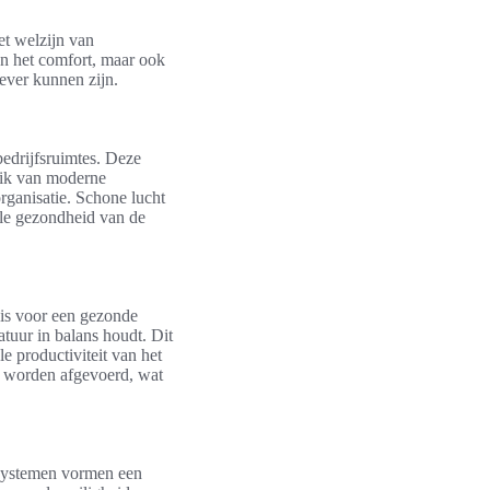
et welzijn van
en het comfort, maar ook
ever kunnen zijn.
edrijfsruimtes. Deze
uik van moderne
organisatie. Schone lucht
ele gezondheid van de
l is voor een gezonde
uur in balans houdt. Dit
e productiviteit van het
l worden afgevoerd, wat
rmsystemen vormen een