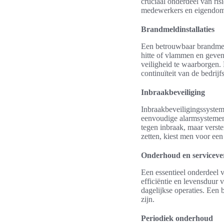
cruciaal onderdeel van ri
medewerkers en eigendom
Brandmeldinstallaties
Een betrouwbaar brandmel
hitte of vlammen en geven 
veiligheid te waarborgen. 
continuïteit van de bedrijf
Inbraakbeveiliging
Inbraakbeveiligingssystem
eenvoudige alarmsystemen
tegen inbraak, maar verste
zetten, kiest men voor ee
Onderhoud en serviceve
Een essentieel onderdeel 
efficiëntie en levensduur
dagelijkse operaties. Een
zijn.
Periodiek onderhoud