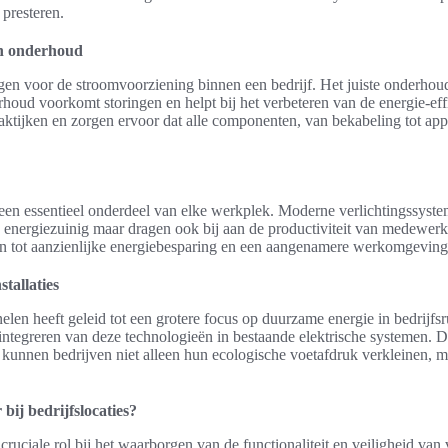
presteren.
 en onderhoud
orgen voor de stroomvoorziening binnen een bedrijf. Het juiste onderhoud 
houd voorkomt storingen en helpt bij het verbeteren van de energie-effic
aktijken en zorgen ervoor dat alle componenten, van bekabeling tot appa
 een essentieel onderdeel van elke werkplek. Moderne verlichtingssyst
een energiezuinig maar dragen ook bij aan de productiviteit van medewer
iden tot aanzienlijke energiebesparing en een aangenamere werkomgeving
tallaties
n heeft geleid tot een grotere focus op duurzame energie in bedrijfsru
t integreren van deze technologieën in bestaande elektrische systemen.
unnen bedrijven niet alleen hun ecologische voetafdruk verkleinen, 
 bij bedrijfslocaties?
 cruciale rol bij het waarborgen van de functionaliteit en veiligheid va