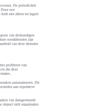
ocessen. De periodiciteit
. Door een
idt niet alleen tot lagere
espons van deskundigen
bare nooddiensten zijn
baarheid van deze diensten
ies profiteren van
ven die deze
staties.
netaken automatiseren. Dit
besteden aan repetitieve
 maken van datagestuurde
he impact
stelt organisaties