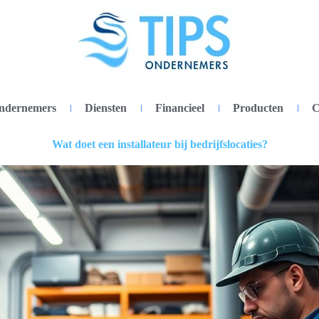
ondernemers
Diensten
Financieel
Producten
C
Wat doet een installateur bij bedrijfslocaties?