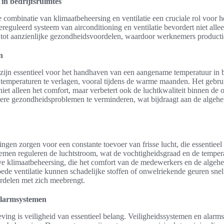
e in bedrijfsruimtes
de combinatie van klimaatbeheersing en ventilatie een cruciale rol voor h
eguleerd systeem van airconditioning en ventilatie bevordert niet alle
idt tot aanzienlijke gezondheidsvoordelen, waardoor werknemers producti
n
zijn essentieel voor het handhaven van een aangename temperatuur in b
temperaturen te verlagen, vooral tijdens de warme maanden. Het gebr
niet alleen het comfort, maar verbetert ook de luchtkwaliteit binnen de 
dere gezondheidsproblemen te verminderen, wat bijdraagt aan de algeh
singen zorgen voor een constante toevoer van frisse lucht, die essentiee
en reguleren de luchtstroom, wat de vochtigheidsgraad en de temperat
eve klimaatbeheersing, die het comfort van de medewerkers en de algehel
ede ventilatie kunnen schadelijke stoffen of onwelriekende geuren sne
delen met zich meebrengt.
alarmsystemen
eving is veiligheid van essentieel belang. Veiligheidssystemen en ala