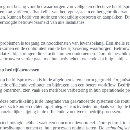
 groot belang voor het waarborgen van veilige en effectieve bedrijfspr
n kan variëren, afhankelijk van het type systeem en het gebruik ervan
, kunnen bedrijven storingen vroegtijdig opsporen en aanpakken. Dit le
erhoogde betrouwbaarheid van alle installaties.
problemen is toegang tot nooddiensten van levensbelang. Een snelle r
rkomen en de continuïteit van de bedrijfsvoering waarborgen. Betrouw
odat zij bij storingen direct actie kunnen ondernemen. Door de beschik
rtrouwen verder gaan met hun activiteiten, wetende dat hulp nabij is.
op bedrijfsprocessen
p bedrijfsprocessen is in de afgelopen jaren enorm gegroeid. Organisat
ie de efficiëntie verhogen en bijdragen aan een betere workflow. Bedrij
g omarmen, zien vaak een merkbare verbetering in hun operationele pre
 deze ontwikkeling is de integratie van geavanceerde systemen die routi
s zich kunnen richten op strategische activiteiten in plaats van tijd te 
 aanzienlijke stijging in de efficiëntie van diverse bedrijfsprocessen.
in technologie hebben vaak een concurrentievoordeel. Door gebruik te
er beslissingen nemen en hun processen optimaliseren.
De technologisc