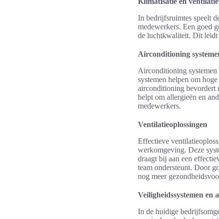
Klimatisatie en ventilati
In bedrijfsruimtes speelt 
medewerkers. Een goed ger
de luchtkwaliteit. Dit le
Airconditioning systeme
Airconditioning systemen 
systemen helpen om hoge 
airconditioning bevordert 
helpt om allergieën en an
medewerkers.
Ventilatieoplossingen
Effectieve ventilatieoplos
werkomgeving. Deze system
draagt bij aan een effecti
team ondersteunt. Door go
nog meer gezondheidsvoor
Veiligheidssystemen en 
In de huidige bedrijfsomg