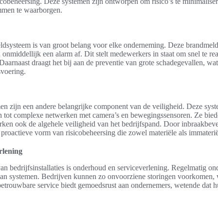
sicobeheersing. Deze systemen zijn ontworpen om risico’s te minimaliser
men te waarborgen.
dsysteem is van groot belang voor elke onderneming. Deze brandmeld
onmiddellijk een alarm af. Dit stelt medewerkers in staat om snel te r
Daarnaast draagt het bij aan de preventie van grote schadegevallen, wat 
svoering.
en zijn een andere belangrijke component van de veiligheid. Deze sys
 tot complexe netwerken met camera’s en bewegingssensoren. Ze biede
rken ook de algehele veiligheid van het bedrijfspand. Door inbraakbeveil
n proactieve vorm van risicobeheersing die zowel materiële als immater
rlening
van bedrijfsinstallaties is onderhoud en serviceverlening. Regelmatig o
 van systemen. Bedrijven kunnen zo onvoorziene storingen voorkomen, w
 betrouwbare service biedt gemoedsrust aan ondernemers, wetende dat h