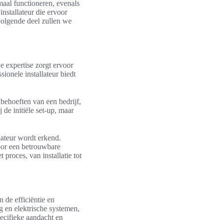
aal functioneren, evenals
nstallateur die ervoor
 volgende deel zullen we
he expertise zorgt ervoor
sionele installateur biedt
 behoeften van een bedrijf,
de initiële set-up, maar
lateur wordt erkend.
oor een betrouwbare
 proces, van installatie tot
n de efficiëntie en
ng en elektrische systemen,
pecifieke aandacht en