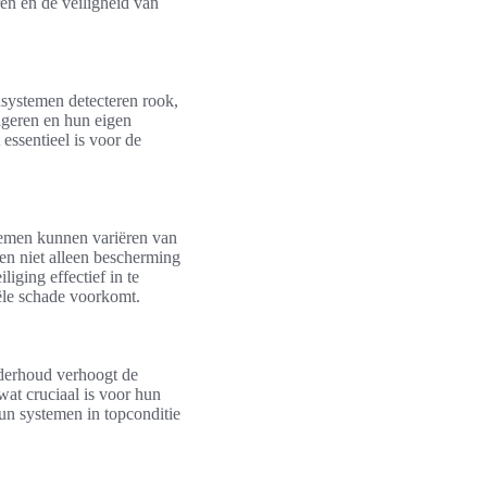
en en de veiligheid van
systemen detecteren rook,
eageren en hun eigen
essentieel is voor de
temen kunnen variëren van
n niet alleen bescherming
iging effectief in te
iële schade voorkomt.
nderhoud verhoogt de
at cruciaal is voor hun
un systemen in topconditie