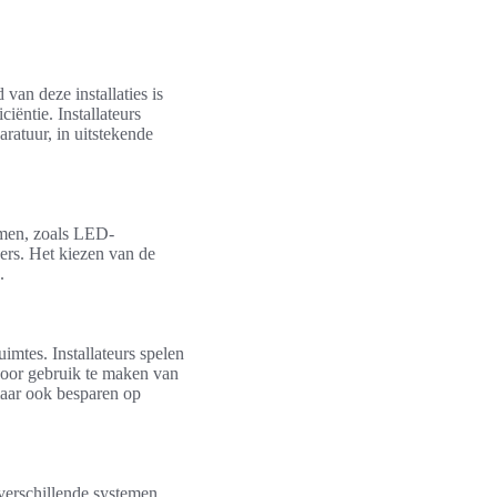
van deze installaties is
iëntie. Installateurs
ratuur, in uitstekende
emen, zoals LED-
kers. Het kiezen van de
.
imtes. Installateurs spelen
 Door gebruik te maken van
maar ook besparen op
n verschillende systemen