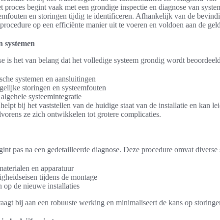
Het proces begint vaak met een grondige inspectie en diagnose van syst
fouten en storingen tijdig te identificeren. Afhankelijk van de bevind
eprocedure op een efficiënte manier uit te voeren en voldoen aan de gel
an systemen
se is het van belang dat het volledige systeem grondig wordt beoordeel
ische systemen en aansluitingen
ogelijke storingen en systeemfouten
algehele systeemintegratie
elpt bij het vaststellen van de huidige staat van de installatie en kan lei
vorens ze zich ontwikkelen tot grotere complicaties.
gint pas na een gedetailleerde diagnose. Deze procedure omvat diverse 
aterialen en apparatuur
igheidseisen tijdens de montage
 op de nieuwe installaties
 draagt bij aan een robuuste werking en minimaliseert de kans op storing