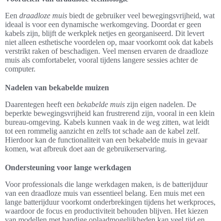
Een
draadloze muis
biedt de gebruiker veel bewegingsvrijheid, wat
ideaal is voor een dynamische werkomgeving. Doordat er geen
kabels zijn, blijft de werkplek netjes en georganiseerd. Dit levert
niet alleen esthetische voordelen op, maar voorkomt ook dat kabels
verstrikt raken of beschadigen. Veel mensen ervaren de draadloze
muis als comfortabeler, vooral tijdens langere sessies achter de
computer.
Nadelen van bekabelde muizen
Daarentegen heeft een
bekabelde muis
zijn eigen nadelen. De
beperkte bewegingsvrijheid kan frustrerend zijn, vooral in een klein
bureau-omgeving. Kabels kunnen vaak in de weg zitten, wat leidt
tot een rommelig aanzicht en zelfs tot schade aan de kabel zelf.
Hierdoor kan de functionaliteit van een bekabelde muis in gevaar
komen, wat afbreuk doet aan de gebruikerservaring.
Ondersteuning voor lange werkdagen
Voor professionals die lange werkdagen maken, is de batterijduur
van een draadloze muis van essentieel belang. Een muis met een
lange batterijduur voorkomt onderbrekingen tijdens het werkproces,
waardoor de focus en productiviteit behouden blijven. Het kiezen
van modellen met handige oplaadmogelijkheden kan veel tijd en