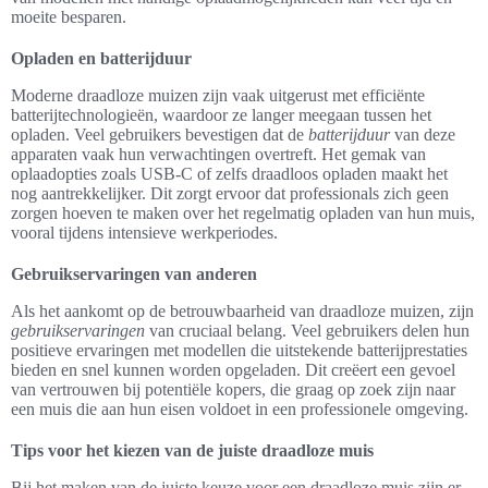
moeite besparen.
Opladen en batterijduur
Moderne draadloze muizen zijn vaak uitgerust met efficiënte
batterijtechnologieën, waardoor ze langer meegaan tussen het
opladen. Veel gebruikers bevestigen dat de
batterijduur
van deze
apparaten vaak hun verwachtingen overtreft. Het gemak van
oplaadopties zoals USB-C of zelfs draadloos opladen maakt het
nog aantrekkelijker. Dit zorgt ervoor dat professionals zich geen
zorgen hoeven te maken over het regelmatig opladen van hun muis,
vooral tijdens intensieve werkperiodes.
Gebruikservaringen van anderen
Als het aankomt op de betrouwbaarheid van draadloze muizen, zijn
gebruikservaringen
van cruciaal belang. Veel gebruikers delen hun
positieve ervaringen met modellen die uitstekende batterijprestaties
bieden en snel kunnen worden opgeladen. Dit creëert een gevoel
van vertrouwen bij potentiële kopers, die graag op zoek zijn naar
een muis die aan hun eisen voldoet in een professionele omgeving.
Tips voor het kiezen van de juiste draadloze muis
Bij het maken van de juiste keuze voor een draadloze muis zijn er