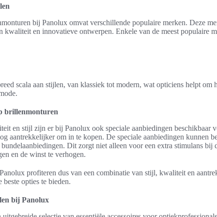
len
enmonturen bij Panolux omvat verschillende populaire merken. Deze merk
kwaliteit en innovatieve ontwerpen. Enkele van de meest populaire me
ed scala aan stijlen, van klassiek tot modern, wat opticiens helpt om 
 mode.
p brillenmonturen
teit en stijl zijn er bij Panolux ook speciale aanbiedingen beschikbaar 
nog aantrekkelijker om in te kopen. De speciale aanbiedingen kunnen be
bundelaanbiedingen. Dit zorgt niet alleen voor een extra stimulans bij
gen en de winst te verhogen.
Panolux profiteren dus van een combinatie van stijl, kwaliteit en aantre
e beste opties te bieden.
llen bij Panolux
uitgebreide selectie van essentiële accessoires voor optiekprofessional