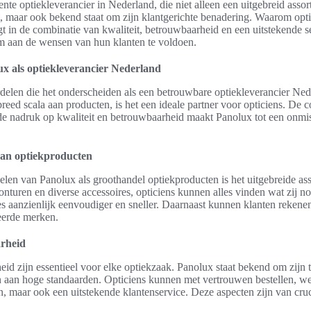
nte optiekleverancier in Nederland, die niet alleen een uitgebreid asso
, maar ook bekend staat om zijn klantgerichte benadering. Waarom opt
 in de combinatie van kwaliteit, betrouwbaarheid en een uitstekende se
om aan de wensen van hun klanten te voldoen.
x als optiekleverancier Nederland
delen die het onderscheiden als een betrouwbare optiekleverancier Ned
reed scala aan producten, is het een ideale partner voor opticiens. De 
 de nadruk op kwaliteit en betrouwbaarheid maakt Panolux tot een onmis
van optiekproducten
elen van Panolux als groothandel optiekproducten is het uitgebreide as
monturen en diverse accessoires, opticiens kunnen alles vinden wat zij 
s aanzienlijk eenvoudiger en sneller. Daarnaast kunnen klanten reken
erde merken.
arheid
id zijn essentieel voor elke optiekzaak. Panolux staat bekend om zijn 
 aan hoge standaarden. Opticiens kunnen met vertrouwen bestellen, wete
n, maar ook een uitstekende klantenservice. Deze aspecten zijn van cru
.