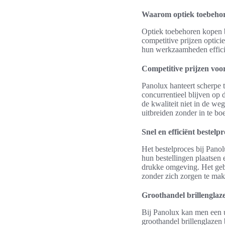
Waarom optiek toebehor
Optiek toebehoren kopen bi
competitive prijzen optici
hun werkzaamheden effici
Competitive prijzen voor
Panolux hanteert scherpe 
concurrentieel blijven op 
de kwaliteit niet in de we
uitbreiden zonder in te bo
Snel en efficiënt bestelp
Het bestelproces bij Panol
hun bestellingen plaatsen 
drukke omgeving. Het gebr
zonder zich zorgen te mak
Groothandel brillenglaze
Bij Panolux kan men een ui
groothandel brillenglazen 