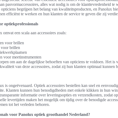
n pasvormaccessoires, alles wat nodig is om de klanttevredenheid te w
 opticiens begrijpen het belang van kwaliteitsproducten, en Panolux bie
 hen efficiënt te werken en hun klanten de service te geven die zij verdi
or optiekprofessionals
x omvat een scala aan accessoires zoals:
 voor brillen
voor brillen
tiekwerkplaatsen
en voor meetinstrumenten
rpen om aan de dagelijkse behoeften van opticiens te voldoen. Het is v
waliteit van deze accessoires, zodat zij hun klanten optimaal kunnen 
ux is ongeëvenaard. Optiek accessoires bestellen kan snel en eenvoudig
ite. Klanten kunnen hun benodigdheden met enkele klikken in hun win
ransparante informatie over leveringsopties en verzendkosten, zodat op
elle levertijden maken het mogelijk om tijdig over de benodigde access
emen tot het verleden behoren.
onals voor Panolux optiek groothandel Nederland?