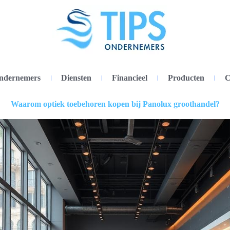
ondernemers
Diensten
Financieel
Producten
C
Waarom optiek toebehoren kopen bij Panolux groothandel?