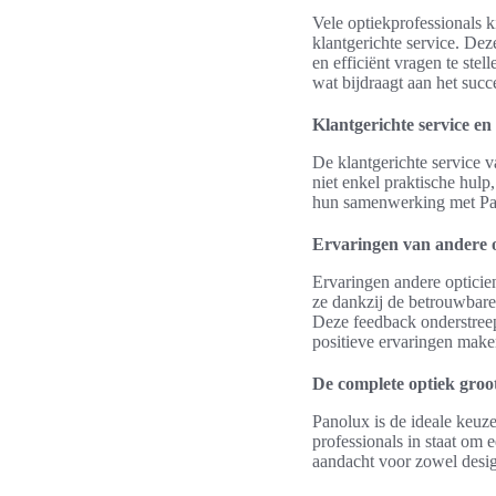
Vele optiekprofessionals 
klantgerichte service. De
en efficiënt vragen te stel
wat bijdraagt aan het succ
Klantgerichte service e
De klantgerichte service 
niet enkel praktische hulp
hun samenwerking met Panol
Ervaringen van andere o
Ervaringen andere optici
ze dankzij de betrouwbare
Deze feedback onderstreept
positieve ervaringen maken
De complete optiek groo
Panolux is de ideale keuze
professionals in staat om 
aandacht voor zowel design