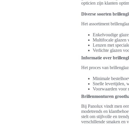
opticien zijn klanten opti
Diverse soorten brilleng
Het assortiment brillengla
Enkelvoudige glaze
Multifocale glazen v
Lenzen met speciale
Verlichte glazen vo
Informatie over brillengl
Het proces van brillenglaz
Minimale bestelhoev
Snelle levertijden, 
Voorwaarden voor re
Brillenmonturen groothan
Bij Panolux vindt men een
modetrends en klantbehoef
stelt om stijlvolle en tre
verschillende smaken en v