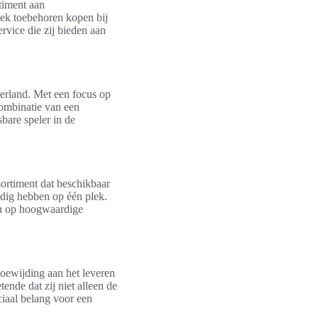
rtiment aan
iek toebehoren kopen bij
rvice die zij bieden aan
erland. Met een focus op
combinatie van een
bare speler in de
sortiment dat beschikbaar
nodig hebben op één plek.
en op hoogwaardige
toewijding aan het leveren
nde dat zij niet alleen de
ciaal belang voor een