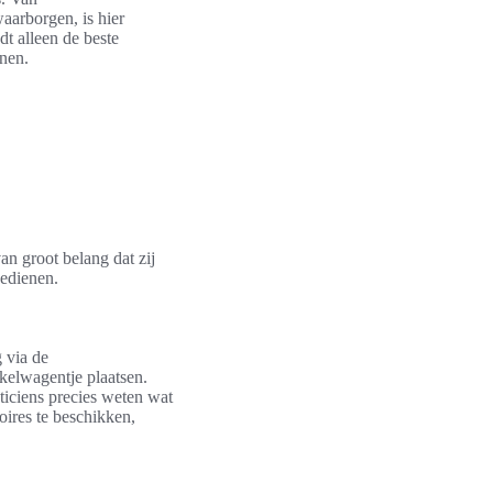
aarborgen, is hier
dt alleen de beste
enen.
an groot belang dat zij
bedienen.
 via de
kelwagentje plaatsen.
ticiens precies weten wat
oires te beschikken,