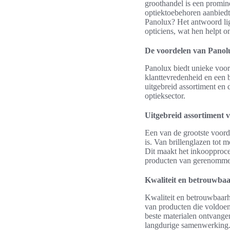
groothandel is een promine
optiektoebehoren aanbiedt
Panolux? Het antwoord ligt
opticiens, wat hen helpt 
De voordelen van Panolu
Panolux biedt unieke voor
klanttevredenheid en een b
uitgebreid assortiment en
optieksector.
Uitgebreid assortiment 
Een van de grootste voord
is. Van brillenglazen tot 
Dit maakt het inkoopproce
producten van gerenomme
Kwaliteit en betrouwba
Kwaliteit en betrouwbaarhe
van producten die voldoen
beste materialen ontvange
langdurige samenwerking