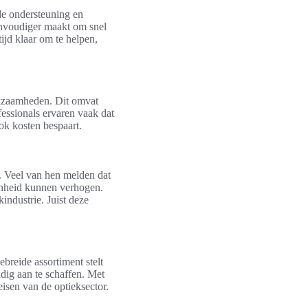
de ondersteuning en
eenvoudiger maakt om snel
tijd klaar om te helpen,
rkzaamheden. Dit omvat
fessionals ervaren vaak dat
ok kosten bespaart.
. Veel van hen melden dat
enheid kunnen verhogen.
industrie. Juist deze
breide assortiment stelt
udig aan te schaffen. Met
isen van de optieksector.