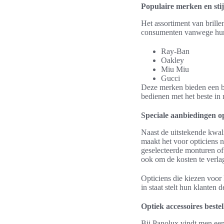
Populaire merken en stij
Het assortiment van brill
consumenten vanwege hun 
Ray-Ban
Oakley
Miu Miu
Gucci
Deze merken bieden een bre
bedienen met het beste in
Speciale aanbiedingen o
Naast de uitstekende kwali
maakt het voor opticiens 
geselecteerde monturen of 
ook om de kosten te verla
Opticiens die kiezen voor 
in staat stelt hun klanten d
Optiek accessoires beste
Bij Panolux vindt men een 