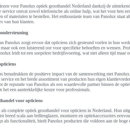
kiezen voor Panolux optiek groothandel Nederland dankzij de uitsteken
ze service omvat zowel telefonische als online hulp, wat het voor hen 
len of materialen te bestellen. Het enthousiaste team van Panolux staat al
es van hun klanten.
n ondersteuning
van Panolux zorgt ervoor dat opticiens zich gesteund voelen in hun we
, maar ook een luisterend oor voor specifieke behoeften en wensen. Pro
ux leidt tot een soepelere bedrijfsvoering, wat niet alleen tijd maar o
pticiens
ens benadrukken de positieve impact van de samenwerking met Panolux
 service en het brede assortiment van producten hun eigen klanttevred
 de reputatie van Panolux als een waardevolle partner binnen de optiek
 het een aantrekkelijke keuze voor professionals.
thandel voor opticiens
 als complete optiek groothandel voor opticiens in Nederland. Hun uitge
een breed scala aan brillenglazen, monturen en optiekaccessoires eenvo
 als functionaliteit, biedt Panolux producten die voldoen aan de hoge e