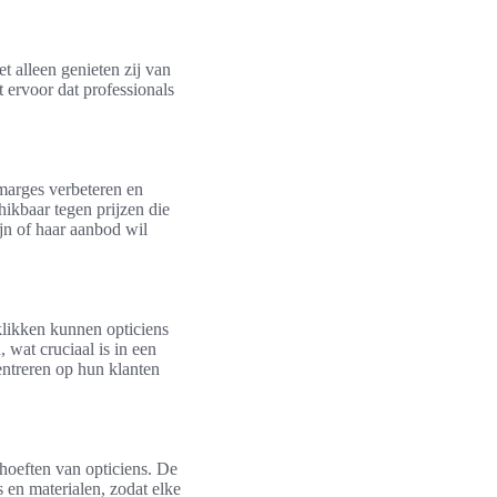
t alleen genieten zij van
t ervoor dat professionals
marges verbeteren en
hikbaar tegen prijzen die
ijn of haar aanbod wil
klikken kunnen opticiens
 wat cruciaal is in een
entreren op hun klanten
ehoeften van opticiens. De
s en materialen, zodat elke