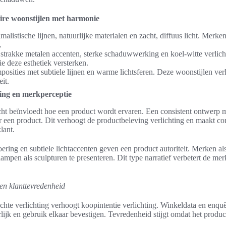
ire woonstijlen met harmonie
malistische lijnen, natuurlijke materialen en zacht, diffuus licht. Mer
.
 strakke metalen accenten, sterke schaduwwerking en koel-witte verlich
e deze esthetiek versterken.
posities met subtiele lijnen en warme lichtsferen. Deze woonstijlen ver
it.
ing en merkperceptie
icht beïnvloedt hoe een product wordt ervaren. Een consistent ontwerp 
er een product. Dit verhoogt de productbeleving verlichting en maakt c
lant.
ring en subtiele lichtaccenten geven een product autoriteit. Merken al
mpen als sculpturen te presenteren. Dit type narratief verbetert de mer
 en klanttevredenheid
te verlichting verhoogt koopintentie verlichting. Winkeldata en enquê
ijk en gebruik elkaar bevestigen. Tevredenheid stijgt omdat het produc