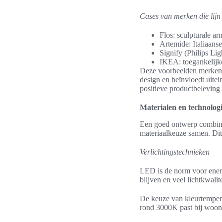
Cases van merken die lijn e
Flos: sculpturale ar
Artemide: Italiaans
Signify (Philips Li
IKEA: toegankelijke
Deze voorbeelden merken ve
design en beïnvloedt uitei
positieve productbeleving 
Materialen en technolog
Een goed ontwerp combinee
materiaalkeuze samen. Dit 
Verlichtingstechnieken
LED is de norm voor ener
blijven en veel lichtkwal
De keuze van kleurtempera
rond 3000K past bij woon