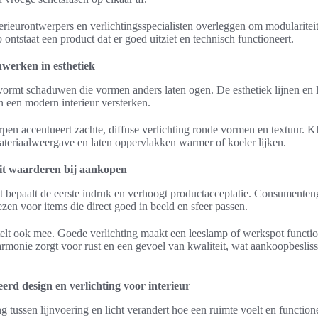
terieurontwerpers en verlichtingsspecialisten overleggen om modularitei
o ontstaat een product dat er goed uitziet en technisch functioneert.
nwerken in esthetiek
vormt schaduwen die vormen anders laten ogen. De esthetiek lijnen en l
n een modern interieur versterken.
pen accentueert zachte, diffuse verlichting ronde vormen en textuur. K
ateriaalweergave en laten oppervlakken warmer of koeler lijken.
t waarderen bij aankopen
t bepaalt de eerste indruk en verhoogt productacceptatie. Consumenten
zen voor items die direct goed in beeld en sfeer passen.
elt ook mee. Goede verlichting maakt een leeslamp of werkspot function
monie zorgt voor rust en een gevoel van kwaliteit, wat aankoopbeslis
rd design en verlichting voor interieur
 tussen lijnvoering en licht verandert hoe een ruimte voelt en function