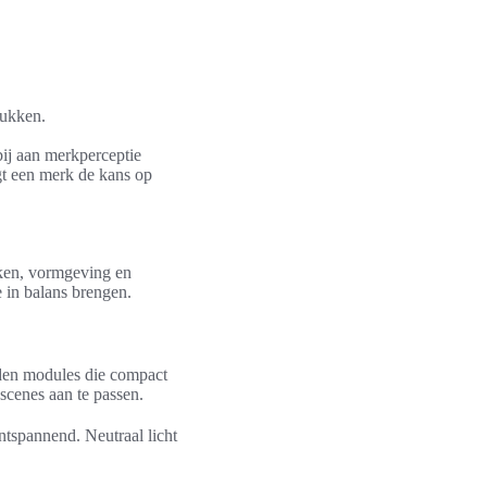
rukken.
bij aan merkperceptie
ogt een merk de kans op
eken, vormgeving en
e in balans brengen.
eden modules die compact
scenes aan te passen.
tspannend. Neutraal licht