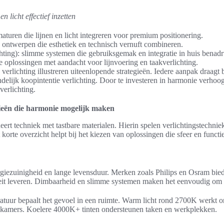
n licht effectief inzetten
maturen die lijnen en licht integreren voor premium positionering.
e ontwerpen die esthetiek en technisch vernuft combineren.
ghting): slimme systemen die gebruiksgemak en integratie in huis benad
 oplossingen met aandacht voor lijnvoering en taakverlichting.
rlichting illustreren uiteenlopende strategieën. Iedere aanpak draagt 
ndelijk koopintentie verlichting. Door te investeren in harmonie verho
verlichting.
ieën die harmonie mogelijk maken
rt techniek met tastbare materialen. Hierin spelen verlichtingstechni
korte overzicht helpt bij het kiezen van oplossingen die sfeer en functi
giezuinigheid en lange levensduur. Merken zoals Philips en Osram bi
iteit leveren. Dimbaarheid en slimme systemen maken het eenvoudig om 
tuur bepaalt het gevoel in een ruimte. Warm licht rond 2700K werkt on
kamers. Koelere 4000K+ tinten ondersteunen taken en werkplekken.