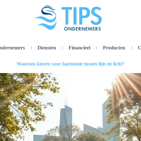
ondernemers
Diensten
Financieel
Producten
C
Waarom kiezen voor harmonie tussen lijn en licht?