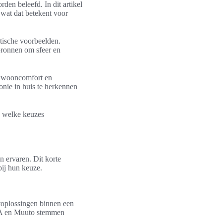
rden beleefd. In dit artikel
n wat dat betekent voor
ktische voorbeelden.
tbronnen om sfeer en
t wooncomfort en
onie in huis te herkennen
en welke keuzes
n ervaren. Dit korte
bij hun keuze.
htoplossingen binnen een
KEA en Muuto stemmen