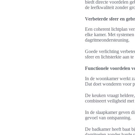
biedt directe voordelen ge
de leefkwaliteit zonder gr
Verbeterde sfeer en ge
Een coherent lichtplan ver
elke kamer. Met systemen
dagritmeondersteuning.
Goede verlichting verbete
sfeer en lichtsterkte aan te
Functionele voordelen vo
In de woonkamer werkt za
Dat doet wonderen voor pr
De keuken vraagt heldere,
combineert veiligheid met s
In de slaapkamer geven di
gevoel van ontspanning.
De badkamer heeft baat bij
dagrituelen zonder harde