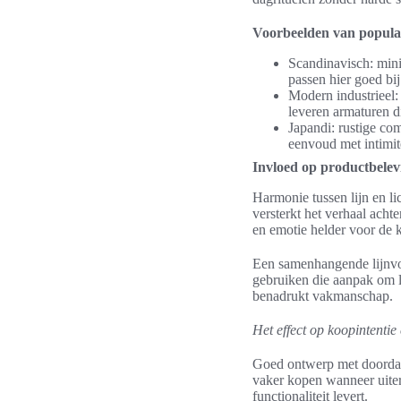
Voorbeelden van popula
Scandinavisch: mini
passen hier goed bij
Modern industrieel:
leveren armaturen di
Japandi: rustige com
eenvoud met intimite
Invloed op productbelev
Harmonie tussen lijn en l
versterkt het verhaal acht
en emotie helder voor de k
Een samenhangende lijnvoe
gebruiken die aanpak om la
benadrukt vakmanschap.
Het effect op koopintentie
Goed ontwerp met doordach
vaker kopen wanneer uiterl
functionaliteit levert.