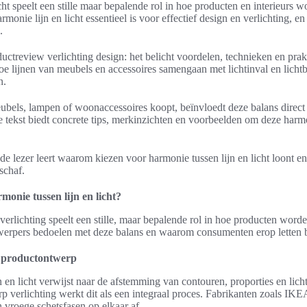
ht speelt een stille maar bepalende rol in hoe producten en interieurs wo
rmonie lijn en licht essentieel is voor effectief design en verlichting, e
.
uctreview verlichting design: het belicht voordelen, technieken en pra
hoe lijnen van meubels en accessoires samengaan met lichtinval en lich
n.
ubels, lampen of woonaccessoires koopt, beïnvloedt deze balans direc
e tekst biedt concrete tips, merkinzichten en voorbeelden om deze harm
de lezer leert waarom kiezen voor harmonie tussen lijn en licht loont 
schaf.
onie tussen lijn en licht?
rlichting speelt een stille, maar bepalende rol in hoe producten worde
twerpers bedoelen met deze balans en waarom consumenten erop letten 
n productontwerp
 en licht verwijst naar de afstemming van contouren, proporties en lic
p verlichting werkt dit als een integraal proces. Fabrikanten zoals I
 vroege schetsfasen op elkaar af.