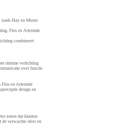
ken zoals Hay en Muuto
ting. Flos en Artemide
lichting combineert
met slimme verlichting
ommunicatie over functie
s Flos en Artemide
kperceptie design en
tes tonen dat klanten
t de verwachte sfeer en