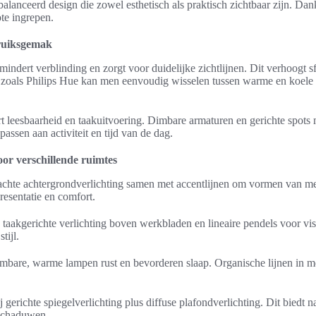
balanceerd design die zowel esthetisch als praktisch zichtbaar zijn. Dan
ote ingrepen.
bruiksgemak
mindert verblinding en zorgt voor duidelijke zichtlijnen. Dit verhoogt 
 zoals Philips Hue kan men eenvoudig wisselen tussen warme en koele
rt leesbaarheid en taakuitvoering. Dimbare armaturen en gerichte spot
 passen aan activiteit en tijd van de dag.
or verschillende ruimtes
chte achtergrondverlichting samen met accentlijnen om vormen van me
esentatie en comfort.
 taakgerichte verlichting boven werkbladen en lineaire pendels voor vi
tijl.
mbare, warme lampen rust en bevorderen slaap. Organische lijnen in m
 gerichte spiegelverlichting plus diffuse plafondverlichting. Dit biedt 
 schaduwen.