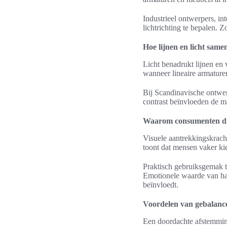
Industrieel ontwerpers, in
lichtrichting te bepalen. Z
Hoe lijnen en licht same
Licht benadrukt lijnen en 
wanneer lineaire armature
Bij Scandinavische ontwer
contrast beïnvloeden de m
Waarom consumenten di
Visuele aantrekkingskrach
toont dat mensen vaker kie
Praktisch gebruiksgemak t
Emotionele waarde van har
beïnvloedt.
Voordelen van gebalancee
Een doordachte afstemming