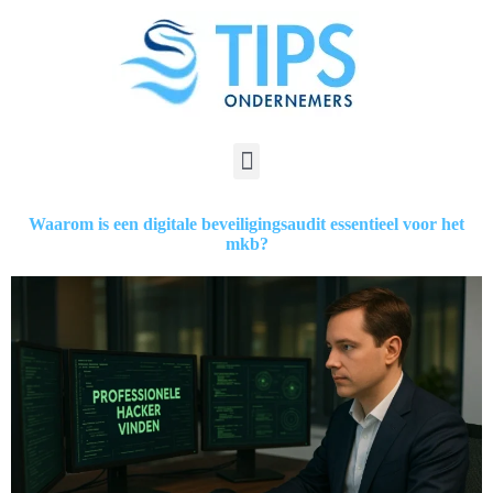
Waarom is een digitale beveiligingsaudit essentieel voor het
mkb?