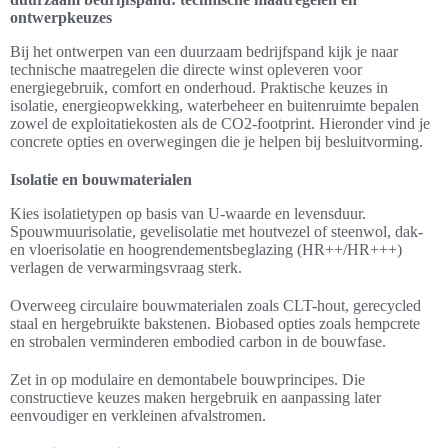
ontwerpkeuzes
Bij het ontwerpen van een duurzaam bedrijfspand kijk je naar
technische maatregelen die directe winst opleveren voor
energiegebruik, comfort en onderhoud. Praktische keuzes in
isolatie, energieopwekking, waterbeheer en buitenruimte bepalen
zowel de exploitatiekosten als de CO2-footprint. Hieronder vind je
concrete opties en overwegingen die je helpen bij besluitvorming.
Isolatie en bouwmaterialen
Kies isolatietypen op basis van U-waarde en levensduur.
Spouwmuurisolatie, gevelisolatie met houtvezel of steenwol, dak-
en vloerisolatie en hoogrendementsbeglazing (HR++/HR+++)
verlagen de verwarmingsvraag sterk.
Overweeg circulaire bouwmaterialen zoals CLT-hout, gerecycled
staal en hergebruikte bakstenen. Biobased opties zoals hempcrete
en strobalen verminderen embodied carbon in de bouwfase.
Zet in op modulaire en demontabele bouwprincipes. Die
constructieve keuzes maken hergebruik en aanpassing later
eenvoudiger en verkleinen afvalstromen.