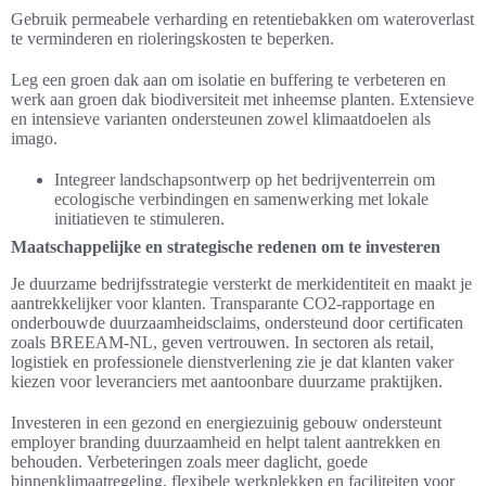
Gebruik permeabele verharding en retentiebakken om wateroverlast
te verminderen en rioleringskosten te beperken.
Leg een groen dak aan om isolatie en buffering te verbeteren en
werk aan groen dak biodiversiteit met inheemse planten. Extensieve
en intensieve varianten ondersteunen zowel klimaatdoelen als
imago.
Integreer landschapsontwerp op het bedrijventerrein om
ecologische verbindingen en samenwerking met lokale
initiatieven te stimuleren.
Maatschappelijke en strategische redenen om te investeren
Je duurzame bedrijfsstrategie versterkt de merkidentiteit en maakt je
aantrekkelijker voor klanten. Transparante CO2-rapportage en
onderbouwde duurzaamheidsclaims, ondersteund door certificaten
zoals BREEAM-NL, geven vertrouwen. In sectoren als retail,
logistiek en professionele dienstverlening zie je dat klanten vaker
kiezen voor leveranciers met aantoonbare duurzame praktijken.
Investeren in een gezond en energiezuinig gebouw ondersteunt
employer branding duurzaamheid en helpt talent aantrekken en
behouden. Verbeteringen zoals meer daglicht, goede
binnenklimaatregeling, flexibele werkplekken en faciliteiten voor