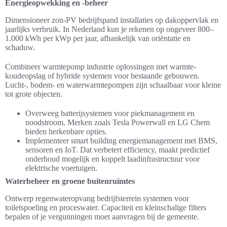
Energieopwekking en -beheer
Dimensioneer zon-PV bedrijfspand installaties op dakoppervlak en
jaarlijks verbruik. In Nederland kun je rekenen op ongeveer 800–
1.000 kWh per kWp per jaar, afhankelijk van oriëntatie en
schaduw.
Combineer warmtepomp industrie oplossingen met warmte-
koudeopslag of hybride systemen voor bestaande gebouwen.
Lucht-, bodem- en waterwarmtepompen zijn schaalbaar voor kleine
tot grote objecten.
Overweeg batterijsystemen voor piekmanagement en
noodstroom. Merken zoals Tesla Powerwall en LG Chem
bieden herkenbare opties.
Implementeer smart building energiemanagement met BMS,
sensoren en IoT. Dat verbetert efficiency, maakt predictief
onderhoud mogelijk en koppelt laadinfrastructuur voor
elektrische voertuigen.
Waterbeheer en groene buitenruimtes
Ontwerp regenwateropvang bedrijfsterrein systemen voor
toiletspoeling en proceswater. Capaciteit en kleinschalige filters
bepalen of je vergunningen moet aanvragen bij de gemeente.