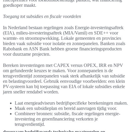
goedkoper maakt.
Toegang tot subsidies en fiscale voordelen
In Nederland bestaan regelingen zoals Energie-investeringsaftrek
(EIA), milieu-investeringsaftrek (MIA/Vamil) en SDE++ voor
warmte- en stroomopwekking. Lokale gemeenten en provincies
bieden vaak subsidie voor isolatie en zonnepanelen. Banken zoals
Rabobank en ASN Bank hebben groene financieringsproducten
voor duurzame projecten.
Bereken investeringen met CAPEX versus OPEX, IRR en NPV
om gefundeerde keuzes te maken. Voor zonnepanelen is de
terugverdientijd zonnepanelen vaak sterk afhankelijk van subsidie
en belastingvoordeel. Gebruik eenvoudige voorbeelden: een klein
PV-systeem kan bij toepassing van EIA of lokale subsidies enkele
jaren sneller rendabel worden.
Laat energieadviseurs bedrijfspecifieke berekeningen maken.
Maak een subsidieplan en bereid aanvragen tijdig voor.
Combineer bronnen: subsidie, fiscale regelingen energie-
investering en groenfinanciering verkorten je
terugverdientijd.
duurzaam bedrijfspand: technische maatregelen en