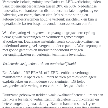
Verbeterde isolatie, zuinige installaties en LED-verlichting leiden
vaak tot energiebesparingen tussen 20% en 60%. Nederlandse
renovaties van kantoren en distributiecentra laten regelmatig een
halvering van energiekosten zien. Met slimme sturing en
gebouwbeheersystemen houd je verbruik inzichtelijk en kun je
operationele kosten besparen zonder concessies aan comfort.
Waterbesparing via regenwateropvang en grijswaterrecycling
verlaagt waterrekeningen en vermindert gemeentelijke
afvoerkosten. Duurzame materialen zoals composietkozijnen en
onderhoudsarme gevels vergen minder reparatie. Warmtepompen
met goede garanties en modulair onderhoud verlagen
vervangingskosten en verlengen technische levensduur.
Verbeterde vastgoedwaarde en aantrekkelijkheid
Een A-label of BREEAM- of LEED-certificaat verhoogt de
marktwaarde. Kopers en huurders betalen premies voor lagere
exploitatiekosten en moderne voorzieningen. Dit helpt
vastgoedwaarde verhogen en verkort de leegstandsduur.
Duurzame gebouwen trekken vaak kwalitatief betere huurders aan.
Een korte leegstand vertaalt zich in stabielere huurinkomsten en
betere langetermijnwaardering. Banken hanteren soms lagere
risicopremies voor toekomstbestendige panden, wat financiering