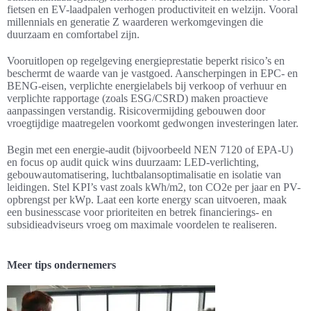
fietsen en EV-laadpalen verhogen productiviteit en welzijn. Vooral
millennials en generatie Z waarderen werkomgevingen die
duurzaam en comfortabel zijn.
Vooruitlopen op regelgeving energieprestatie beperkt risico’s en
beschermt de waarde van je vastgoed. Aanscherpingen in EPC- en
BENG-eisen, verplichte energielabels bij verkoop of verhuur en
verplichte rapportage (zoals ESG/CSRD) maken proactieve
aanpassingen verstandig. Risicovermijding gebouwen door
vroegtijdige maatregelen voorkomt gedwongen investeringen later.
Begin met een energie-audit (bijvoorbeeld NEN 7120 of EPA-U)
en focus op audit quick wins duurzaam: LED-verlichting,
gebouwautomatisering, luchtbalansoptimalisatie en isolatie van
leidingen. Stel KPI’s vast zoals kWh/m2, ton CO2e per jaar en PV-
opbrengst per kWp. Laat een korte energy scan uitvoeren, maak
een businesscase voor prioriteiten en betrek financierings- en
subsidieadviseurs vroeg om maximale voordelen te realiseren.
Meer tips ondernemers