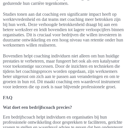
gedurende hun carrière tegenkomen.
Studies tonen aan dat coaching een significante impact heeft op
werktevredenheid en dat teams met coaching meer betrokken zijn
bij hun werk. Deze verhoogde betrokkenheid draagt bij aan een
betere werksfeer en leidt bovendien tot lagere verloopcijfers binnen
organisaties. Dit is cruciaal voor bedrijven die willen investeren in
duurzame ontwikkeling en een hoog niveau van retentie onder hun
werknemers willen realiseren.
Bovendien helpt coaching individuen niet alleen om hun huidige
prestaties te verbeteren, maar fungeert het ook als een katalysator
voor toekomstige successen. Door de inzichten en technieken die
tijdens het coachingsproces worden opgedaan, zijn werknemers
beter uitgerust om zich aan te passen aan veranderingen en om te
groeien in hun rol. Dit maakt coaching een waardevol instrument
voor iedereen die op zoek is naar blijvende professionele groei.
FAQ
Wat doet een bedrijfscoach precies?
Een bedrijfscoach helpt individuen en organisaties bij hun
professionele ontwikkeling door gesprekken te faciliteren, gerichte
vragen te stellen en waardevol advies te geven dat hen ondersteunt