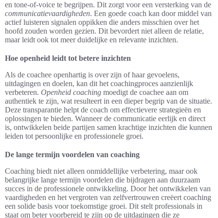
en tone-of-voice te begrijpen. Dit zorgt voor een versterking van de
communicatievaardigheden
. Een goede coach kan door middel van
actief luisteren signalen oppikken die anders misschien over het
hoofd zouden worden gezien. Dit bevordert niet alleen de relatie,
maar leidt ook tot meer duidelijke en relevante inzichten.
Hoe openheid leidt tot betere inzichten
Als de coachee openhartig is over zijn of haar gevoelens,
uitdagingen en doelen, kan dit het coachingproces aanzienlijk
verbeteren.
Openheid coaching
moedigt de coachee aan om
authentiek te zijn, wat resulteert in een dieper begrip van de situatie.
Deze transparantie helpt de coach om effectievere strategieën en
oplossingen te bieden. Wanneer de communicatie eerlijk en direct
is, ontwikkelen beide partijen samen krachtige inzichten die kunnen
leiden tot persoonlijke en professionele groei.
De lange termijn voordelen van coaching
Coaching biedt niet alleen onmiddellijke verbetering, maar ook
belangrijke lange termijn voordelen die bijdragen aan duurzaam
succes in de professionele ontwikkeling. Door het ontwikkelen van
vaardigheden en het vergroten van zelfvertrouwen creëert coaching
een solide basis voor toekomstige groei. Dit stelt professionals in
staat om beter voorbereid te zijn op de uitdagingen die ze