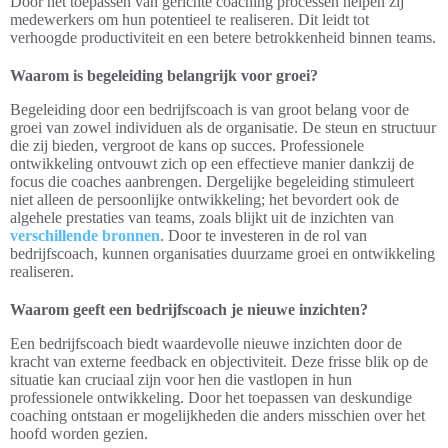
Door het toepassen van gerichte coaching processen helpen zij
medewerkers om hun potentieel te realiseren. Dit leidt tot
verhoogde productiviteit en een betere betrokkenheid binnen teams.
Waarom is begeleiding belangrijk voor groei?
Begeleiding door een bedrijfscoach is van groot belang voor de
groei van zowel individuen als de organisatie. De steun en structuur
die zij bieden, vergroot de kans op succes. Professionele
ontwikkeling ontvouwt zich op een effectieve manier dankzij de
focus die coaches aanbrengen. Dergelijke begeleiding stimuleert
niet alleen de persoonlijke ontwikkeling; het bevordert ook de
algehele prestaties van teams, zoals blijkt uit de inzichten van
verschillende bronnen
. Door te investeren in de rol van
bedrijfscoach, kunnen organisaties duurzame groei en ontwikkeling
realiseren.
Waarom geeft een bedrijfscoach je nieuwe inzichten?
Een bedrijfscoach biedt waardevolle nieuwe inzichten door de
kracht van externe feedback en objectiviteit. Deze frisse blik op de
situatie kan cruciaal zijn voor hen die vastlopen in hun
professionele ontwikkeling. Door het toepassen van deskundige
coaching ontstaan er mogelijkheden die anders misschien over het
hoofd worden gezien.