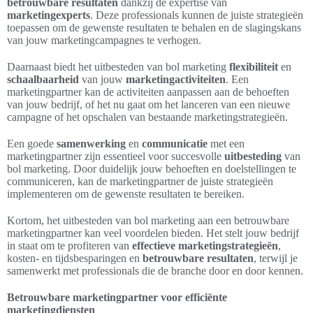
betrouwbare resultaten
dankzij de expertise van
marketingexperts
. Deze professionals kunnen de juiste strategieën
toepassen om de gewenste resultaten te behalen en de slagingskans
van jouw marketingcampagnes te verhogen.
Daarnaast biedt het uitbesteden van bol marketing
flexibiliteit
en
schaalbaarheid
van jouw
marketingactiviteiten
. Een
marketingpartner kan de activiteiten aanpassen aan de behoeften
van jouw bedrijf, of het nu gaat om het lanceren van een nieuwe
campagne of het opschalen van bestaande marketingstrategieën.
Een goede
samenwerking
en
communicatie
met een
marketingpartner zijn essentieel voor succesvolle
uitbesteding
van
bol marketing. Door duidelijk jouw behoeften en doelstellingen te
communiceren, kan de marketingpartner de juiste strategieën
implementeren om de gewenste resultaten te bereiken.
Kortom, het uitbesteden van bol marketing aan een betrouwbare
marketingpartner kan veel voordelen bieden. Het stelt jouw bedrijf
in staat om te profiteren van
effectieve marketingstrategieën
,
kosten- en tijdsbesparingen en
betrouwbare resultaten
, terwijl je
samenwerkt met professionals die de branche door en door kennen.
Betrouwbare marketingpartner voor efficiënte
marketingdiensten