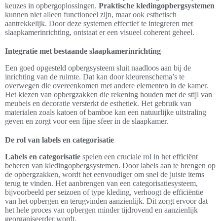
keuzes in opbergoplossingen.
Praktische kledingopbergsystemen
kunnen niet alleen functioneel zijn, maar ook esthetisch
aantrekkelijk. Door deze systemen effectief te integreren met
slaapkamerinrichting, ontstaat er een visueel coherent geheel.
Integratie met bestaande slaapkamerinrichting
Een goed opgesteld opbergsysteem sluit naadloos aan bij de
inrichting van de ruimte. Dat kan door kleurenschema’s te
overwegen die overeenkomen met andere elementen in de kamer.
Het kiezen van opbergzakken die rekening houden met de stijl van
meubels en decoratie versterkt de esthetiek. Het gebruik van
materialen zoals katoen of bamboe kan een natuurlijke uitstraling
geven en zorgt voor een fijne sfeer in de slaapkamer.
De rol van labels en categorisatie
Labels en categorisatie
spelen een cruciale rol in het efficiënt
beheren van kledingopbergsystemen. Door labels aan te brengen op
de opbergzakken, wordt het eenvoudiger om snel de juiste items
terug te vinden. Het aanbrengen van een categorisatiesysteem,
bijvoorbeeld per seizoen of type kleding, verhoogt de efficiëntie
van het opbergen en terugvinden aanzienlijk. Dit zorgt ervoor dat
het hele proces van opbergen minder tijdrovend en aanzienlijk
georganiseerder wordt.