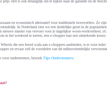
de prijs. Het is ook belangrijk om te kijken naar de garantie en de besc
rzaam en economisch alternatief voor traditionele tweewielers. Ze zijn
uvriendelijk. In Nederland zien we een duidelijke groei in de popularitei
en nieuwe manier van vervoer voor je dagelijkse woon-werkverkeer, of
 om in het weekend te toeren, een e-chopper kan een uitstekende keuze z
 Wheelz die een breed scala aan e-choppers aanbieden, is er voor iede
opper en ervaar zelf de voordelen van dit milieuvriendelijke vervoermi
en voor ondernemers, bezoek
Tips Ondernemers
.
gaat?