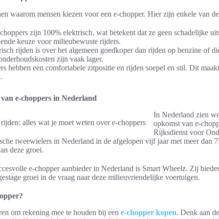
enen waarom mensen kiezen voor een e-chopper. Hier zijn enkele van de 
choppers zijn 100% elektrisch, wat betekent dat ze geen schadelijke uit
kende keuze voor milieubewuste rijders.
isch rijden is over het algemeen goedkoper dan rijden op benzine of die
onderhoudskosten zijn vaak lager.
s hebben een comfortabele zitpositie en rijden soepel en stil. Dit maak
.
 van e-choppers in Nederland
In Nederland zien we 
opkomst van e-chopp
Rijksdienst voor On
rische tweewielers in Nederland in de afgelopen vijf jaar met meer dan
an deze groei.
cesvolle e-chopper aanbieder in Nederland is Smart Wheelz. Zij bieden
estage groei in de vraag naar deze milieuvriendelijke voertuigen.
chopper?
toren om rekening mee te houden bij een
e-chopper kopen
. Denk aan de 