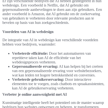
Er zijn verschillende bedrijven die AI hebben geïntegreerd in hun
webdesign. Een voorbeeld is Netflix, dat AI gebruikt om
gepersonaliseerde aanbevelingen te doen aan zijn gebruikers. Een
ander voorbeeld is Amazon, dat AI gebruikt om de zoekervaring
van gebruikers te verbeteren door relevante producten aan te
bevelen op basis van hun zoekgeschiedenis.
Voordelen van AI in webdesign
De integratie van AI in webdesign kan verschillende voordelen
hebben voor bedrijven, waaronder:
Verbeterde efficiëntie:
Door het automatiseren van
repetitieve taken kan AI de efficiëntie van het
webdesignproces verbeteren.
Gepersonaliseerde ervaring:
AI kan helpen bij het creëren
van een gepersonaliseerde ervaring voor websitebezoekers,
wat kan leiden tot hogere betrokkenheid en conversies.
Verbeterde gebruikerservaring:
Door interactieve
elementen toe te voegen, zoals chatbots en spraakassistenten,
kan AI de gebruikerservaring verbeteren.
Verbeter je online aanwezigheid met AI
Kunstmatige intelligentie heeft het potentieel om de manier waarop
bedrijven hun websites ontwerpen en beheren, te transformeren.