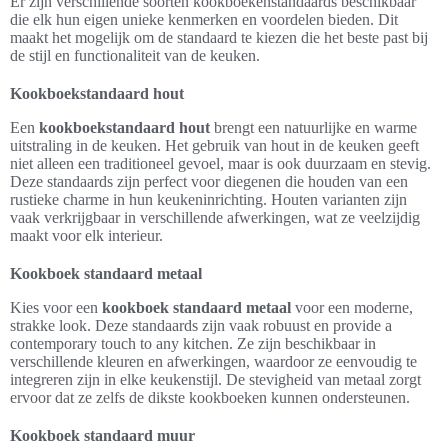
Er zijn verschillende soorten kookboekenstandaards beschikbaar
die elk hun eigen unieke kenmerken en voordelen bieden. Dit
maakt het mogelijk om de standaard te kiezen die het beste past bij
de stijl en functionaliteit van de keuken.
Kookboekstandaard hout
Een
kookboekstandaard hout
brengt een natuurlijke en warme
uitstraling in de keuken. Het gebruik van hout in de keuken geeft
niet alleen een traditioneel gevoel, maar is ook duurzaam en stevig.
Deze standaards zijn perfect voor diegenen die houden van een
rustieke charme in hun keukeninrichting. Houten varianten zijn
vaak verkrijgbaar in verschillende afwerkingen, wat ze veelzijdig
maakt voor elk interieur.
Kookboek standaard metaal
Kies voor een
kookboek standaard metaal
voor een moderne,
strakke look. Deze standaards zijn vaak robuust en provide a
contemporary touch to any kitchen. Ze zijn beschikbaar in
verschillende kleuren en afwerkingen, waardoor ze eenvoudig te
integreren zijn in elke keukenstijl. De stevigheid van metaal zorgt
ervoor dat ze zelfs de dikste kookboeken kunnen ondersteunen.
Kookboek standaard muur