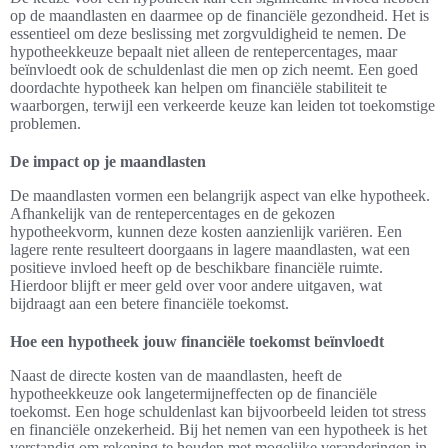
op de maandlasten en daarmee op de financiële gezondheid. Het is
essentieel om deze beslissing met zorgvuldigheid te nemen. De
hypotheekkeuze bepaalt niet alleen de rentepercentages, maar
beïnvloedt ook de schuldenlast die men op zich neemt. Een goed
doordachte hypotheek kan helpen om financiële stabiliteit te
waarborgen, terwijl een verkeerde keuze kan leiden tot toekomstige
problemen.
De impact op je maandlasten
De maandlasten vormen een belangrijk aspect van elke hypotheek.
Afhankelijk van de rentepercentages en de gekozen
hypotheekvorm, kunnen deze kosten aanzienlijk variëren. Een
lagere rente resulteert doorgaans in lagere maandlasten, wat een
positieve invloed heeft op de beschikbare financiële ruimte.
Hierdoor blijft er meer geld over voor andere uitgaven, wat
bijdraagt aan een betere financiële toekomst.
Hoe een hypotheek jouw financiële toekomst beïnvloedt
Naast de directe kosten van de maandlasten, heeft de
hypotheekkeuze ook langetermijneffecten op de financiële
toekomst. Een hoge schuldenlast kan bijvoorbeeld leiden tot stress
en financiële onzekerheid. Bij het nemen van een hypotheek is het
verstandig om rekening te houden met mogelijke veranderingen in