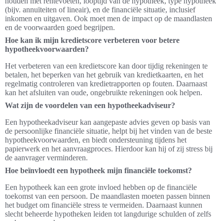
houden met rentevoeten, looptijd van de hypotheek, type hypotheek
(bijv. annuïteiten of lineair), en de financiële situatie, inclusief
inkomen en uitgaven. Ook moet men de impact op de maandlasten
en de voorwaarden goed begrijpen.
Hoe kan ik mijn kredietscore verbeteren voor betere
hypotheekvoorwaarden?
Het verbeteren van een kredietscore kan door tijdig rekeningen te
betalen, het beperken van het gebruik van kredietkaarten, en het
regelmatig controleren van kredietrapporten op fouten. Daarnaast
kan het afsluiten van oude, ongebruikte rekeningen ook helpen.
Wat zijn de voordelen van een hypotheekadviseur?
Een hypotheekadviseur kan aangepaste advies geven op basis van
de persoonlijke financiële situatie, helpt bij het vinden van de beste
hypotheekvoorwaarden, en biedt ondersteuning tijdens het
papierwerk en het aanvraagproces. Hierdoor kan hij of zij stress bij
de aanvrager verminderen.
Hoe beïnvloedt een hypotheek mijn financiële toekomst?
Een hypotheek kan een grote invloed hebben op de financiële
toekomst van een persoon. De maandlasten moeten passen binnen
het budget om financiële stress te vermeiden. Daarnaast kunnen
slecht beheerde hypotheken leiden tot langdurige schulden of zelfs