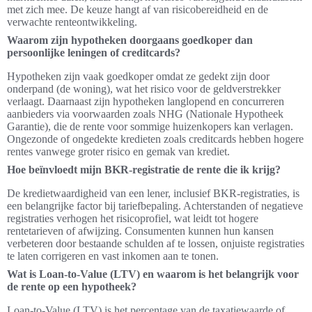
met zich mee. De keuze hangt af van risicobereidheid en de
verwachte renteontwikkeling.
Waarom zijn hypotheken doorgaans goedkoper dan
persoonlijke leningen of creditcards?
Hypotheken zijn vaak goedkoper omdat ze gedekt zijn door
onderpand (de woning), wat het risico voor de geldverstrekker
verlaagt. Daarnaast zijn hypotheken langlopend en concurreren
aanbieders via voorwaarden zoals NHG (Nationale Hypotheek
Garantie), die de rente voor sommige huizenkopers kan verlagen.
Ongezonde of ongedekte kredieten zoals creditcards hebben hogere
rentes vanwege groter risico en gemak van krediet.
Hoe beïnvloedt mijn BKR-registratie de rente die ik krijg?
De kredietwaardigheid van een lener, inclusief BKR-registraties, is
een belangrijke factor bij tariefbepaling. Achterstanden of negatieve
registraties verhogen het risicoprofiel, wat leidt tot hogere
rentetarieven of afwijzing. Consumenten kunnen hun kansen
verbeteren door bestaande schulden af te lossen, onjuiste registraties
te laten corrigeren en vast inkomen aan te tonen.
Wat is Loan-to-Value (LTV) en waarom is het belangrijk voor
de rente op een hypotheek?
Loan-to-Value (LTV) is het percentage van de taxatiewaarde of