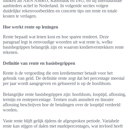
banken als ABN AMRO, Rabobank en ING, en bij internationale
aanbieders actief in Nederland. In volgende secties volgen
duidelijke rekenvoorbeelden en concrete tips om rente en totale
kosten te verlagen.
Hoe werkt rente op leningen
Rente bepaalt wat lenen kost en hoe sparen rendeert. Deze
paragraaf legt in eenvoudige woorden uit wat rente is, welke
basisbegrippen belangrijk zijn en waarom kredietverstrekkers rente
rekenen.
Definitie van rente en basisbegrippen
Rente is de vergoeding die een kredietnemer betaalt voor het
gebruik van geld. De definitie rente zegt dat het percentage meestal
per jaar wordt aangegeven en gebaseerd is op de hoofdsom.
Belangrijke rente basisbegrippen zijn: hoofdsom, looptijd, aflossing,
termijn en rentepercentage. Termen zoals annuïteit en lineaire
aflossing beschrijven hoe de betalingen over de looptijd verdeeld
worden.
Vaste rente blijft gelijk tijdens de afgesproken periode. Variabele
rente kan stijgen of dalen met marktpercentages, wat invloed heeft