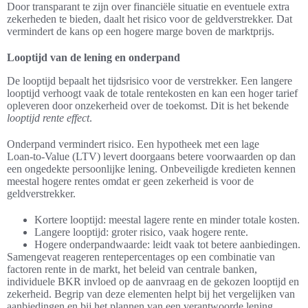
Door transparant te zijn over financiële situatie en eventuele extra
zekerheden te bieden, daalt het risico voor de geldverstrekker. Dat
vermindert de kans op een hogere marge boven de marktprijs.
Looptijd van de lening en onderpand
De looptijd bepaalt het tijdsrisico voor de verstrekker. Een langere
looptijd verhoogt vaak de totale rentekosten en kan een hoger tarief
opleveren door onzekerheid over de toekomst. Dit is het bekende
looptijd rente effect
.
Onderpand vermindert risico. Een hypotheek met een lage
Loan‑to‑Value (LTV) levert doorgaans betere voorwaarden op dan
een ongedekte persoonlijke lening. Onbeveiligde kredieten kennen
meestal hogere rentes omdat er geen zekerheid is voor de
geldverstrekker.
Kortere looptijd: meestal lagere rente en minder totale kosten.
Langere looptijd: groter risico, vaak hogere rente.
Hogere onderpandwaarde: leidt vaak tot betere aanbiedingen.
Samengevat reageren rentepercentages op een combinatie van
factoren rente in de markt, het beleid van centrale banken,
individuele BKR invloed op de aanvraag en de gekozen looptijd en
zekerheid. Begrip van deze elementen helpt bij het vergelijken van
aanbiedingen en bij het plannen van een verantwoorde lening.