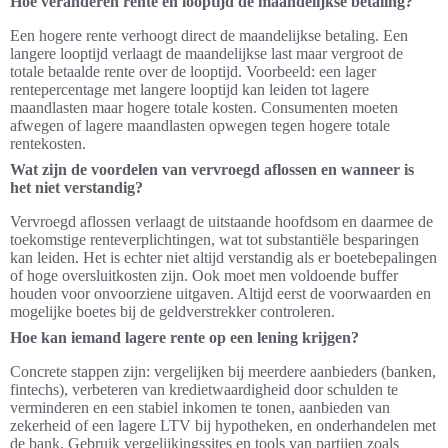
Hoe veranderen rente en looptijd de maandelijkse betaling?
Een hogere rente verhoogt direct de maandelijkse betaling. Een
langere looptijd verlaagt de maandelijkse last maar vergroot de
totale betaalde rente over de looptijd. Voorbeeld: een lager
rentepercentage met langere looptijd kan leiden tot lagere
maandlasten maar hogere totale kosten. Consumenten moeten
afwegen of lagere maandlasten opwegen tegen hogere totale
rentekosten.
Wat zijn de voordelen van vervroegd aflossen en wanneer is
het niet verstandig?
Vervroegd aflossen verlaagt de uitstaande hoofdsom en daarmee de
toekomstige renteverplichtingen, wat tot substantiële besparingen
kan leiden. Het is echter niet altijd verstandig als er boetebepalingen
of hoge oversluitkosten zijn. Ook moet men voldoende buffer
houden voor onvoorziene uitgaven. Altijd eerst de voorwaarden en
mogelijke boetes bij de geldverstrekker controleren.
Hoe kan iemand lagere rente op een lening krijgen?
Concrete stappen zijn: vergelijken bij meerdere aanbieders (banken,
fintechs), verbeteren van kredietwaardigheid door schulden te
verminderen en een stabiel inkomen te tonen, aanbieden van
zekerheid of een lagere LTV bij hypotheken, en onderhandelen met
de bank. Gebruik vergelijkingssites en tools van partijen zoals