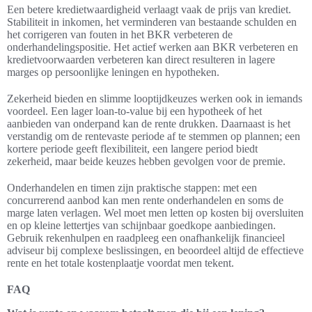
Een betere kredietwaardigheid verlaagt vaak de prijs van krediet.
Stabiliteit in inkomen, het verminderen van bestaande schulden en
het corrigeren van fouten in het BKR verbeteren de
onderhandelingspositie. Het actief werken aan BKR verbeteren en
kredietvoorwaarden verbeteren kan direct resulteren in lagere
marges op persoonlijke leningen en hypotheken.
Zekerheid bieden en slimme looptijdkeuzes werken ook in iemands
voordeel. Een lager loan-to-value bij een hypotheek of het
aanbieden van onderpand kan de rente drukken. Daarnaast is het
verstandig om de rentevaste periode af te stemmen op plannen; een
kortere periode geeft flexibiliteit, een langere period biedt
zekerheid, maar beide keuzes hebben gevolgen voor de premie.
Onderhandelen en timen zijn praktische stappen: met een
concurrerend aanbod kan men rente onderhandelen en soms de
marge laten verlagen. Wel moet men letten op kosten bij oversluiten
en op kleine lettertjes van schijnbaar goedkope aanbiedingen.
Gebruik rekenhulpen en raadpleeg een onafhankelijk financieel
adviseur bij complexe beslissingen, en beoordeel altijd de effectieve
rente en het totale kostenplaatje voordat men tekent.
FAQ