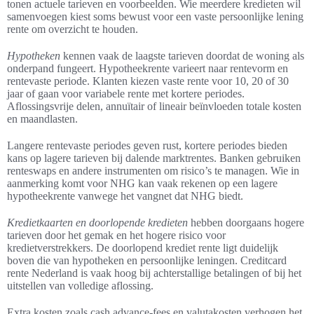
tonen actuele tarieven en voorbeelden. Wie meerdere kredieten wil
samenvoegen kiest soms bewust voor een vaste persoonlijke lening
rente om overzicht te houden.
Hypotheken
kennen vaak de laagste tarieven doordat de woning als
onderpand fungeert. Hypotheekrente varieert naar rentevorm en
rentevaste periode. Klanten kiezen vaste rente voor 10, 20 of 30
jaar of gaan voor variabele rente met kortere periodes.
Aflossingsvrije delen, annuïtair of lineair beïnvloeden totale kosten
en maandlasten.
Langere rentevaste periodes geven rust, kortere periodes bieden
kans op lagere tarieven bij dalende marktrentes. Banken gebruiken
renteswaps en andere instrumenten om risico’s te managen. Wie in
aanmerking komt voor NHG kan vaak rekenen op een lagere
hypotheekrente vanwege het vangnet dat NHG biedt.
Kredietkaarten en doorlopende kredieten
hebben doorgaans hogere
tarieven door het gemak en het hogere risico voor
kredietverstrekkers. De doorlopend krediet rente ligt duidelijk
boven die van hypotheken en persoonlijke leningen. Creditcard
rente Nederland is vaak hoog bij achterstallige betalingen of bij het
uitstellen van volledige aflossing.
Extra kosten zoals cash advance-fees en valutakosten verhogen het