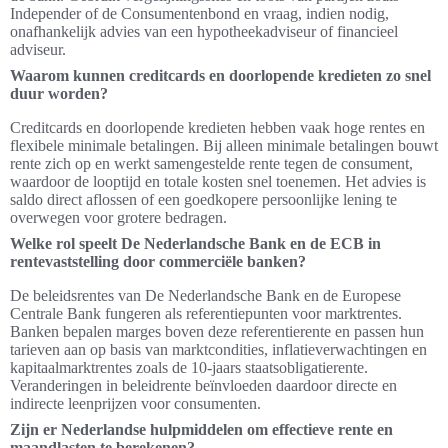
Independer of de Consumentenbond en vraag, indien nodig,
onafhankelijk advies van een hypotheekadviseur of financieel
adviseur.
Waarom kunnen creditcards en doorlopende kredieten zo snel
duur worden?
Creditcards en doorlopende kredieten hebben vaak hoge rentes en
flexibele minimale betalingen. Bij alleen minimale betalingen bouwt
rente zich op en werkt samengestelde rente tegen de consument,
waardoor de looptijd en totale kosten snel toenemen. Het advies is
saldo direct aflossen of een goedkopere persoonlijke lening te
overwegen voor grotere bedragen.
Welke rol speelt De Nederlandsche Bank en de ECB in
rentevaststelling door commerciële banken?
De beleidsrentes van De Nederlandsche Bank en de Europese
Centrale Bank fungeren als referentiepunten voor marktrentes.
Banken bepalen marges boven deze referentierente en passen hun
tarieven aan op basis van marktcondities, inflatieverwachtingen en
kapitaalmarktrentes zoals de 10‑jaars staatsobligatierente.
Veranderingen in beleidrente beïnvloeden daardoor directe en
indirecte leenprijzen voor consumenten.
Zijn er Nederlandse hulpmiddelen om effectieve rente en
maandlasten te berekenen?