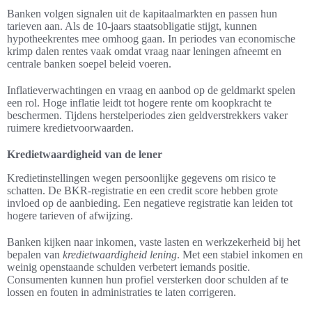
Banken volgen signalen uit de kapitaalmarkten en passen hun
tarieven aan. Als de 10‑jaars staatsobligatie stijgt, kunnen
hypotheekrentes mee omhoog gaan. In periodes van economische
krimp dalen rentes vaak omdat vraag naar leningen afneemt en
centrale banken soepel beleid voeren.
Inflatieverwachtingen en vraag en aanbod op de geldmarkt spelen
een rol. Hoge inflatie leidt tot hogere rente om koopkracht te
beschermen. Tijdens herstelperiodes zien geldverstrekkers vaker
ruimere kredietvoorwaarden.
Kredietwaardigheid van de lener
Kredietinstellingen wegen persoonlijke gegevens om risico te
schatten. De BKR-registratie en een credit score hebben grote
invloed op de aanbieding. Een negatieve registratie kan leiden tot
hogere tarieven of afwijzing.
Banken kijken naar inkomen, vaste lasten en werkzekerheid bij het
bepalen van
kredietwaardigheid lening
. Met een stabiel inkomen en
weinig openstaande schulden verbetert iemands positie.
Consumenten kunnen hun profiel versterken door schulden af te
lossen en fouten in administraties te laten corrigeren.