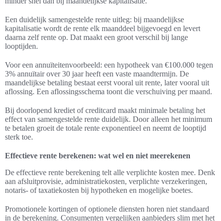
minder snel dan bij maandelijkse kapitalisatie.
Een duidelijk samengestelde rente uitleg: bij maandelijkse
kapitalisatie wordt de rente elk maanddeel bijgevoegd en levert
daarna zelf rente op. Dat maakt een groot verschil bij lange
looptijden.
Voor een annuïteitenvoorbeeld: een hypotheek van €100.000 tegen
3% annuïtair over 30 jaar heeft een vaste maandtermijn. De
maandelijkse betaling bestaat eerst vooral uit rente, later vooral uit
aflossing. Een aflossingsschema toont die verschuiving per maand.
Bij doorlopend krediet of creditcard maakt minimale betaling het
effect van samengestelde rente duidelijk. Door alleen het minimum
te betalen groeit de totale rente exponentieel en neemt de looptijd
sterk toe.
Effectieve rente berekenen: wat wel en niet meerekenen
De effectieve rente berekening telt alle verplichte kosten mee. Denk
aan afsluitprovisie, administratiekosten, verplichte verzekeringen,
notaris- of taxatiekosten bij hypotheken en mogelijke boetes.
Promotionele kortingen of optionele diensten horen niet standaard
in de berekening. Consumenten vergelijken aanbieders slim met het