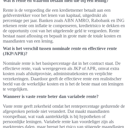
Wat is rente en waarom betaalt men die bij een lening?
Rente is de vergoeding die een kredietnemer betaalt aan een
geldverstrekker voor het lenen van kapitaal, uitgedrukt als
percentage per jaar. Banken zoals ABN AMRO, Rabobank en ING
rekenen rente om inflatie te compenseren, kredietrisico te dekken en
de opportunity cost van het uitgeleende geld te vergoeden. Rente
bestaat naast aflossing en bepaalt in grote mate de totale kosten en
maandlasten van een lening.
Wat is het verschil tussen nominale rente en effectieve rente
(JKP/APR)?
Nominale rente is het basispercentage dat in het contract staat. De
effectieve rente, vaak weergegeven als JKP of APR, omvat extra
kosten zoals afsluitprovisie, administratiekosten en verplichte
verzekeringen. Daardoor geeft de effectieve rente een realistischer
beeld van de werkelijke kosten en is het de beste maat om leningen
te vergelijken.
Wanneer is vaste rente beter dan variabele rente?
Vaste rente geeft zekerheid omdat het rentepercentage gedurende de
afgesproken periode niet verandert. Dat maakt maandlasten
voorspelbaar, wat vaak aantrekkelijk is bij hypotheken of
persoonlijke leningen. Variabele rente kan voordeliger zijn als
marktrentes dalen, maar brengt het risico van stijgende maandlasten