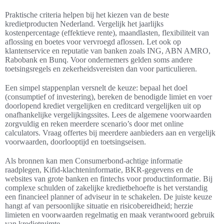
Praktische criteria helpen bij het kiezen van de beste
kredietproducten Nederland. Vergelijk het jaarlijks
kostenpercentage (effektieve rente), maandlasten, flexibiliteit van
aflossing en boetes voor vervroegd aflossen. Let ook op
klantenservice en reputatie van banken zoals ING, ABN AMRO,
Rabobank en Bunq. Voor ondernemers gelden soms andere
toetsingsregels en zekerheidsvereisten dan voor particulieren.
Een simpel stappenplan versnelt de keuze: bepaal het doel
(consumptief of investering), bereken de benodigde limiet en voer
doorlopend krediet vergelijken en creditcard vergelijken uit op
onafhankelijke vergelijkingssites. Lees de algemene voorwaarden
zorgvuldig en reken meerdere scenario’s door met online
calculators. Vraag offertes bij meerdere aanbieders aan en vergelijk
voorwaarden, doorlooptijd en toetsingseisen.
Als bronnen kan men Consumerbond-achtige informatie
raadplegen, Kifid-klachteninformatie, BKR-gegevens en de
websites van grote banken en fintechs voor productinformatie. Bij
complexe schulden of zakelijke kredietbehoefte is het verstandig
een financieel planner of adviseur in te schakelen. De juiste keuze
hangt af van persoonlijke situatie en risicobereidheid; herzie
limieten en voorwaarden regelmatig en maak verantwoord gebruik
van kredietruimte.