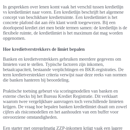
In gesprekken over lenen komt vaak het verschil tussen kredietlijn
vs kredietlimiet naar voren. Een kredietlijn beschrijft het algemene
concept van beschikbare kredietruimte. Een kredietlimiet is het
concrete plafond dat aan één klant wordt toegewezen. Bij een
doorlopend krediet ziet men beide termen samen: de kredietlijn is de
flexibele ruimte, de kredietlimiet is het maximum dat mag worden
opgenomen.
Hoe kredietverstrekkers de limiet bepalen
Banken en kredietverstrekkers gebruiken meerdere gegevens om
limieten vast te stellen. Typische factoren zijn inkomen,
betaalcapaciteit, bestaande verplichtingen en BKR-registraties. De
term kredietverstrekker criteria verwijst naar deze reeks van normen
die banken hanteren bij beoordeling.
Praktische toetsing gebeurt via scoringmodellen van banken en
externe checks bij het Bureau Krediet Registratie. Dit verklaart
waarom twee vergelijkbare aanvragers toch verschillende limieten
krijgen. De vraag hoe bepalen banken kredietlimiet draait om zowel
cijfers als risicomodellen en het aanhouden van een buffer voor
onvoorziene omstandigheden.
Een starter met onregelmatig ZZP-inkomen krijgt vaak een lagere