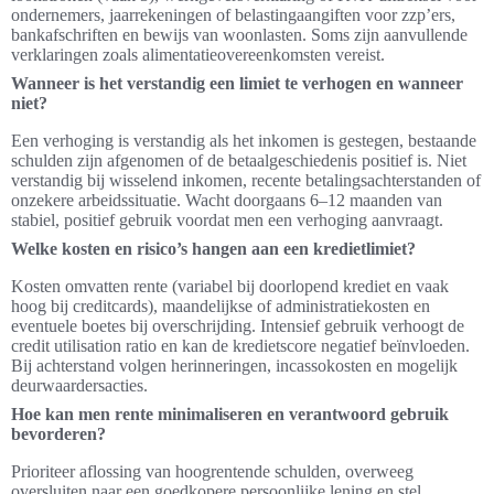
ondernemers, jaarrekeningen of belastingaangiften voor zzp’ers,
bankafschriften en bewijs van woonlasten. Soms zijn aanvullende
verklaringen zoals alimentatieovereenkomsten vereist.
Wanneer is het verstandig een limiet te verhogen en wanneer
niet?
Een verhoging is verstandig als het inkomen is gestegen, bestaande
schulden zijn afgenomen of de betaalgeschiedenis positief is. Niet
verstandig bij wisselend inkomen, recente betalingsachterstanden of
onzekere arbeidssituatie. Wacht doorgaans 6–12 maanden van
stabiel, positief gebruik voordat men een verhoging aanvraagt.
Welke kosten en risico’s hangen aan een kredietlimiet?
Kosten omvatten rente (variabel bij doorlopend krediet en vaak
hoog bij creditcards), maandelijkse of administratiekosten en
eventuele boetes bij overschrijding. Intensief gebruik verhoogt de
credit utilisation ratio en kan de kredietscore negatief beïnvloeden.
Bij achterstand volgen herinneringen, incassokosten en mogelijk
deurwaardersacties.
Hoe kan men rente minimaliseren en verantwoord gebruik
bevorderen?
Prioriteer aflossing van hoogrentende schulden, overweeg
oversluiten naar een goedkopere persoonlijke lening en stel