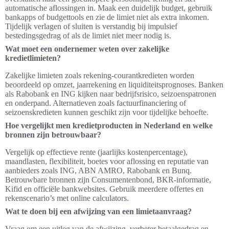
automatische aflossingen in. Maak een duidelijk budget, gebruik
bankapps of budgettools en zie de limiet niet als extra inkomen.
Tijdelijk verlagen of sluiten is verstandig bij impulsief
bestedingsgedrag of als de limiet niet meer nodig is.
Wat moet een ondernemer weten over zakelijke
kredietlimieten?
Zakelijke limieten zoals rekening-courantkredieten worden
beoordeeld op omzet, jaarrekening en liquiditeitsprognoses. Banken
als Rabobank en ING kijken naar bedrijfsrisico, seizoenspatronen
en onderpand. Alternatieven zoals factuurfinanciering of
seizoenskredieten kunnen geschikt zijn voor tijdelijke behoefte.
Hoe vergelijkt men kredietproducten in Nederland en welke
bronnen zijn betrouwbaar?
Vergelijk op effectieve rente (jaarlijks kostenpercentage),
maandlasten, flexibiliteit, boetes voor aflossing en reputatie van
aanbieders zoals ING, ABN AMRO, Rabobank en Bunq.
Betrouwbare bronnen zijn Consumentenbond, BKR-informatie,
Kifid en officiële bankwebsites. Gebruik meerdere offertes en
rekenscenario’s met online calculators.
Wat te doen bij een afwijzing van een limietaanvraag?
Vraag om een uitleg van de afwijzing, verbeter betaalgedrag en