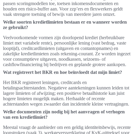
passen scoringmodellen toe, toetsen inkomensdocumenten en
houden een risico-buffer aan. Voor zzp’ers en flexwerkers geldt
vaak strengere toetsing of bewijs van meerdere jaren omzet.
Welke soorten kredietlimieten bestaan er en wanneer worden
ze gebruikt?
Veelvoorkomende vormen zijn doorlopend krediet (herbruikbare
limiet met variabele rente), persoonlijke lening (vast bedrag, vaste
looptijd), creditcardlimieten (uitgaven en contantopnames) en
zakelijke kredietlimieten zoals rekening-courant. Ze worden ingezet
voor consumptieve uitgaven, noodkassen, seizoens- of
cashflowfinanciering bij bedrijven en geplande grotere aankopen.
Wat registreert het BKR en hoe beïnvloedt dat mijn limiet?
Het BKR registreert leningen, creditcards en
betalingsachterstanden. Negatieve aantekeningen kunnen leiden tot
lagere limieten of afwijzing; een positieve betaalhistorie kan juist
hogere limieten mogelijk maken. Herhaalde of recente
achterstanden wegen zwaarder dan incidentele kleine vertragingen.
Welke documenten zijn nodig bij het aanvragen of verhogen
van een kredietlimiet?
Meestal vraagt de aanbieder om een geldig identiteitsbewijs, recente
loonstroken (vaak 3), werkgeversverklaring of KvK-uittreksel voor