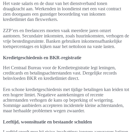
Het vaste salaris en de duur van het dienstverband tonen
draagkracht aan. Werkenden in loondienst met een vast contract
zien doorgaans een gunstiger beoordeling van inkomen
kredietlimiet dan flexwerkers.
ZZP’ers en freelancers moeten vaak meerdere jaren omzet
aantonen. Secundaire inkomsten, zoals huurinkomsten, verhogen de
vrije bestedingsruimte. Banken gebruiken inkomensafhankelijke
toetspercentages en kijken naar het nettoloon na vaste lasten.
Kredietgeschiedenis en BKR-registratie
Het Centraal Bureau voor de Kredietregistratie legt leningen,
creditcards en betalingsachterstanden vast. Dergelijke records
beïnvloeden BKR en kredietlimiet direct.
Een schone kredietgeschiedenis met tijdige betalingen kan leiden tot
een hogere limiet. Negatieve aantekeningen of recente
achterstanden verhogen de kans op beperking of weigering.
Sommige aanbieders accepteren incidentele kleine achterstanden,
maar herhaalde problemen wegen zwaarder.
Leeftijd, woonsituatie en bestaande schulden
Leeftijd speelt mee bij risico-inschatting; jongere aanvragers krijgen