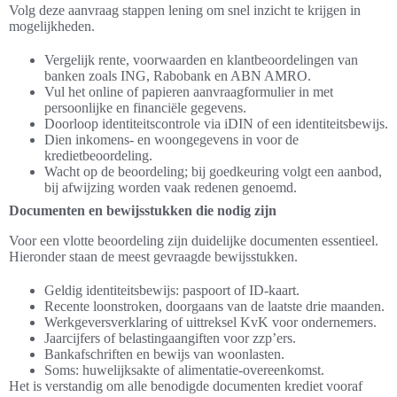
Volg deze aanvraag stappen lening om snel inzicht te krijgen in
mogelijkheden.
Vergelijk rente, voorwaarden en klantbeoordelingen van
banken zoals ING, Rabobank en ABN AMRO.
Vul het online of papieren aanvraagformulier in met
persoonlijke en financiële gegevens.
Doorloop identiteitscontrole via iDIN of een identiteitsbewijs.
Dien inkomens- en woongegevens in voor de
kredietbeoordeling.
Wacht op de beoordeling; bij goedkeuring volgt een aanbod,
bij afwijzing worden vaak redenen genoemd.
Documenten en bewijsstukken die nodig zijn
Voor een vlotte beoordeling zijn duidelijke documenten essentieel.
Hieronder staan de meest gevraagde bewijsstukken.
Geldig identiteitsbewijs: paspoort of ID-kaart.
Recente loonstroken, doorgaans van de laatste drie maanden.
Werkgeversverklaring of uittreksel KvK voor ondernemers.
Jaarcijfers of belastingaangiften voor zzp’ers.
Bankafschriften en bewijs van woonlasten.
Soms: huwelijksakte of alimentatie-overeenkomst.
Het is verstandig om alle benodigde documenten krediet vooraf