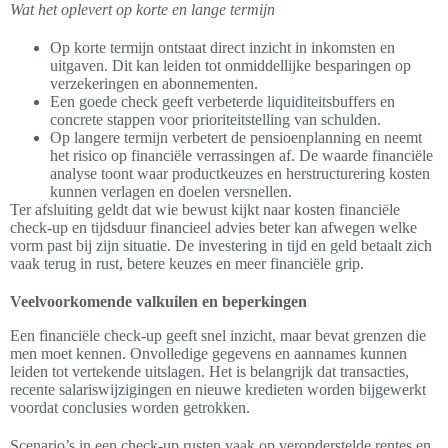
Wat het oplevert op korte en lange termijn
Op korte termijn ontstaat direct inzicht in inkomsten en
uitgaven. Dit kan leiden tot onmiddellijke besparingen op
verzekeringen en abonnementen.
Een goede check geeft verbeterde liquiditeitsbuffers en
concrete stappen voor prioriteitstelling van schulden.
Op langere termijn verbetert de pensioenplanning en neemt
het risico op financiële verrassingen af. De waarde financiële
analyse toont waar productkeuzes en herstructurering kosten
kunnen verlagen en doelen versnellen.
Ter afsluiting geldt dat wie bewust kijkt naar kosten financiële
check-up en tijdsduur financieel advies beter kan afwegen welke
vorm past bij zijn situatie. De investering in tijd en geld betaalt zich
vaak terug in rust, betere keuzes en meer financiële grip.
Veelvoorkomende valkuilen en beperkingen
Een financiële check-up geeft snel inzicht, maar bevat grenzen die
men moet kennen. Onvolledige gegevens en aannames kunnen
leiden tot vertekende uitslagen. Het is belangrijk dat transacties,
recente salariswijzigingen en nieuwe kredieten worden bijgewerkt
voordat conclusies worden getrokken.
Scenario’s in een check-up rusten vaak op veronderstelde rentes en