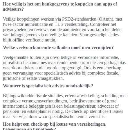
Hoe veilig is het om bankgegevens te koppelen aan apps of
adviseurs?
Veilige koppelingen werken via PSD2-standaarden (OAuth), met
twee-factor-authenticatie en TLS-versleuteling. Controleer het
privacybeleid en reviews van de aanbieder en voorkom het delen
van inloggegevens via onveilige kanalen. Voor gevoelige acties
blijft offline verificatie nuttig.
Welke veelvoorkomende valkuilen moet men vermijden?
Veelgemaakte fouten zijn onvolledige of verouderde informatie,
onrealistische aannames over rendementen of rentes en gedragsbias
waardoor adviezen niet worden opgevolgd. Ook is een check-up
geen vervanging voor specialistisch advies bij complexe fiscale,
juridische of estate-vraagstukken.
Wanneer is specialistisch advies noodzakelijk?
Bij ingewikkelde fiscale situaties, erfenisafwikkeling, scheiding met
complexe vermogensverhoudingen, bedrijfsovername of grote
internationale beleggingen is een belastingadviseur, advocaat of
pensioen- en estateplanner nodig. De check-up identificeert issues
maar verwijst door waar specialistische kennis vereist is.
Hoe helpt een check-up bij keuze van verzekeringen,
beleggingen en hypotheek?