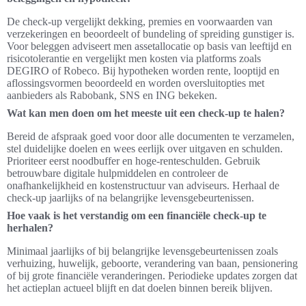
De check-up vergelijkt dekking, premies en voorwaarden van
verzekeringen en beoordeelt of bundeling of spreiding gunstiger is.
Voor beleggen adviseert men assetallocatie op basis van leeftijd en
risicotolerantie en vergelijkt men kosten via platforms zoals
DEGIRO of Robeco. Bij hypotheken worden rente, looptijd en
aflossingsvormen beoordeeld en worden oversluitopties met
aanbieders als Rabobank, SNS en ING bekeken.
Wat kan men doen om het meeste uit een check-up te halen?
Bereid de afspraak goed voor door alle documenten te verzamelen,
stel duidelijke doelen en wees eerlijk over uitgaven en schulden.
Prioriteer eerst noodbuffer en hoge-renteschulden. Gebruik
betrouwbare digitale hulpmiddelen en controleer de
onafhankelijkheid en kostenstructuur van adviseurs. Herhaal de
check-up jaarlijks of na belangrijke levensgebeurtenissen.
Hoe vaak is het verstandig om een financiële check-up te
herhalen?
Minimaal jaarlijks of bij belangrijke levensgebeurtenissen zoals
verhuizing, huwelijk, geboorte, verandering van baan, pensionering
of bij grote financiële veranderingen. Periodieke updates zorgen dat
het actieplan actueel blijft en dat doelen binnen bereik blijven.