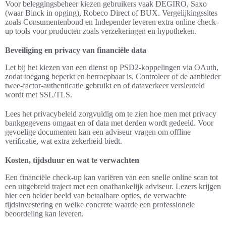
Voor beleggingsbeheer kiezen gebruikers vaak DEGIRO, Saxo
(waar Binck in opging), Robeco Direct of BUX. Vergelijkingssites
zoals Consumentenbond en Independer leveren extra online check-
up tools voor producten zoals verzekeringen en hypotheken.
Beveiliging en privacy van financiële data
Let bij het kiezen van een dienst op PSD2-koppelingen via OAuth,
zodat toegang beperkt en herroepbaar is. Controleer of de aanbieder
twee-factor-authenticatie gebruikt en of dataverkeer versleuteld
wordt met SSL/TLS.
Lees het privacybeleid zorgvuldig om te zien hoe men met privacy
bankgegevens omgaat en of data met derden wordt gedeeld. Voor
gevoelige documenten kan een adviseur vragen om offline
verificatie, wat extra zekerheid biedt.
Kosten, tijdsduur en wat te verwachten
Een financiële check-up kan variëren van een snelle online scan tot
een uitgebreid traject met een onafhankelijk adviseur. Lezers krijgen
hier een helder beeld van betaalbare opties, de verwachte
tijdsinvestering en welke concrete waarde een professionele
beoordeling kan leveren.