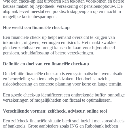
Wie een check-up laat uitvoeren kan tekorten voorkomen en betere
keuzes maken bij hypotheek, verzekering of pensioenopbouw. De
afspraak levert meestal een praktisch stappenplan op en inzicht in
mogelijke kostenbesparingen.
Hoe werkt een financiële check-up
Een financiële check-up helpt iemand overzicht te krijgen van
inkomsten, uitgaven, vermogen en risico’s. Het maakt zwakke
plekken zichtbaar en brengt kansen in kaart voor bijvoorbeeld
pensioen, schuldaflossing of betere verzekeringen.
Definitie en doel van een financiële check-up
De definitie financiële check-up is een systematische inventarisatie
en beoordeling van iemands geldzaken. Het doel is inzicht,
risicobeheersing en concrete planning voor korte en lange termijn.
Een goede check-up identificeert een ontbrekende buffer, onnodige
verzekeringen of mogelijkheden om fiscaal te optimaliseren.
Verschillende vormen: zelfcheck, adviseur, online tool
Een zelfcheck financiële situatie biedt snel inzicht met spreadsheets
of banktools. Grote aanbieders zoals ING en Rabobank hebben