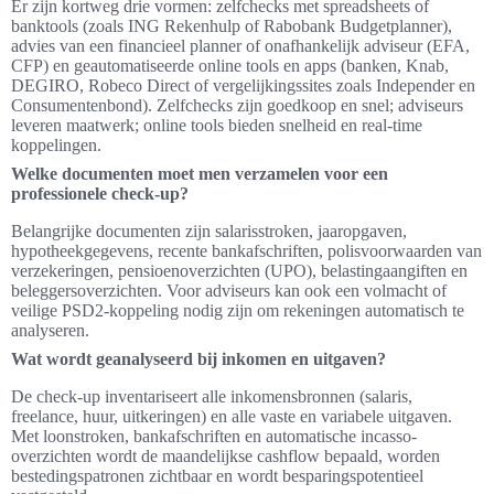
Er zijn kortweg drie vormen: zelfchecks met spreadsheets of
banktools (zoals ING Rekenhulp of Rabobank Budgetplanner),
advies van een financieel planner of onafhankelijk adviseur (EFA,
CFP) en geautomatiseerde online tools en apps (banken, Knab,
DEGIRO, Robeco Direct of vergelijkingssites zoals Independer en
Consumentenbond). Zelfchecks zijn goedkoop en snel; adviseurs
leveren maatwerk; online tools bieden snelheid en real-time
koppelingen.
Welke documenten moet men verzamelen voor een
professionele check-up?
Belangrijke documenten zijn salarisstroken, jaaropgaven,
hypotheekgegevens, recente bankafschriften, polisvoorwaarden van
verzekeringen, pensioenoverzichten (UPO), belastingaangiften en
beleggersoverzichten. Voor adviseurs kan ook een volmacht of
veilige PSD2-koppeling nodig zijn om rekeningen automatisch te
analyseren.
Wat wordt geanalyseerd bij inkomen en uitgaven?
De check-up inventariseert alle inkomensbronnen (salaris,
freelance, huur, uitkeringen) en alle vaste en variabele uitgaven.
Met loonstroken, bankafschriften en automatische incasso-
overzichten wordt de maandelijkse cashflow bepaald, worden
bestedingspatronen zichtbaar en wordt besparingspotentieel