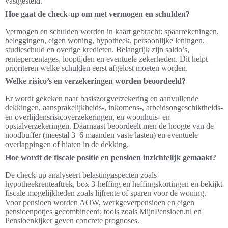
vastgesteld.
Hoe gaat de check-up om met vermogen en schulden?
Vermogen en schulden worden in kaart gebracht: spaarrekeningen,
beleggingen, eigen woning, hypotheek, persoonlijke leningen,
studieschuld en overige kredieten. Belangrijk zijn saldo’s,
rentepercentages, looptijden en eventuele zekerheden. Dit helpt
prioriteren welke schulden eerst afgelost moeten worden.
Welke risico’s en verzekeringen worden beoordeeld?
Er wordt gekeken naar basiszorgverzekering en aanvullende
dekkingen, aansprakelijkheids-, inkomens-, arbeidsongeschiktheids-
en overlijdensrisicoverzekeringen, en woonhuis- en
opstalverzekeringen. Daarnaast beoordeelt men de hoogte van de
noodbuffer (meestal 3–6 maanden vaste lasten) en eventuele
overlappingen of hiaten in de dekking.
Hoe wordt de fiscale positie en pensioen inzichtelijk gemaakt?
De check-up analyseert belastingaspecten zoals
hypotheekrenteaftrek, box 3-heffing en heffingskortingen en bekijkt
fiscale mogelijkheden zoals lijfrente of sparen voor de woning.
Voor pensioen worden AOW, werkgeverpensioen en eigen
pensioenpotjes gecombineerd; tools zoals MijnPensioen.nl en
Pensioenkijker geven concrete prognoses.