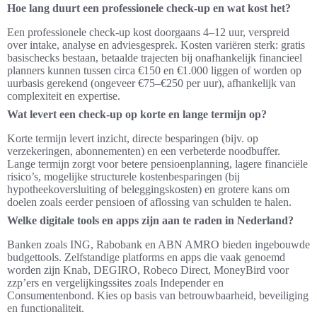
Hoe lang duurt een professionele check-up en wat kost het?
Een professionele check-up kost doorgaans 4–12 uur, verspreid
over intake, analyse en adviesgesprek. Kosten variëren sterk: gratis
basischecks bestaan, betaalde trajecten bij onafhankelijk financieel
planners kunnen tussen circa €150 en €1.000 liggen of worden op
uurbasis gerekend (ongeveer €75–€250 per uur), afhankelijk van
complexiteit en expertise.
Wat levert een check-up op korte en lange termijn op?
Korte termijn levert inzicht, directe besparingen (bijv. op
verzekeringen, abonnementen) en een verbeterde noodbuffer.
Lange termijn zorgt voor betere pensioenplanning, lagere financiële
risico’s, mogelijke structurele kostenbesparingen (bij
hypotheekoversluiting of beleggingskosten) en grotere kans om
doelen zoals eerder pensioen of aflossing van schulden te halen.
Welke digitale tools en apps zijn aan te raden in Nederland?
Banken zoals ING, Rabobank en ABN AMRO bieden ingebouwde
budgettools. Zelfstandige platforms en apps die vaak genoemd
worden zijn Knab, DEGIRO, Robeco Direct, MoneyBird voor
zzp’ers en vergelijkingssites zoals Independer en
Consumentenbond. Kies op basis van betrouwbaarheid, beveiliging
en functionaliteit.