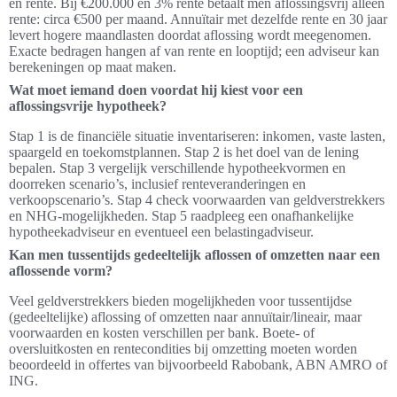
en rente. Bij €200.000 en 3% rente betaalt men aflossingsvrij alleen
rente: circa €500 per maand. Annuïtair met dezelfde rente en 30 jaar
levert hogere maandlasten doordat aflossing wordt meegenomen.
Exacte bedragen hangen af van rente en looptijd; een adviseur kan
berekeningen op maat maken.
Wat moet iemand doen voordat hij kiest voor een
aflossingsvrije hypotheek?
Stap 1 is de financiële situatie inventariseren: inkomen, vaste lasten,
spaargeld en toekomstplannen. Stap 2 is het doel van de lening
bepalen. Stap 3 vergelijk verschillende hypotheekvormen en
doorreken scenario’s, inclusief renteveranderingen en
verkoopscenario’s. Stap 4 check voorwaarden van geldverstrekkers
en NHG-mogelijkheden. Stap 5 raadpleeg een onafhankelijke
hypotheekadviseur en eventueel een belastingadviseur.
Kan men tussentijds gedeeltelijk aflossen of omzetten naar een
aflossende vorm?
Veel geldverstrekkers bieden mogelijkheden voor tussentijdse
(gedeeltelijke) aflossing of omzetten naar annuïtair/lineair, maar
voorwaarden en kosten verschillen per bank. Boete- of
oversluitkosten en rentecondities bij omzetting moeten worden
beoordeeld in offertes van bijvoorbeeld Rabobank, ABN AMRO of
ING.