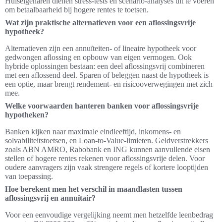
Huiseigenaren dienen stress-tests en scenario-analyses uit te voeren
om betaalbaarheid bij hogere rentes te toetsen.
Wat zijn praktische alternatieven voor een aflossingsvrije
hypotheek?
Alternatieven zijn een annuïteiten- of lineaire hypotheek voor
gedwongen aflossing en opbouw van eigen vermogen. Ook
hybride oplossingen bestaan: een deel aflossingsvrij combineren
met een aflossend deel. Sparen of beleggen naast de hypotheek is
een optie, maar brengt rendement- en risicooverwegingen met zich
mee.
Welke voorwaarden hanteren banken voor aflossingsvrije
hypotheken?
Banken kijken naar maximale eindleeftijd, inkomens- en
solvabiliteitstoetsen, en Loan-to-Value-limieten. Geldverstrekkers
zoals ABN AMRO, Rabobank en ING kunnen aanvullende eisen
stellen of hogere rentes rekenen voor aflossingsvrije delen. Voor
oudere aanvragers zijn vaak strengere regels of kortere looptijden
van toepassing.
Hoe berekent men het verschil in maandlasten tussen
aflossingsvrij en annuïtair?
Voor een eenvoudige vergelijking neemt men hetzelfde leenbedrag