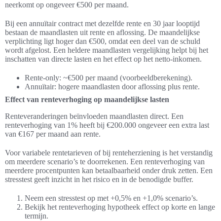
neerkomt op ongeveer €500 per maand.
Bij een annuïtair contract met dezelfde rente en 30 jaar looptijd
bestaan de maandlasten uit rente en aflossing. De maandelijkse
verplichting ligt hoger dan €500, omdat een deel van de schuld
wordt afgelost. Een heldere maandlasten vergelijking helpt bij het
inschatten van directe lasten en het effect op het netto-inkomen.
Rente-only: ~€500 per maand (voorbeeldberekening).
Annuïtair: hogere maandlasten door aflossing plus rente.
Effect van renteverhoging op maandelijkse lasten
Renteveranderingen beïnvloeden maandlasten direct. Een
renteverhoging van 1% heeft bij €200.000 ongeveer een extra last
van €167 per maand aan rente.
Voor variabele rentetarieven of bij renteherziening is het verstandig
om meerdere scenario’s te doorrekenen. Een renteverhoging van
meerdere procentpunten kan betaalbaarheid onder druk zetten. Een
stresstest geeft inzicht in het risico en in de benodigde buffer.
Neem een stresstest op met +0,5% en +1,0% scenario’s.
Bekijk het renteverhoging hypotheek effect op korte en lange
termijn.