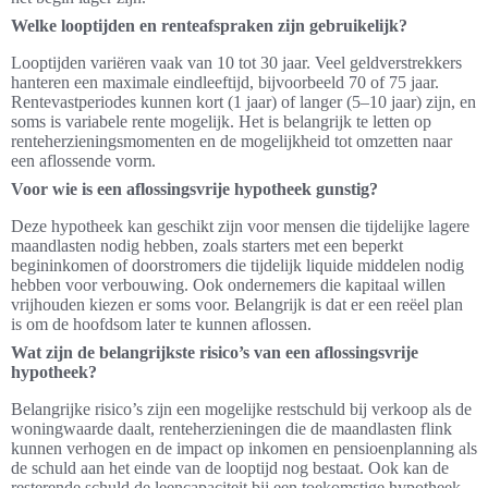
Welke looptijden en renteafspraken zijn gebruikelijk?
Looptijden variëren vaak van 10 tot 30 jaar. Veel geldverstrekkers
hanteren een maximale eindleeftijd, bijvoorbeeld 70 of 75 jaar.
Rentevastperiodes kunnen kort (1 jaar) of langer (5–10 jaar) zijn, en
soms is variabele rente mogelijk. Het is belangrijk te letten op
renteherzieningsmomenten en de mogelijkheid tot omzetten naar
een aflossende vorm.
Voor wie is een aflossingsvrije hypotheek gunstig?
Deze hypotheek kan geschikt zijn voor mensen die tijdelijke lagere
maandlasten nodig hebben, zoals starters met een beperkt
begininkomen of doorstromers die tijdelijk liquide middelen nodig
hebben voor verbouwing. Ook ondernemers die kapitaal willen
vrijhouden kiezen er soms voor. Belangrijk is dat er een reëel plan
is om de hoofdsom later te kunnen aflossen.
Wat zijn de belangrijkste risico’s van een aflossingsvrije
hypotheek?
Belangrijke risico’s zijn een mogelijke restschuld bij verkoop als de
woningwaarde daalt, renteherzieningen die de maandlasten flink
kunnen verhogen en de impact op inkomen en pensioenplanning als
de schuld aan het einde van de looptijd nog bestaat. Ook kan de
resterende schuld de leencapaciteit bij een toekomstige hypotheek