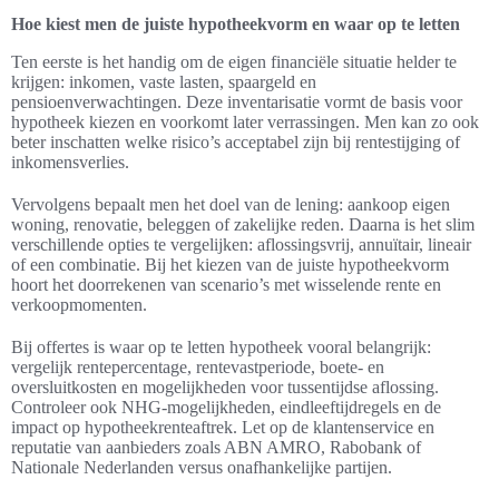
Hoe kiest men de juiste hypotheekvorm en waar op te letten
Ten eerste is het handig om de eigen financiële situatie helder te
krijgen: inkomen, vaste lasten, spaargeld en
pensioenverwachtingen. Deze inventarisatie vormt de basis voor
hypotheek kiezen en voorkomt later verrassingen. Men kan zo ook
beter inschatten welke risico’s acceptabel zijn bij rentestijging of
inkomensverlies.
Vervolgens bepaalt men het doel van de lening: aankoop eigen
woning, renovatie, beleggen of zakelijke reden. Daarna is het slim
verschillende opties te vergelijken: aflossingsvrij, annuïtair, lineair
of een combinatie. Bij het kiezen van de juiste hypotheekvorm
hoort het doorrekenen van scenario’s met wisselende rente en
verkoopmomenten.
Bij offertes is waar op te letten hypotheek vooral belangrijk:
vergelijk rentepercentage, rentevastperiode, boete- en
oversluitkosten en mogelijkheden voor tussentijdse aflossing.
Controleer ook NHG-mogelijkheden, eindleeftijdregels en de
impact op hypotheekrenteaftrek. Let op de klantenservice en
reputatie van aanbieders zoals ABN AMRO, Rabobank of
Nationale Nederlanden versus onafhankelijke partijen.