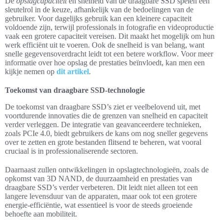
De
opslagcapaciteit
en snelheid van de draagbare SSD spelen een
sleutelrol in de keuze, afhankelijk van de bedoelingen van de
gebruiker. Voor dagelijks gebruik kan een kleinere capaciteit
voldoende zijn, terwijl professionals in fotografie en videoproductie
vaak een grotere capaciteit vereisen. Dit maakt het mogelijk om hun
werk efficiënt uit te voeren. Ook de snelheid is van belang, want
snelle gegevensoverdracht leidt tot een betere workflow. Voor meer
informatie over hoe opslag de prestaties beïnvloedt, kan men een
kijkje nemen op
dit artikel
.
Toekomst van draagbare SSD-technologie
De toekomst van draagbare SSD’s ziet er veelbelovend uit, met
voortdurende innovaties die de grenzen van snelheid en capaciteit
verder verleggen. De integratie van geavanceerdere technieken,
zoals PCIe 4.0, biedt gebruikers de kans om nog sneller gegevens
over te zetten en grote bestanden flitsend te beheren, wat vooral
cruciaal is in professionaliserende sectoren.
Daarnaast zullen ontwikkelingen in opslagtechnologieën, zoals de
opkomst van 3D NAND, de duurzaamheid en prestaties van
draagbare SSD’s verder verbeteren. Dit leidt niet alleen tot een
langere levensduur van de apparaten, maar ook tot een grotere
energie-efficiëntie, wat essentieel is voor de steeds groeiende
behoefte aan mobiliteit.