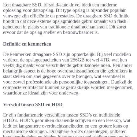
Een draagbare SSD, of solid-state drive, biedt een moderne
oplossing voor dataopslag. Dit type opslag is bijzonder populair
vanwege zijn efficiëntie en prestaties. De draagbare SSD definitie
houdt in dat deze externe opslagmiddels gebruikmaakt van flash-
geheugen in plaats van traditionele draaimechanismen. Dit zorgt
ervoor dat de opslag sneller en betrouwbaarder is.
Definitie en kenmerken
De kenmerken draagbare SSD zijn opmerkelijk. Bij veel modellen
variëren de opslagcapaciteiten van 256GB tot wel 4TB, wat hen
veelzijdig maakt voor verschillende gebruiksdoeleinden. Een ander
belangrijk aspect is de hoge overdrachtssnelheden die gebruikers in
staat stellen om snel gegevens over te brengen, wat essentieel is
voor zowel professionele als persoonlijke toepassingen. Dankzij de
compacte vormfactor kunnen ze gemakkelijk worden meegenomen,
waardoor ze ideaal zijn voor onderweg.
Verschil tussen SSD en HDD
Er zijn fundamentele verschillen tussen SSD’s en traditionele
HDD’s. HDD’s gebruiken draaiende schijven en een leeskop, wat
leidt tot langzamere overdrachtssnelheden en een grotere kans op
mechanische storingen. Draagbare SSD’s daarentegen, ontberen
bewegende delen en bieden hierdoor een veel snellere toegang tot