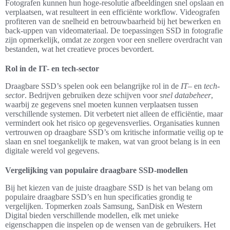
Fotografen kunnen hun hoge-resolutie afbeeldingen snel opslaan en
verplaatsen, wat resulteert in een efficiënte workflow. Videografen
profiteren van de snelheid en betrouwbaarheid bij het bewerken en
back-uppen van videomateriaal. De toepassingen SSD in fotografie
zijn opmerkelijk, omdat ze zorgen voor een snellere overdracht van
bestanden, wat het creatieve proces bevordert.
Rol in de IT- en tech-sector
Draagbare SSD’s spelen ook een belangrijke rol in de
IT
– en
tech-
sector
. Bedrijven gebruiken deze schijven voor
snel databeheer
,
waarbij ze gegevens snel moeten kunnen verplaatsen tussen
verschillende systemen. Dit verbetert niet alleen de efficiëntie, maar
vermindert ook het risico op gegevensverlies. Organisaties kunnen
vertrouwen op draagbare SSD’s om kritische informatie veilig op te
slaan en snel toegankelijk te maken, wat van groot belang is in een
digitale wereld vol gegevens.
Vergelijking van populaire draagbare SSD-modellen
Bij het kiezen van de juiste draagbare SSD is het van belang om
populaire draagbare SSD’s en hun specificaties grondig te
vergelijken. Topmerken zoals Samsung, SanDisk en Western
Digital bieden verschillende modellen, elk met unieke
eigenschappen die inspelen op de wensen van de gebruikers. Het