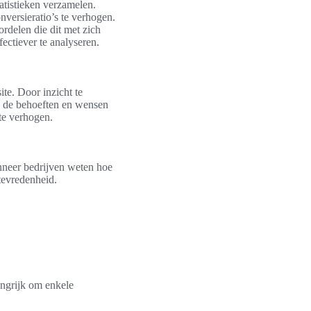
tatistieken verzamelen.
versieratio’s te verhogen.
rdelen die dit met zich
fectiever te analyseren.
te. Door inzicht te
p de behoeften en wensen
te verhogen.
nneer bedrijven weten hoe
tevredenheid.
angrijk om enkele