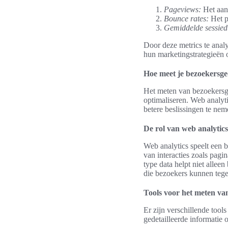
Pageviews:
Het aant
Bounce rates:
Het p
Gemiddelde sessied
Door deze metrics te anal
hun marketingstrategieën 
Hoe meet je bezoekersge
Het meten van bezoekersge
optimaliseren. Web analyti
betere beslissingen te nem
De rol van web analytics
Web analytics speelt een b
van interacties zoals pagi
type data helpt niet allee
die bezoekers kunnen te
Tools voor het meten va
Er zijn verschillende tool
gedetailleerde informatie 