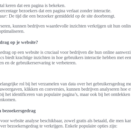
al keren dat een pagina is bekeken.
ercentage bezoekers dat een pagina verlaat zonder interactie.
uur:
De tijd die een bezoeker gemiddeld op de site doorbrengt.
yseren, kunnen bedrijven waardevolle inzichten verkrijgen uit hun onlin
optimaliseren.
drag op je website?
drag op een website is cruciaal voor bedrijven die hun online aanwezi
cs biedt krachtige inzichten in hoe gebruikers interactie hebben met ee
en en de gebruikerservaring te verbeteren.
elangrijke rol bij het verzamelen van data over het gebruikersgedrag m
naweergaven, klikken en conversies, kunnen bedrijven analyseren hoe eff
n bij het identificeren van populaire pagina’s, maar ook bij het ontdekke
genkomen.
n bezoekersgedrag
s voor website analyse beschikbaar, zowel gratis als betaald, die men k
over bezoekersgedrag te verkrijgen. Enkele populaire opties zijn: