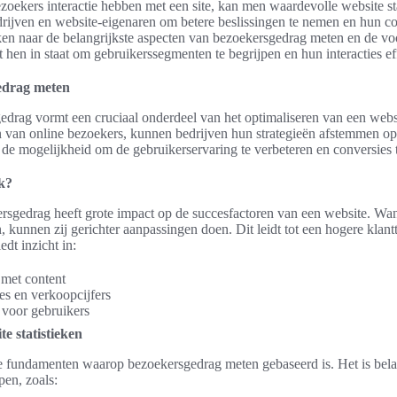
bezoekers interactie hebben met een site, kan men waardevolle website s
ijven en website-eigenaren om betere beslissingen te nemen en hun con
ken naar de belangrijkste aspecten van bezoekersgedrag meten en de voo
lt hen in staat om gebruikerssegmenten te begrijpen en hun interacties ef
gedrag meten
drag vormt een cruciaal onderdeel van het optimaliseren van een websi
n van online bezoekers, kunnen bedrijven hun strategieën afstemmen o
t de mogelijkheid om de gebruikerservaring te verbeteren en conversies 
k?
rsgedrag heeft grote impact op de succesfactoren van een website. Wa
 kunnen zij gerichter aanpassingen doen. Dit leidt tot een hogere klant
dt inzicht in:
 met content
s en verkoopcijfers
s voor gebruikers
te statistieken
 de fundamenten waarop bezoekersgedrag meten gebaseerd is. Het is bel
pen, zoals: