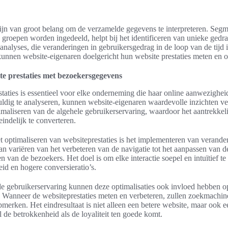
ijn van groot belang om de verzamelde gegevens te interpreteren. Seg
e groepen worden ingedeeld, helpt bij het identificeren van unieke ged
danalyses, die veranderingen in gebruikersgedrag in de loop van de tijd 
kunnen website-eigenaren doelgericht hun website prestaties meten en o
te prestaties met bezoekersgegevens
taties is essentieel voor elke onderneming die haar online aanwezighei
dig te analyseren, kunnen website-eigenaren waardevolle inzichten v
timaliseren van de algehele gebruikerservaring, waardoor het aantrekkel
eindelijk te converteren.
et optimaliseren van websiteprestaties is het implementeren van verande
an variëren van het verbeteren van de navigatie tot het aanpassen van 
 van de bezoekers. Het doel is om elke interactie soepel en intuïtief te
id en hogere conversieratio’s.
de gebruikerservaring kunnen deze optimalisaties ook invloed hebben o
 Wanneer de websiteprestaties meten en verbeteren, zullen zoekmachin
pmerken. Het eindresultaat is niet alleen een betere website, maar ook
de betrokkenheid als de loyaliteit ten goede komt.