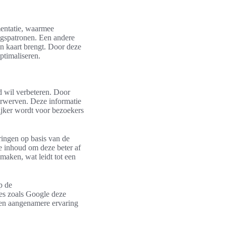
mentatie, waarmee
ragspatronen. Een andere
in kaart brengt. Door deze
ptimaliseren.
d wil verbeteren. Door
erwerven. Deze informatie
ijker wordt voor bezoekers
ringen op basis van de
de inhoud om deze beter af
 maken, wat leidt tot een
p de
es zoals Google deze
 een aangenamere ervaring