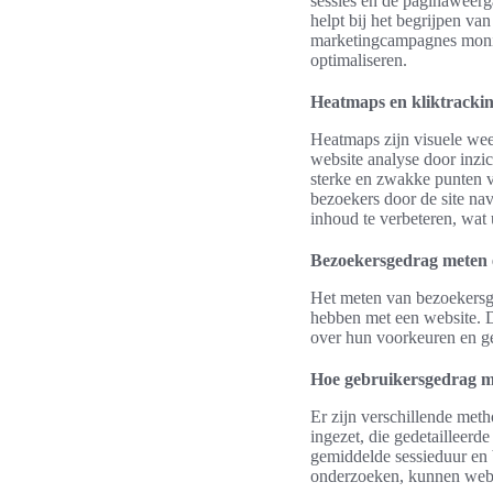
sessies en de paginaweerg
helpt bij het begrijpen va
marketingcampagnes monit
optimaliseren.
Heatmaps en kliktracki
Heatmaps zijn visuele wee
website analyse door inzi
sterke en zwakke punten va
bezoekers door de site n
inhoud te verbeteren, wat 
Bezoekersgedrag meten e
Het meten van bezoekersge
hebben met een website. D
over hun voorkeuren en g
Hoe gebruikersgedrag 
Er zijn verschillende met
ingezet, die gedetailleerd
gemiddelde sessieduur en b
onderzoeken, kunnen websi