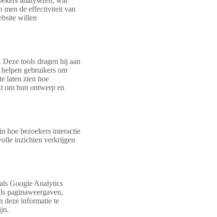
oekers analyseren, wat
n men de effectiviteit van
bsite willen
 Deze tools dragen bij aan
s helpen gebruikers om
te laten zien hoe
kt om hun ontwerp en
n hoe bezoekers interactie
lle inzichten verkrijgen
als Google Analytics
oals paginaweergaven,
n deze informatie te
jn.