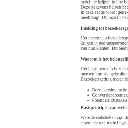
inzicht te krijgen in hoe 
Deze gegevens helpen bedr
In deze sectie wordt geke
meebrengt. Dit inzicht ste
Inleiding tot bezoekers
Het meten van bezoekersge
krijgen in gedragspatrone
van hun klanten. Dit bied
Waarom is het belangrij
Het begrijpen van bezoeke
mensen hun site gebruiken,
Bezoekersgedrag meten bie
Bezoekersinteractie
Conversiepercentage
Potentiële obstakel
Basisprincipes van websi
Website statistieken zijn
essentiële metrics te begrij