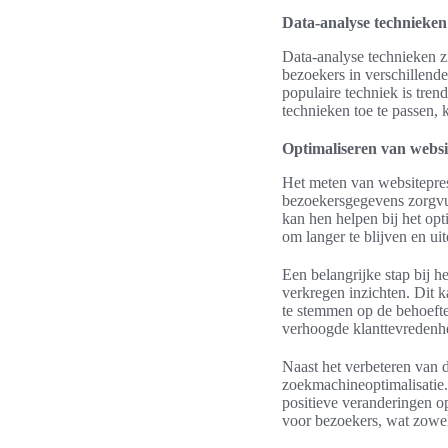
Data-analyse technieken
Data-analyse technieken z
bezoekers in verschillend
populaire techniek is tren
technieken toe te passen, 
Optimaliseren van websi
Het meten van websitepres
bezoekersgegevens zorgvul
kan hen helpen bij het op
om langer te blijven en uit
Een belangrijke stap bij h
verkregen inzichten. Dit k
te stemmen op de behoeften
verhoogde klanttevredenhe
Naast het verbeteren van 
zoekmachineoptimalisatie.
positieve veranderingen o
voor bezoekers, wat zowel 