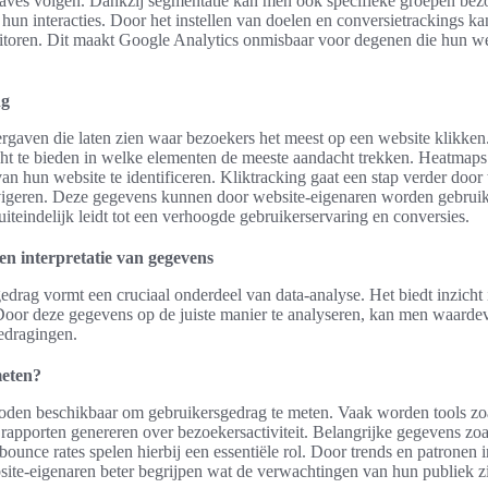
aves volgen. Dankzij segmentatie kan men ook specifieke groepen bez
n hun interacties. Door het instellen van doelen en conversietrackings ka
oren. Dit maakt Google Analytics onmisbaar voor degenen die hun we
ng
rgaven die laten zien waar bezoekers het meest op een website klikken.
cht te bieden in welke elementen de meeste aandacht trekken. Heatmap
n hun website te identificeren. Kliktracking gaat een stap verder door 
avigeren. Deze gegevens kunnen door website-eigenaren worden gebrui
uiteindelijk leidt tot een verhoogde gebruikerservaring en conversies.
n interpretatie van gegevens
drag vormt een cruciaal onderdeel van data-analyse. Het biedt inzicht i
oor deze gegevens op de juiste manier te analyseren, kan men waardevo
edragingen.
meten?
hoden beschikbaar om gebruikersgedrag te meten. Vaak worden tools zo
e rapporten genereren over bezoekersactiviteit. Belangrijke gegevens z
ounce rates spelen hierbij een essentiële rol. Door trends en patronen i
te-eigenaren beter begrijpen wat de verwachtingen van hun publiek zi