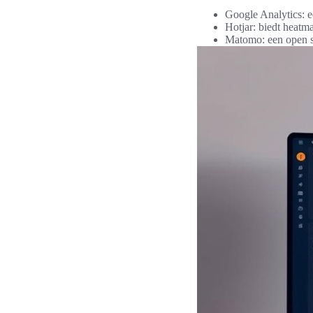
Google Analytics: ee
Hotjar: biedt heatm
Matomo: een open so