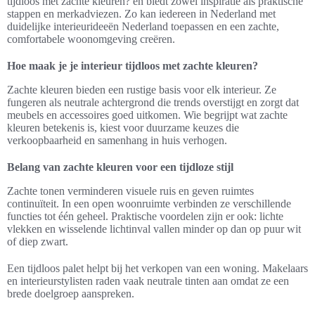
tijdloos met zachte kleuren? en biedt zowel inspiratie als praktische
stappen en merkadviezen. Zo kan iedereen in Nederland met
duidelijke interieurideeën Nederland toepassen en een zachte,
comfortabele woonomgeving creëren.
Hoe maak je je interieur tijdloos met zachte kleuren?
Zachte kleuren bieden een rustige basis voor elk interieur. Ze
fungeren als neutrale achtergrond die trends overstijgt en zorgt dat
meubels en accessoires goed uitkomen. Wie begrijpt wat zachte
kleuren betekenis is, kiest voor duurzame keuzes die
verkoopbaarheid en samenhang in huis verhogen.
Belang van zachte kleuren voor een tijdloze stijl
Zachte tonen verminderen visuele ruis en geven ruimtes
continuïteit. In een open woonruimte verbinden ze verschillende
functies tot één geheel. Praktische voordelen zijn er ook: lichte
vlekken en wisselende lichtinval vallen minder op dan op puur wit
of diep zwart.
Een tijdloos palet helpt bij het verkopen van een woning. Makelaars
en interieurstylisten raden vaak neutrale tinten aan omdat ze een
brede doelgroep aanspreken.