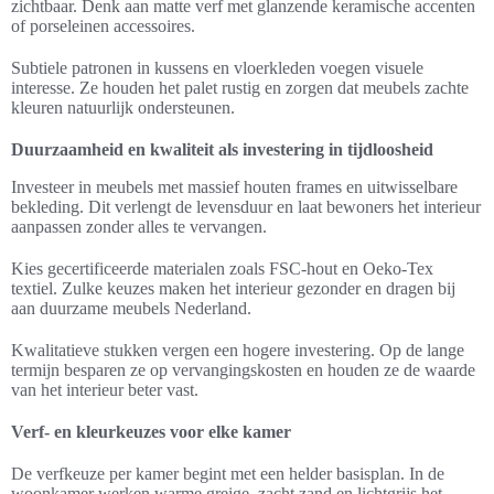
zichtbaar. Denk aan matte verf met glanzende keramische accenten
of porseleinen accessoires.
Subtiele patronen in kussens en vloerkleden voegen visuele
interesse. Ze houden het palet rustig en zorgen dat meubels zachte
kleuren natuurlijk ondersteunen.
Duurzaamheid en kwaliteit als investering in tijdloosheid
Investeer in meubels met massief houten frames en uitwisselbare
bekleding. Dit verlengt de levensduur en laat bewoners het interieur
aanpassen zonder alles te vervangen.
Kies gecertificeerde materialen zoals FSC-hout en Oeko-Tex
textiel. Zulke keuzes maken het interieur gezonder en dragen bij
aan duurzame meubels Nederland.
Kwalitatieve stukken vergen een hogere investering. Op de lange
termijn besparen ze op vervangingskosten en houden ze de waarde
van het interieur beter vast.
Verf- en kleurkeuzes voor elke kamer
De verfkeuze per kamer begint met een helder basisplan. In de
woonkamer werken warme greige, zacht zand en lichtgrijs het