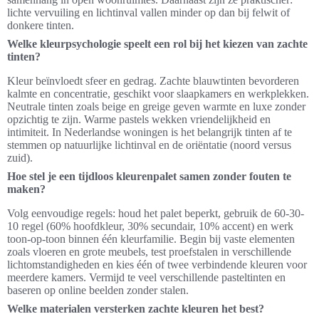
lichte vervuiling en lichtinval vallen minder op dan bij felwit of
donkere tinten.
Welke kleurpsychologie speelt een rol bij het kiezen van zachte
tinten?
Kleur beïnvloedt sfeer en gedrag. Zachte blauwtinten bevorderen
kalmte en concentratie, geschikt voor slaapkamers en werkplekken.
Neutrale tinten zoals beige en greige geven warmte en luxe zonder
opzichtig te zijn. Warme pastels wekken vriendelijkheid en
intimiteit. In Nederlandse woningen is het belangrijk tinten af te
stemmen op natuurlijke lichtinval en de oriëntatie (noord versus
zuid).
Hoe stel je een tijdloos kleurenpalet samen zonder fouten te
maken?
Volg eenvoudige regels: houd het palet beperkt, gebruik de 60-30-
10 regel (60% hoofdkleur, 30% secundair, 10% accent) en werk
toon-op-toon binnen één kleurfamilie. Begin bij vaste elementen
zoals vloeren en grote meubels, test proefstalen in verschillende
lichtomstandigheden en kies één of twee verbindende kleuren voor
meerdere kamers. Vermijd te veel verschillende pasteltinten en
baseren op online beelden zonder stalen.
Welke materialen versterken zachte kleuren het best?