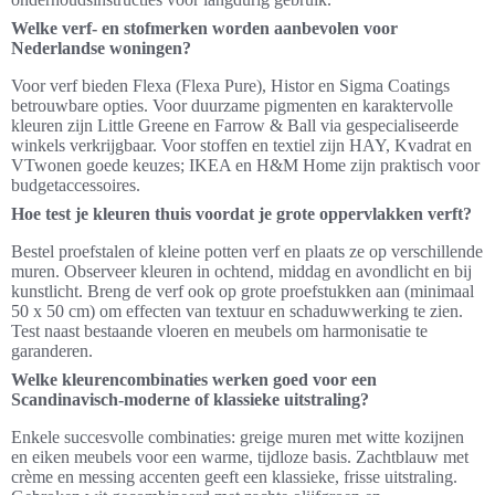
Welke verf- en stofmerken worden aanbevolen voor
Nederlandse woningen?
Voor verf bieden Flexa (Flexa Pure), Histor en Sigma Coatings
betrouwbare opties. Voor duurzame pigmenten en karaktervolle
kleuren zijn Little Greene en Farrow & Ball via gespecialiseerde
winkels verkrijgbaar. Voor stoffen en textiel zijn HAY, Kvadrat en
VTwonen goede keuzes; IKEA en H&M Home zijn praktisch voor
budgetaccessoires.
Hoe test je kleuren thuis voordat je grote oppervlakken verft?
Bestel proefstalen of kleine potten verf en plaats ze op verschillende
muren. Observeer kleuren in ochtend, middag en avondlicht en bij
kunstlicht. Breng de verf ook op grote proefstukken aan (minimaal
50 x 50 cm) om effecten van textuur en schaduwwerking te zien.
Test naast bestaande vloeren en meubels om harmonisatie te
garanderen.
Welke kleurencombinaties werken goed voor een
Scandinavisch-moderne of klassieke uitstraling?
Enkele succesvolle combinaties: greige muren met witte kozijnen
en eiken meubels voor een warme, tijdloze basis. Zachtblauw met
crème en messing accenten geeft een klassieke, frisse uitstraling.