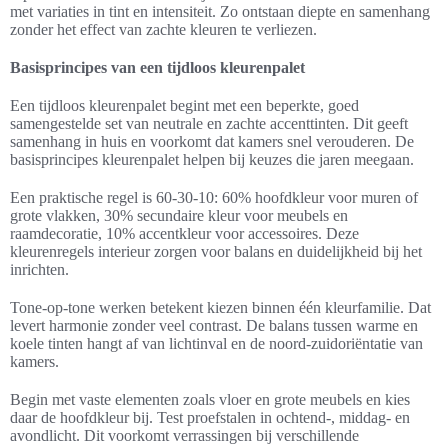
met variaties in tint en intensiteit. Zo ontstaan diepte en samenhang
zonder het effect van zachte kleuren te verliezen.
Basisprincipes van een tijdloos kleurenpalet
Een tijdloos kleurenpalet begint met een beperkte, goed
samengestelde set van neutrale en zachte accenttinten. Dit geeft
samenhang in huis en voorkomt dat kamers snel verouderen. De
basisprincipes kleurenpalet helpen bij keuzes die jaren meegaan.
Een praktische regel is 60-30-10: 60% hoofdkleur voor muren of
grote vlakken, 30% secundaire kleur voor meubels en
raamdecoratie, 10% accentkleur voor accessoires. Deze
kleurenregels interieur zorgen voor balans en duidelijkheid bij het
inrichten.
Tone-op-tone werken betekent kiezen binnen één kleurfamilie. Dat
levert harmonie zonder veel contrast. De balans tussen warme en
koele tinten hangt af van lichtinval en de noord-zuidoriëntatie van
kamers.
Begin met vaste elementen zoals vloer en grote meubels en kies
daar de hoofdkleur bij. Test proefstalen in ochtend-, middag- en
avondlicht. Dit voorkomt verrassingen bij verschillende