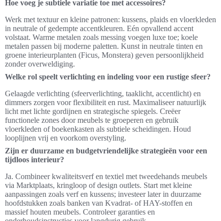
Hoe voeg je subtiele variatie toe met accessoires?
Werk met textuur en kleine patronen: kussens, plaids en vloerkleden
in neutrale of gedempte accentkleuren. Eén opvallend accent
volstaat. Warme metalen zoals messing voegen luxe toe; koele
metalen passen bij moderne paletten. Kunst in neutrale tinten en
groene interieurplanten (Ficus, Monstera) geven persoonlijkheid
zonder overweldiging.
Welke rol speelt verlichting en indeling voor een rustige sfeer?
Gelaagde verlichting (sfeerverlichting, taaklicht, accentlicht) en
dimmers zorgen voor flexibiliteit en rust. Maximaliseer natuurlijk
licht met lichte gordijnen en strategische spiegels. Creëer
functionele zones door meubels te groeperen en gebruik
vloerkleden of boekenkasten als subtiele scheidingen. Houd
looplijnen vrij en voorkom overstyling.
Zijn er duurzame en budgetvriendelijke strategieën voor een
tijdloos interieur?
Ja. Combineer kwaliteitsverf en textiel met tweedehands meubels
via Marktplaats, kringloop of design outlets. Start met kleine
aanpassingen zoals verf en kussens; investeer later in duurzame
hoofdstukken zoals banken van Kvadrat- of HAY-stoffen en
massief houten meubels. Controleer garanties en
onderhoudsinstructies voor langdurig gebruik.