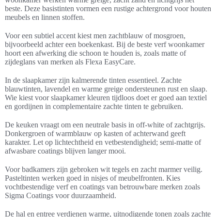
beste. Deze basistinten vormen een rustige achtergrond voor houten
meubels en linnen stoffen.
Voor een subtiel accent kiest men zachtblauw of mosgroen,
bijvoorbeeld achter een boekenkast. Bij de beste verf woonkamer
hoort een afwerking die schoon te houden is, zoals matte of
zijdeglans van merken als Flexa EasyCare.
In de slaapkamer zijn kalmerende tinten essentieel. Zachte
blauwtinten, lavendel en warme greige ondersteunen rust en slaap.
Wie kiest voor slaapkamer kleuren tijdloos doet er goed aan textiel
en gordijnen in complementaire zachte tinten te gebruiken.
De keuken vraagt om een neutrale basis in off-white of zachtgrijs.
Donkergroen of warmblauw op kasten of achterwand geeft
karakter. Let op lichtechtheid en vetbestendigheid; semi-matte of
afwasbare coatings blijven langer mooi.
Voor badkamers zijn gebroken wit tegels en zacht marmer veilig.
Pasteltinten werken goed in nisjes of meubelfronten. Kies
vochtbestendige verf en coatings van betrouwbare merken zoals
Sigma Coatings voor duurzaamheid.
De hal en entree verdienen warme, uitnodigende tonen zoals zachte