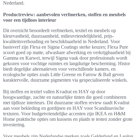
Nederland.
Productreview: aanbevolen verfmerken, stoffen en meubels
voor een tijdloos interieur
Dit overzicht beoordeelt verfmerken, textiel en meubels op
kleurvastheid, duurzaamheid, milieuvriendelijkheid, prijs-
kwaliteitsverhouding en beschikbaarheid in Nederland. Voor
basisverf zijn Flexa en Sigma Coatings sterke keuzes; Flexa Pure
scoort goed op matte, afwasbare afwerking en verkrijgbaarheid bij
Gamma en Karwei, terwijl Sigma vaak door professionals wordt
gekozen voor vochtige ruimtes en langdurige bescherming. Histor
biedt degelijke alternatieven voor verschillende kamers, en
ecologische opties zoals Little Greene en Farrow & Ball geven
karaktervolle, duurzame pigmenten via gespecialiseerde winkels.
Bij stoffen en textiel vallen Kvadrat en HAY op door
hoogwaardige, zachte en natuurlijke tinten die goed combineren
met tijdloze interieurs. Dit duurzame stoffen review raadt Kvadrat
aan voor bekleding en gordijnen en HAY voor Scandinavische
texturen. Voor budgetvriendelijke accenten zijn IKEA en H&M
Home praktische opties om kussens en plaids te testen zonder grote
investering.
Voor meubels zijn Nederlandse merken zoals Gelderland en Leolux