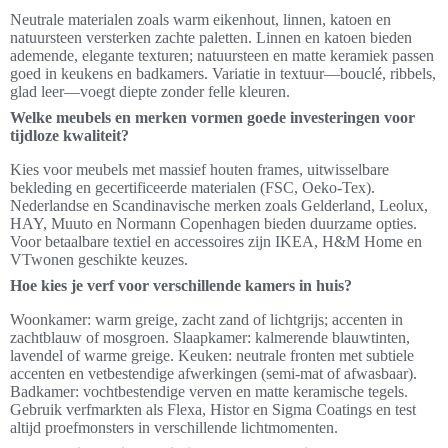
Neutrale materialen zoals warm eikenhout, linnen, katoen en
natuursteen versterken zachte paletten. Linnen en katoen bieden
ademende, elegante texturen; natuursteen en matte keramiek passen
goed in keukens en badkamers. Variatie in textuur—bouclé, ribbels,
glad leer—voegt diepte zonder felle kleuren.
Welke meubels en merken vormen goede investeringen voor
tijdloze kwaliteit?
Kies voor meubels met massief houten frames, uitwisselbare
bekleding en gecertificeerde materialen (FSC, Oeko-Tex).
Nederlandse en Scandinavische merken zoals Gelderland, Leolux,
HAY, Muuto en Normann Copenhagen bieden duurzame opties.
Voor betaalbare textiel en accessoires zijn IKEA, H&M Home en
VTwonen geschikte keuzes.
Hoe kies je verf voor verschillende kamers in huis?
Woonkamer: warm greige, zacht zand of lichtgrijs; accenten in
zachtblauw of mosgroen. Slaapkamer: kalmerende blauwtinten,
lavendel of warme greige. Keuken: neutrale fronten met subtiele
accenten en vetbestendige afwerkingen (semi-mat of afwasbaar).
Badkamer: vochtbestendige verven en matte keramische tegels.
Gebruik verfmarkten als Flexa, Histor en Sigma Coatings en test
altijd proefmonsters in verschillende lichtmomenten.