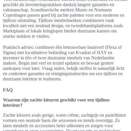
geschikt als investeringsstukken dankzij langere garanties en
vakmanschap. Scandinavische merken Muuto en Normann
Copenhagen passen goed bij zachte paletten voor een moderne en
tijdloze uitstraling. Tijdloze meubelmerken combineren vaak
kwaliteit met een neutraal design, en tweedehandsplatforms zoals
Marktplaats of lokale kringlopen bieden duurzame kansen om
unieke stukken te vinden.
Praktisch advies: combineer één betrouwbare basisverf (Flexa of
Sigma) met kwalitatieve bekleding van Kvadrat of HAY en
investeer in één of twee duurzame meubels van Nederlandse
makers. Begin met verf en textiel updaten en bewaar grotere
aankopen voor later. Vraag stalen, bekijk stoffen in natuurlijk licht
en controleer garanties en reinigingsinstructies om een tijdloos en
duurzaam interieur te realiseren.
FAQ
Waarom zijn zachte kleuren geschikt voor een tijdloos
interieur?
Zachte kleuren zoals greige, warm crème, zachtgrijs en pasteltinten
vormen een neutrale basis die seizoenen en trends overstijgt. Ze
laten meubels en accessoires beter uitkomen en zorgen voor
samenhang in open woonruimtes. Daarnaast zijn ze praktischer: