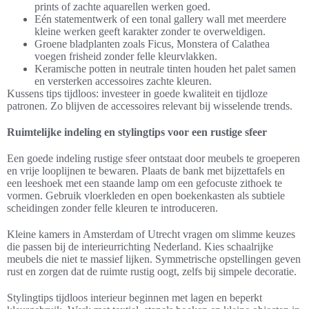
prints of zachte aquarellen werken goed.
Eén statementwerk of een tonal gallery wall met meerdere
kleine werken geeft karakter zonder te overweldigen.
Groene bladplanten zoals Ficus, Monstera of Calathea
voegen frisheid zonder felle kleurvlakken.
Keramische potten in neutrale tinten houden het palet samen
en versterken accessoires zachte kleuren.
Kussens tips tijdloos: investeer in goede kwaliteit en tijdloze
patronen. Zo blijven de accessoires relevant bij wisselende trends.
Ruimtelijke indeling en stylingtips voor een rustige sfeer
Een goede indeling rustige sfeer ontstaat door meubels te groeperen
en vrije looplijnen te bewaren. Plaats de bank met bijzettafels en
een leeshoek met een staande lamp om een gefocuste zithoek te
vormen. Gebruik vloerkleden en open boekenkasten als subtiele
scheidingen zonder felle kleuren te introduceren.
Kleine kamers in Amsterdam of Utrecht vragen om slimme keuzes
die passen bij de interieurrichting Nederland. Kies schaalrijke
meubels die niet te massief lijken. Symmetrische opstellingen geven
rust en zorgen dat de ruimte rustig oogt, zelfs bij simpele decoratie.
Stylingtips tijdloos interieur beginnen met lagen en beperkt