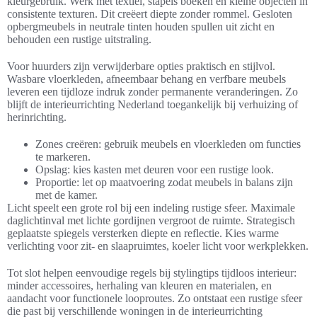
kleurgebruik. Werk met textiel, stapels boeken en kleine objecten in
consistente texturen. Dit creëert diepte zonder rommel. Gesloten
opbergmeubels in neutrale tinten houden spullen uit zicht en
behouden een rustige uitstraling.
Voor huurders zijn verwijderbare opties praktisch en stijlvol.
Wasbare vloerkleden, afneembaar behang en verfbare meubels
leveren een tijdloze indruk zonder permanente veranderingen. Zo
blijft de interieurrichting Nederland toegankelijk bij verhuizing of
herinrichting.
Zones creëren: gebruik meubels en vloerkleden om functies
te markeren.
Opslag: kies kasten met deuren voor een rustige look.
Proportie: let op maatvoering zodat meubels in balans zijn
met de kamer.
Licht speelt een grote rol bij een indeling rustige sfeer. Maximale
daglichtinval met lichte gordijnen vergroot de ruimte. Strategisch
geplaatste spiegels versterken diepte en reflectie. Kies warme
verlichting voor zit- en slaapruimtes, koeler licht voor werkplekken.
Tot slot helpen eenvoudige regels bij stylingtips tijdloos interieur:
minder accessoires, herhaling van kleuren en materialen, en
aandacht voor functionele looproutes. Zo ontstaat een rustige sfeer
die past bij verschillende woningen in de interieurrichting