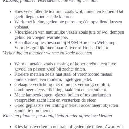
Kussens, plaids en vloerkleden: hoe weinig veel doet
Kies verschillende texturen zoals wol, linnen en katoen. Dat
geeft diepte zonder felle kleuren.
Werk met kleine, gedempte patronen; één opvallend kussen
volstaat.
Vloerkleden van natuurlijke vezels zoals jute of wol dempen
geluid en voegen warmte toe.
Betaalbare opties bestaan bij H&M Home en Wehkamp.
Voor design kijkt men naar Zuiver of House Doctor.
Verlichting en metalen: warme en koele accenten
Warme metalen zoals messing of koper creëren een luxe
gevoel en passen goed bij zachte tinten.
Koelere metalen zoals mat staal of verchroomd metaal
ondersteunen een modern, ingetogen palet.
Gelaagde verlichting met dimmers verhoogt comfort;
combineer sfeerverlichting, taaklicht en accentlicht.
Matte lampenkappen, glazen bollen of textuurlampen
verspreiden zacht licht en versterken de sfeer.
Goed geplaatste verlichting interieur accentueert objecten
zonder te domineren.
Kunst en planten: persoonlijkheid zonder agressieve kleuren
Kies kunstwerken in neutrale of gedempte tinten. Zwart-wit