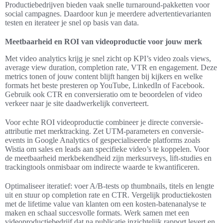
Productiebedrijven bieden vaak snelle turnaround-pakketten voor
social campagnes. Daardoor kun je meerdere advertentievarianten
testen en iterateer je snel op basis van data.
Meetbaarheid en ROI van videoproductie voor jouw merk
Met video analytics krijg je snel zicht op KPI’s video zoals views,
average view duration, completion rate, VTR en engagement. Deze
metrics tonen of jouw content blijft hangen bij kijkers en welke
formats het beste presteren op YouTube, LinkedIn of Facebook.
Gebruik ook CTR en conversieratio om te beoordelen of video
verkeer naar je site daadwerkelijk converteert.
Voor echte ROI videoproductie combineer je directe conversie-
attributie met merktracking. Zet UTM-parameters en conversie-
events in Google Analytics of gespecialiseerde platforms zoals
Wistia om sales en leads aan specifieke video’s te koppelen. Voor
de meetbaarheid merkbekendheid zijn merksurveys, lift-studies en
trackingtools onmisbaar om indirecte waarde te kwantificeren.
Optimaliseer iteratief: voer A/B-tests op thumbnails, titels en lengte
uit en stuur op completion rate en CTR. Vergelijk productiekosten
met de lifetime value van klanten om een kosten-batenanalyse te
maken en schaal succesvolle formats. Werk samen met een
videoproductiebedrijf dat na publicatie inzichtelijk rapport levert en