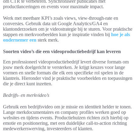
om CTR te verbeteren. Synchroniseer publicaties met
productlanceringen en events voor maximale impact.
Werk met meetbare KPI’s zoals views, view-through-rate en
conversies. Gebruik data uit Google Analytics/GA4 en
klantonderzoeken om je videostrategie bij te sturen. Voor praktische
stappen en merkvoorbeelden kun je inspiratie vinden bij
hoe je als
ondernemer een
sterk merk.
Soorten video’s die een videoproductiebedrijf kan leveren
Een professioneel videoproductiebedrijf levert diverse formats om
jouw merk doelgericht te versterken. Je krijgt keuzes voor lange
vormen en snelle formats die elk een specifieke rol spelen in de
klantreis. Hieronder vind je praktische voorbeelden en toepassingen
die je direct kunt inzetten.
Bedrijfs- en merkvideo’s
Gebruik een bedrijfsvideo om je missie en identiteit helder te tonen.
Lange merkdocumentaires en company profiles werken goed op
websites en tijdens events. Productiehuizen richten zich hierbij op
emotie en positionering, met een duidelijke call-to-action richting
medewerkerswerving, investeerders of klanten.