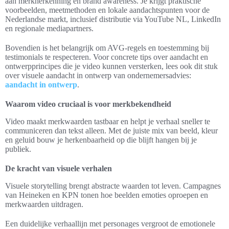
aan merkherkenning en brand awareness. Je krijgt praktische
voorbeelden, meetmethoden en lokale aandachtspunten voor de
Nederlandse markt, inclusief distributie via YouTube NL, LinkedIn
en regionale mediapartners.
Bovendien is het belangrijk om AVG-regels en toestemming bij
testimonials te respecteren. Voor concrete tips over aandacht en
ontwerpprincipes die je video kunnen versterken, lees ook dit stuk
over visuele aandacht in ontwerp van ondernemersadvies:
aandacht in ontwerp
.
Waarom video cruciaal is voor merkbekendheid
Video maakt merkwaarden tastbaar en helpt je verhaal sneller te
communiceren dan tekst alleen. Met de juiste mix van beeld, kleur
en geluid bouw je herkenbaarheid op die blijft hangen bij je
publiek.
De kracht van visuele verhalen
Visuele storytelling brengt abstracte waarden tot leven. Campagnes
van Heineken en KPN tonen hoe beelden emoties oproepen en
merkwaarden uitdragen.
Een duidelijke verhaallijn met personages vergroot de emotionele