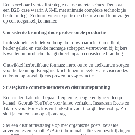
Een storyboard vertaalt strategie naar concrete scènes. Denk aan
een B2B-case waarin ASML met animatie complexe technologie
helder uitlegt. Zo toont video expertise en beantwoordt klantvragen
op een toegankelijke manier.
Consistente branding door professionele productie
Professionele techniek verhoogt betrouwbaarheid. Goed licht,
helder geluid en strakke montage scheppen vertrouwen bij kijkers.
Kwaliteit in productie draagt direct bij aan consistente branding.
Ontwikkel herbruikbare formats: intro, outro en titelkaarten zorgen
voor herkenning. Breng merkrichtlijnen in beeld via revisierondes
en brand approval tijdens pre- en post-productie.
Strategische contentkalenders en distributieplanning
Een contentkalender bepaalt frequentie, lengte en type video per
kanaal. Gebruik YouTube voor lange verhalen, Instagram Reels en
TikTok voor korte clips en LinkedIn voor thought leadership. Zo
sluit je content aan op kijkgedrag.
Stel een distributiestrategie op met organische posts, betaalde
advertenties en e-mail. A/B-test thumbnails, titels en beschrijvingen