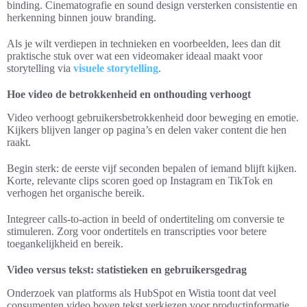
binding. Cinematografie en sound design versterken consistentie en
herkenning binnen jouw branding.
Als je wilt verdiepen in technieken en voorbeelden, lees dan dit
praktische stuk over wat een videomaker ideaal maakt voor
storytelling via
visuele storytelling
.
Hoe video de betrokkenheid en onthouding verhoogt
Video verhoogt gebruikersbetrokkenheid door beweging en emotie.
Kijkers blijven langer op pagina’s en delen vaker content die hen
raakt.
Begin sterk: de eerste vijf seconden bepalen of iemand blijft kijken.
Korte, relevante clips scoren goed op Instagram en TikTok en
verhogen het organische bereik.
Integreer calls-to-action in beeld of ondertiteling om conversie te
stimuleren. Zorg voor ondertitels en transcripties voor betere
toegankelijkheid en bereik.
Video versus tekst: statistieken en gebruikersgedrag
Onderzoek van platforms als HubSpot en Wistia toont dat veel
consumenten video boven tekst verkiezen voor productinformatie.