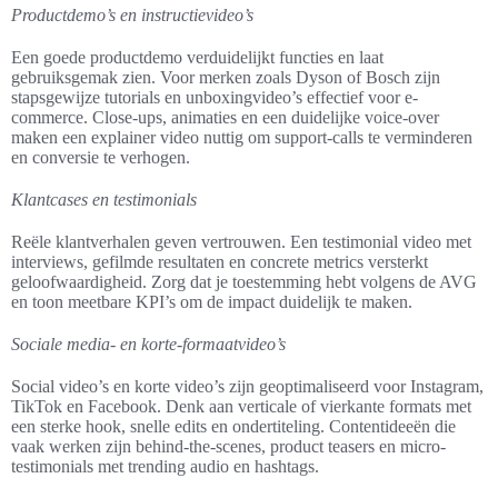
Productdemo’s en instructievideo’s
Een goede productdemo verduidelijkt functies en laat
gebruiksgemak zien. Voor merken zoals Dyson of Bosch zijn
stapsgewijze tutorials en unboxingvideo’s effectief voor e-
commerce. Close-ups, animaties en een duidelijke voice-over
maken een explainer video nuttig om support-calls te verminderen
en conversie te verhogen.
Klantcases en testimonials
Reële klantverhalen geven vertrouwen. Een testimonial video met
interviews, gefilmde resultaten en concrete metrics versterkt
geloofwaardigheid. Zorg dat je toestemming hebt volgens de AVG
en toon meetbare KPI’s om de impact duidelijk te maken.
Sociale media- en korte-formaatvideo’s
Social video’s en korte video’s zijn geoptimaliseerd voor Instagram,
TikTok en Facebook. Denk aan verticale of vierkante formats met
een sterke hook, snelle edits en ondertiteling. Contentideeën die
vaak werken zijn behind-the-scenes, product teasers en micro-
testimonials met trending audio en hashtags.