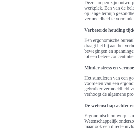
Deze lampen zijn ontworpe
werkplek. Een van de belan
op lange termijn gezondhe
vermoeidheid te vermindere
Verbeterde houding tijd
Een ergonomische bureaula
draagt het bij aan het ve
bewegingen en spanningen 
tot een betere concentrati
Minder stress en vermoe
Het stimuleren van een go
voordelen van een ergonom
gebruiker vermoeidheid ve
verhoogt de algemene prod
De wetenschap achter e
Ergonomisch ontwerp is me
Wetenschappelijk onderzoe
maar ook een directe inv