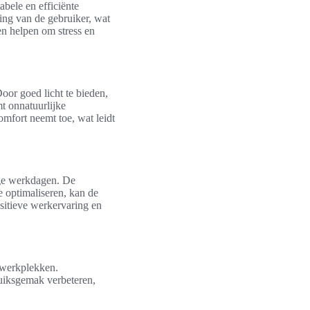
bele en efficiënte
ding van de gebruiker, wat
n helpen om stress en
or goed licht te bieden,
t onnatuurlijke
mfort neemt toe, wat leidt
nge werkdagen. De
e optimaliseren, kan de
sitieve werkervaring en
e werkplekken.
uiksgemak verbeteren,