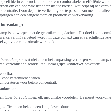
peelt hierin een cruciale rol door een comfortabele en efficiënte wer
rpen om een optimale lichtintensiteit te bieden, wat helpt bij het ver
ncentratie. Door de juiste verlichting toe te passen, kan men niet alleen
bijdragen aan een aangenamere en productieve werkervaring.
e bureaulamp?
mp is ontworpen met de gebruiker in gedachten. Het doel is om comfor
erkervaring verbeterd wordt. In deze context zijn er verschillende
ken
eel zijn voor een optimale werkplek.
e bureaulamp
omvat niet alleen het aanpassingsvermogen van de lamp, 
van verschillende lichtkleuren. Belangrijke
kenmerken
omvatten:
erstelbaar
d voor verschillende taken
temperaturen voor betere concentratie
reaulampen
aan
types bureaulampen
, elk met unieke voordelen. De meest voorkomen
gie-efficiënt en hebben een lange levensduur.