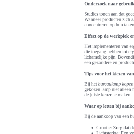
Onderzoek naar gebrui
Studies tonen aan dat go
Wanneer producten zich aa
concentreren op hun taken. 
Effect op de werkplek e
Het implementeren van er
die toegang hebben tot er
lichamelijke pijn. Bovend
een gezondere en product
Tips voor het kiezen va
Bij het
bureaulamp kopen
gekozen lamp niet alleen f
de juiste keuze te maken.
Waar op letten bij aank
Bij de aankoop van een bur
Grootte: Zorg dat de
Lichtsterkte: Een ve