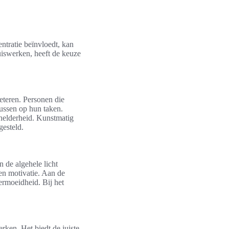
entratie beïnvloedt, kan
uiswerken, heeft de keuze
beteren. Personen die
ussen op hun taken.
e helderheid. Kunstmatig
gesteld.
n de algehele licht
 en motivatie. Aan de
vermoeidheid. Bij het
rken. Het biedt de juiste