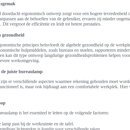
ksgemak
ed doordacht ergonomisch ontwerp zorgt voor een hogere tevredenheid
npassen aan de behoeften van de gebruiker, ervaren zij minder ongema
Dit vergroot de efficiëntie en leidt tot betere prestaties.
n gezondheid
gonomische principes beïnvloedt de algehele gezondheid op de werkpl
gonomische hulpmiddelen, zoals bureaus en stoelen, rapporteren minder
ien kan dit type ontwerp langdurige gezondheidsproblemen helpen voor
ievere werkomgeving.
n de juiste bureaulamp
zijn er verschillende aspecten waarmee rekening gehouden moet worden
unctioneel is, maar ook bijdraagt aan een comfortabele werkplek. Hier 
oop
eaulamp is het essentieel te letten op de volgende factoren:
 lamp past bij de werkruimte en de tafel.
rstelbare lichtsterkte is handig voor verschillende taken.