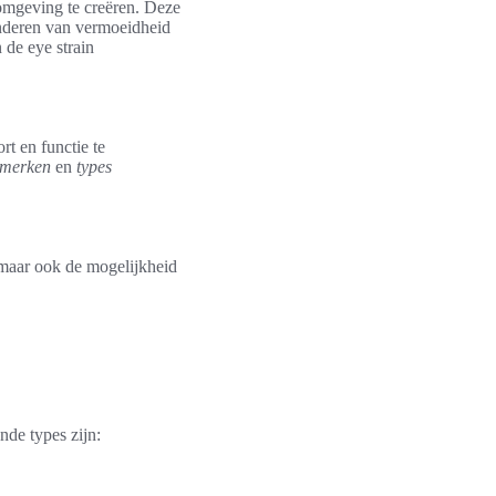
komgeving te creëren. Deze
minderen van vermoeidheid
 de eye strain
t en functie te
merken
en
types
maar ook de mogelijkheid
de types zijn: