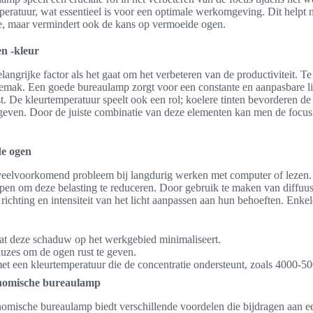
mperatuur, wat essentieel is voor een optimale werkomgeving. Dit helpt ni
e, maar vermindert ook de kans op vermoeide ogen.
 en -kleur
belangrijke factor als het gaat om het verbeteren van de productiviteit. Te
ngemak. Een goede bureaulamp zorgt voor een constante en aanpasbare lic
 De kleurtemperatuur speelt ook een rol; koelere tinten bevorderen de 
 geven. Door de juiste combinatie van deze elementen kan men de focus 
e ogen
veelvoorkomend probleem bij langdurig werken met computer of lezen
en om deze belasting te reduceren. Door gebruik te maken van diffuus 
richting en intensiteit van het licht aanpassen aan hun behoeften. Enk
dat deze schaduw op het werkgebied minimaliseert.
uzes om de ogen rust te geven.
t een kleurtemperatuur die de concentratie ondersteunt, zoals 4000-5
onomische bureaulamp
omische bureaulamp biedt verschillende voordelen die bijdragen aan 