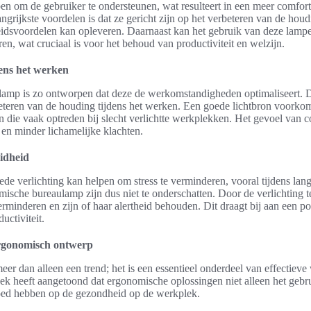
n om de gebruiker te ondersteunen, wat resulteert in een meer comforta
grijkste voordelen is dat ze gericht zijn op het verbeteren van de hou
idsvoordelen kan opleveren. Daarnaast kan het gebruik van deze lampe
n, wat cruciaal is voor het behoud van productiviteit en welzijn.
ens het werken
mp is zo ontworpen dat deze de werkomstandigheden optimaliseert. Do
rbeteren van de houding tijdens het werken. Een goede lichtbron voorkom
die vaak optreden bij slecht verlichtte werkplekken. Het gevoel van co
e en minder lichamelijke klachten.
idheid
ede verlichting kan helpen om stress te verminderen, vooral tijdens la
ische bureaulamp zijn dus niet te onderschatten. Door de verlichting t
rminderen en zijn of haar alertheid behouden. Dit draagt bij aan een po
uctiviteit.
rgonomisch ontwerp
er dan alleen een trend; het is een essentieel onderdeel van effectiev
k heeft aangetoond dat ergonomische oplossingen niet alleen het gebr
loed hebben op de gezondheid op de werkplek.