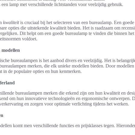
s een lamp met verschillende lichtstanden voor veelzijdig gebruik.
n
kwaliteit
is cruciaal bij het selecteren van een bureaulamp. Een goede 
lbare opties die uitstekende kwaliteit bieden. Het is raadzaam om recensi
ergelijken. Dit helpt om een goede bureaulamp te vinden die binnen het
iteitsnormen voldoet.
n modellen
che bureaulampen is het aanbod divers en veelzijdig. Het is belangrijk
bureaulampen merken, die elk unieke modellen bieden. Door modellen t
ht in de populaire opties en hun kenmerken.
derland
chillende bureaulampen merken die erkend zijn om hun kwaliteit en desi
end om hun innovatieve technologieën en ergonomische ontwerpen. D
werkervaring en zorgen voor optimale verlichting tijdens het werken.
en
dellen komt men verschillende functies en prijsklasses tegen. Hieronde