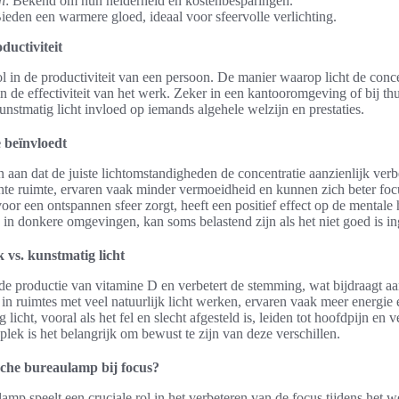
n
: Bekend om hun helderheid en kostenbesparingen.
Bieden een warmere gloed, ideaal voor sfeervolle verlichting.
ductiviteit
rol in de productiviteit van een persoon. De manier waarop licht de conc
n de effectiviteit van het werk. Zeker in een kantooromgeving of bij th
kunstmatig licht invloed op iemands algehele welzijn en prestaties.
e beïnvloedt
n aan dat de juiste lichtomstandigheden de concentratie aanzienlijk ver
hte ruimte, ervaren vaak minder vermoeidheid en kunnen zich beter foc
 voor een ontspannen sfeer zorgt, heeft een positief effect op de mental
 in donkere omgevingen, kan soms belastend zijn als het niet goed is in
 vs. kunstmatig licht
t de productie van vitamine D en verbetert de stemming, wat bijdraagt aa
 in ruimtes met veel natuurlijk licht werken, ervaren vaak meer energie
licht, vooral als het fel en slecht afgesteld is, leiden tot hoofdpijn en 
lek is het belangrijk om bewust te zijn van deze verschillen.
che bureaulamp bij focus?
p speelt een cruciale rol in het verbeteren van de focus tijdens het we