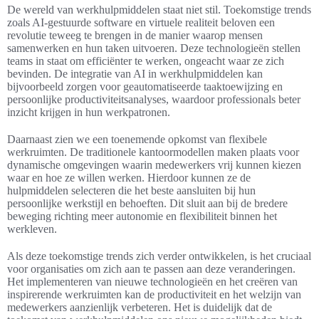
De wereld van werkhulpmiddelen staat niet stil. Toekomstige trends
zoals AI-gestuurde software en virtuele realiteit beloven een
revolutie teweeg te brengen in de manier waarop mensen
samenwerken en hun taken uitvoeren. Deze technologieën stellen
teams in staat om efficiënter te werken, ongeacht waar ze zich
bevinden. De integratie van AI in werkhulpmiddelen kan
bijvoorbeeld zorgen voor geautomatiseerde taaktoewijzing en
persoonlijke productiviteitsanalyses, waardoor professionals beter
inzicht krijgen in hun werkpatronen.
Daarnaast zien we een toenemende opkomst van flexibele
werkruimten. De traditionele kantoormodellen maken plaats voor
dynamische omgevingen waarin medewerkers vrij kunnen kiezen
waar en hoe ze willen werken. Hierdoor kunnen ze de
hulpmiddelen selecteren die het beste aansluiten bij hun
persoonlijke werkstijl en behoeften. Dit sluit aan bij de bredere
beweging richting meer autonomie en flexibiliteit binnen het
werkleven.
Als deze toekomstige trends zich verder ontwikkelen, is het cruciaal
voor organisaties om zich aan te passen aan deze veranderingen.
Het implementeren van nieuwe technologieën en het creëren van
inspirerende werkruimten kan de productiviteit en het welzijn van
medewerkers aanzienlijk verbeteren. Het is duidelijk dat de