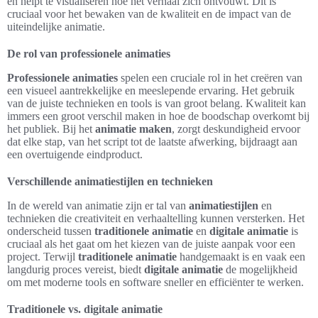
en helpt te visualiseren hoe het verhaal zich ontvouwt. Dit is
cruciaal voor het bewaken van de kwaliteit en de impact van de
uiteindelijke animatie.
De rol van professionele animaties
Professionele animaties
spelen een cruciale rol in het creëren van
een visueel aantrekkelijke en meeslepende ervaring. Het gebruik
van de juiste technieken en tools is van groot belang. Kwaliteit kan
immers een groot verschil maken in hoe de boodschap overkomt bij
het publiek. Bij het
animatie maken
, zorgt deskundigheid ervoor
dat elke stap, van het script tot de laatste afwerking, bijdraagt aan
een overtuigende eindproduct.
Verschillende animatiestijlen en technieken
In de wereld van animatie zijn er tal van
animatiestijlen
en
technieken die creativiteit en verhaaltelling kunnen versterken. Het
onderscheid tussen
traditionele animatie
en
digitale animatie
is
cruciaal als het gaat om het kiezen van de juiste aanpak voor een
project. Terwijl
traditionele animatie
handgemaakt is en vaak een
langdurig proces vereist, biedt
digitale animatie
de mogelijkheid
om met moderne tools en software sneller en efficiënter te werken.
Traditionele vs. digitale animatie