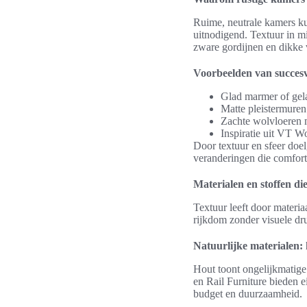
Ruime, neutrale kamers ku
uitnodigend. Textuur in m
zware gordijnen en dikke 
Voorbeelden van succesv
Glad marmer of gela
Matte pleistermuren
Zachte wolvloeren m
Inspiratie uit VT W
Door textuur en sfeer doel
veranderingen die comfort 
Materialen en stoffen di
Textuur leeft door materi
rijkdom zonder visuele dr
Natuurlijke materialen: 
Hout toont ongelijkmatig
en Rail Furniture bieden e
budget en duurzaamheid.