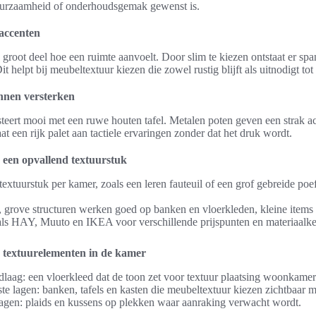
duurzaamheid of onderhoudsgemak gewenst is.
accenten
root deel hoe een ruimte aanvoelt. Door slim te kiezen ontstaat er spa
 helpt bij meubeltextuur kiezen die zowel rustig blijft als uitnodigt tot
nnen versterken
teert mooi met een ruwe houten tafel. Metalen poten geven een strak a
at een rijk palet aan tactiele ervaringen zonder dat het druk wordt.
n een opvallend textuurstuk
extuurstuk per kamer, zoals een leren fauteuil of een grof gebreide poe
e, grove structuren werken goed op banken en vloerkleden, kleine items 
s HAY, Muuto en IKEA voor verschillende prijspunten en materiaalkeu
n textuurelementen in de kamer
laag: een vloerkleed dat de toon zet voor textuur plaatsing woonkamer
te lagen: banken, tafels en kasten die meubeltextuur kiezen zichtbaar 
agen: plaids en kussens op plekken waar aanraking verwacht wordt.