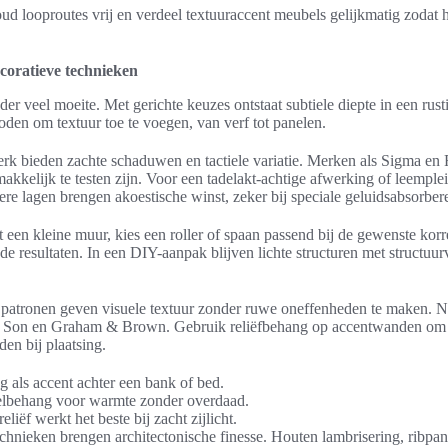
Houd looproutes vrij en verdeel textuuraccent meubels gelijkmatig zodat h
oratieve technieken
r veel moeite. Met gerichte keuzes ontstaat subtiele diepte in een rust
oden om textuur toe te voegen, van verf tot panelen.
erk bieden zachte schaduwen en tactiele variatie. Merken als Sigma en 
akkelijk te testen zijn. Voor een tadelakt-achtige afwerking of leemple
kere lagen brengen akoestische winst, zeker bij speciale geluidsabsorb
 een kleine muur, kies een roller of spaan passend bij de gewenste kor
de resultaten. In een DIY-aanpak blijven lichte structuren met structuur
atronen geven visuele textuur zonder ruwe oneffenheden te maken. 
 Son en Graham & Brown. Gebruik reliëfbehang op accentwanden om aa
en bij plaatsing.
g als accent achter een bank of bed.
elbehang voor warmte zonder overdaad.
reliëf werkt het beste bij zacht zijlicht.
echnieken brengen architectonische finesse. Houten lambrisering, ribp