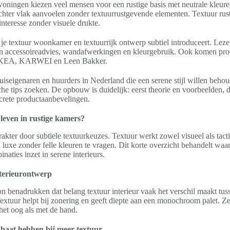
ningen kiezen veel mensen voor een rustige basis met neutrale kleure
echter vlak aanvoelen zonder textuurrustgevende elementen. Textuur rust
interesse zonder visuele drukte.
 je textuur woonkamer en textuurrijk ontwerp subtiel introduceert. Lezer
en accessoireadvies, wandafwerkingen en kleurgebruik. Ook komen pr
 IKEA, KARWEI en Leen Bakker.
uiseigenaren en huurders in Nederland die een serene stijl willen behoud
sche tips zoeken. De opbouw is duidelijk: eerst theorie en voorbeelden, 
ncrete productaanbevelingen.
 leven in rustige kamers?
akter door subtiele textuurkeuzes. Textuur werkt zowel visueel als tact
luxe zonder felle kleuren te vragen. Dit korte overzicht behandelt waar
naties inzet in serene interieurs.
nterieurontwerp
n benadrukken dat belang textuur interieur vaak het verschil maakt tus
 Textuur helpt bij zonering en geeft diepte aan een monochroom palet. 
het oog als met de hand.
baat hebben bij meer textuur