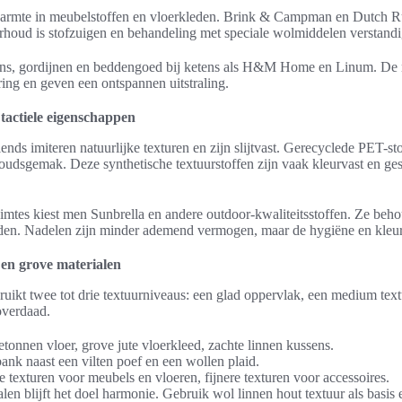
warmte in meubelstoffen en vloerkleden. Brink & Campman en Dutch R
houd is stofzuigen en behandeling met speciale wolmiddelen verstandi
ens, gordijnen en beddengoed bij ketens als H&M Home en Linum. De n
aring en geven een ontspannen uitstraling.
 tactiele eigenschappen
ends imiteren natuurlijke texturen en zijn slijtvast. Gerecyclede PET-s
dsgemak. Deze synthetische textuurstoffen zijn vaak kleurvast en gesc
imtes kiest men Sunbrella en andere outdoor-kwaliteitsstoffen. Ze beho
en. Nadelen zijn minder ademend vermogen, maar de hygiëne en kleure
en grove materialen
uikt twee tot drie textuurniveaus: een glad oppervlak, een medium text
overdaad.
etonnen vloer, grove jute vloerkleed, zachte linnen kussens.
ank naast een vilten poef en een wollen plaid.
 texturen voor meubels en vloeren, fijnere texturen voor accessoires.
len blijft het doel harmonie. Gebruik wol linnen hout textuur als basis