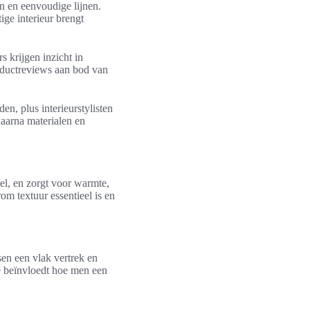
n en eenvoudige lijnen.
ige interieur brengt
s krijgen inzicht in
oductreviews aan bod van
en, plus interieurstylisten
daarna materialen en
iel, en zorgt voor warmte,
om textuur essentieel is en
sen een vlak vertrek en
Ze beïnvloedt hoe men een