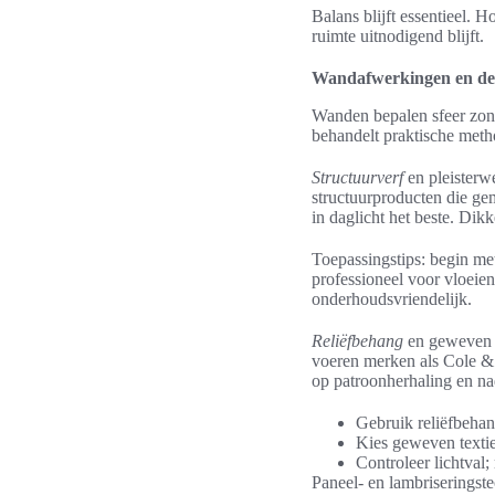
Balans blijft essentieel. 
ruimte uitnodigend blijft.
Wandafwerkingen en dec
Wanden bepalen sfeer zonde
behandelt praktische meth
Structuurverf
en pleisterw
structuurproducten die gem
in daglicht het beste. Dik
Toepassingstips: begin met
professioneel voor vloeien
onderhoudsvriendelijk.
Reliëfbehang
en geweven p
voeren merken als Cole &
op patroonherhaling en nad
Gebruik reliëfbehan
Kies geweven texti
Controleer lichtval; 
Paneel- en lambriseringst