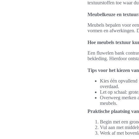
textuurstoffen toe waar 
Meubelkeuze en textuur
Meubels bepalen voor een g
vormen en afwerkingen. Dit
Hoe meubels textuur ku
Een fluwelen bank contras
bekleding. Hierdoor ontsta
Tips voor het kiezen va
Kies één opvallend t
overdaad.
Let op schaal: grot
Overweeg merken al
meubels.
Praktische plaatsing va
Begin met een grond
Vul aan met middels
Werk af met bovenl