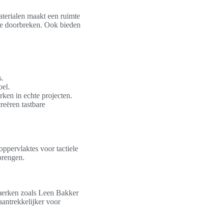
aterialen maakt een ruimte
 te doorbreken. Ook bieden
s.
oel.
ken in echte projecten.
reëren tastbare
ppervlaktes voor tactiele
brengen.
merken zoals Leen Bakker
aantrekkelijker voor