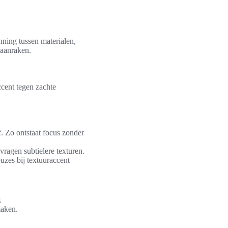
nning tussen materialen,
 aanraken.
ccent tegen zachte
f. Zo ontstaat focus zonder
vragen subtielere texturen.
zes bij textuuraccent
.
maken.