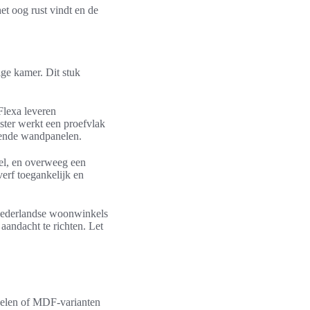
et oog rust vindt en de
ige kamer. Dit stuk
Flexa leveren
ister werkt een proefvlak
erende wandpanelen.
rel, en overweeg een
verf toegankelijk en
Nederlandse woonwinkels
ndacht te richten. Let
anelen of MDF-varianten