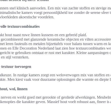
nnen snel klinisch aanvoelen. Een mix van zachte stoffen en stevige m
inimalistische kamers voegt persoonlijkheid toe zonder de serene sfeer
vloerkleden akoestische voordelen.
olle textuurcombinaties
kt hout naast ruwe linnen kussens en een gebreid plaid.
 gecombineerd met glanzende keramische objecten en vilten accessoire
et leren fauteuils en metalen bijzettafels voor balans tussen warm en k
onen en Elle Decoration Nederland laat zien hoe textuurcombinaties wer
gericht te gebruiken ontstaat er rust met karakter. Kleine aanpassingen c
en stijl versterken.
e textuur toevoegen
aalkeuze. In rustige kamers zorgt een weloverwogen mix van stoffen en o
ukte. Men kiest vaak voor duurzame oplossingen die warmte en diepte 
hout, wol, linnen
e nerven en werkt goed met gerookte of geoliede afwerkingen. Meubel
ikenopties die karakter geven. Massief hout voelt robuust aan, fineer is 