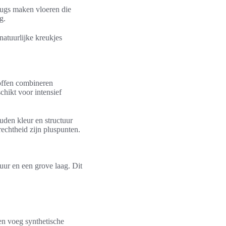
ugs maken vloeren die
g.
atuurlijke kreukjes
toffen combineren
hikt voor intensief
uden kleur en structuur
chtheid zijn pluspunten.
uur en een grove laag. Dit
 en voeg synthetische