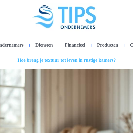
ondernemers
Diensten
Financieel
Producten
C
Hoe breng je textuur tot leven in rustige kamers?