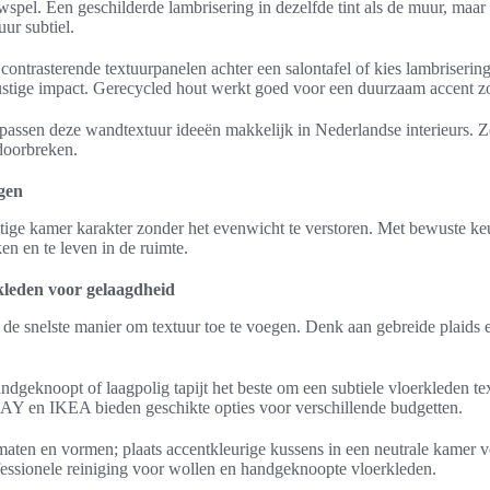
spel. Een geschilderde lambrisering in dezelfde tint als de muur, maar
uur subtiel.
contrasterende textuurpanelen achter een salontafel of kies lambrisering
ustige impact. Gerecycled hout werkt goed voor een duurzaam accent z
 passen deze wandtextuur ideeën makkelijk in Nederlandse interieurs. Z
 doorbreken.
agen
tige kamer karakter zonder het evenwicht te verstoren. Met bewuste ke
en en te leven in de ruimte.
rkleden voor gelaagdheid
de snelste manier om textuur toe te voegen. Denk aan gebreide plaids e
dgeknoopt of laagpolig tapijt het beste om een subtiele vloerkleden tex
AY en IKEA bieden geschikte opties voor verschillende budgetten.
aten en vormen; plaats accentkleurige kussens in een neutrale kamer vo
ofessionele reiniging voor wollen en handgeknoopte vloerkleden.