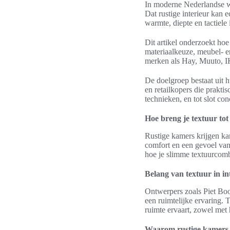
In moderne Nederlandse wo
Dat rustige interieur kan 
warmte, diepte en tactiele 
Dit artikel onderzoekt hoe
materiaalkeuze, meubel- 
merken als Hay, Muuto,
De doelgroep bestaat uit h
en retailkopers die prakti
technieken, en tot slot co
Hoe breng je textuur tot
Rustige kamers krijgen kar
comfort en een gevoel van 
hoe je slimme textuurcombi
Belang van textuur in i
Ontwerpers zoals Piet Boo
een ruimtelijke ervaring.
ruimte ervaart, zowel met 
Waarom rustige kamers 