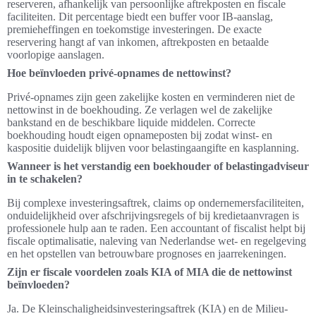
reserveren, afhankelijk van persoonlijke aftrekposten en fiscale
faciliteiten. Dit percentage biedt een buffer voor IB-aanslag,
premieheffingen en toekomstige investeringen. De exacte
reservering hangt af van inkomen, aftrekposten en betaalde
voorlopige aanslagen.
Hoe beïnvloeden privé-opnames de nettowinst?
Privé-opnames zijn geen zakelijke kosten en verminderen niet de
nettowinst in de boekhouding. Ze verlagen wel de zakelijke
bankstand en de beschikbare liquide middelen. Correcte
boekhouding houdt eigen opnameposten bij zodat winst- en
kaspositie duidelijk blijven voor belastingaangifte en kasplanning.
Wanneer is het verstandig een boekhouder of belastingadviseur
in te schakelen?
Bij complexe investeringsaftrek, claims op ondernemersfaciliteiten,
onduidelijkheid over afschrijvingsregels of bij kredietaanvragen is
professionele hulp aan te raden. Een accountant of fiscalist helpt bij
fiscale optimalisatie, naleving van Nederlandse wet- en regelgeving
en het opstellen van betrouwbare prognoses en jaarrekeningen.
Zijn er fiscale voordelen zoals KIA of MIA die de nettowinst
beïnvloeden?
Ja. De Kleinschaligheidsinvesteringsaftrek (KIA) en de Milieu-