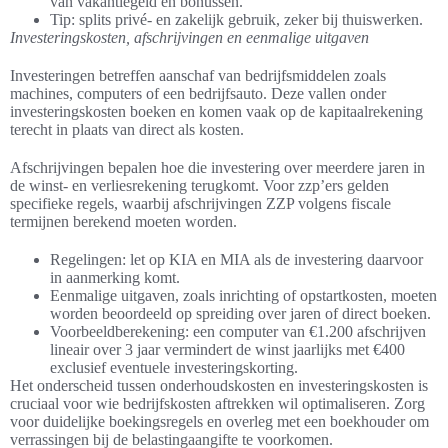
van vakantiegeld en bonussen.
Tip: splits privé- en zakelijk gebruik, zeker bij thuiswerken.
Investeringskosten, afschrijvingen en eenmalige uitgaven
Investeringen betreffen aanschaf van bedrijfsmiddelen zoals
machines, computers of een bedrijfsauto. Deze vallen onder
investeringskosten boeken en komen vaak op de kapitaalrekening
terecht in plaats van direct als kosten.
Afschrijvingen bepalen hoe die investering over meerdere jaren in
de winst- en verliesrekening terugkomt. Voor zzp’ers gelden
specifieke regels, waarbij afschrijvingen ZZP volgens fiscale
termijnen berekend moeten worden.
Regelingen: let op KIA en MIA als de investering daarvoor
in aanmerking komt.
Eenmalige uitgaven, zoals inrichting of opstartkosten, moeten
worden beoordeeld op spreiding over jaren of direct boeken.
Voorbeeldberekening: een computer van €1.200 afschrijven
lineair over 3 jaar vermindert de winst jaarlijks met €400
exclusief eventuele investeringskorting.
Het onderscheid tussen onderhoudskosten en investeringskosten is
cruciaal voor wie bedrijfskosten aftrekken wil optimaliseren. Zorg
voor duidelijke boekingsregels en overleg met een boekhouder om
verrassingen bij de belastingaangifte te voorkomen.