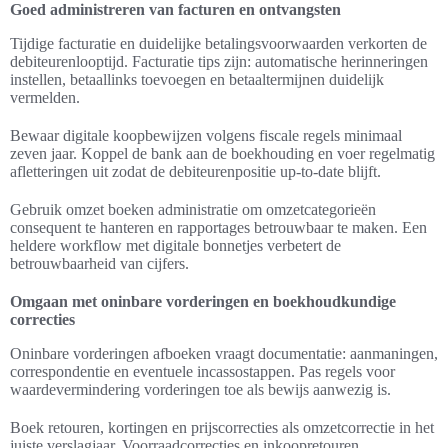
Goed administreren van facturen en ontvangsten
Tijdige facturatie en duidelijke betalingsvoorwaarden verkorten de
debiteurenlooptijd. Facturatie tips zijn: automatische herinneringen
instellen, betaallinks toevoegen en betaaltermijnen duidelijk
vermelden.
Bewaar digitale koopbewijzen volgens fiscale regels minimaal
zeven jaar. Koppel de bank aan de boekhouding en voer regelmatig
afletteringen uit zodat de debiteurenpositie up-to-date blijft.
Gebruik omzet boeken administratie om omzetcategorieën
consequent te hanteren en rapportages betrouwbaar te maken. Een
heldere workflow met digitale bonnetjes verbetert de
betrouwbaarheid van cijfers.
Omgaan met oninbare vorderingen en boekhoudkundige
correcties
Oninbare vorderingen afboeken vraagt documentatie: aanmaningen,
correspondentie en eventuele incassostappen. Pas regels voor
waardevermindering vorderingen toe als bewijs aanwezig is.
Boek retouren, kortingen en prijscorrecties als omzetcorrectie in het
juiste verslagjaar. Voorraadcorrecties en inkoopretouren