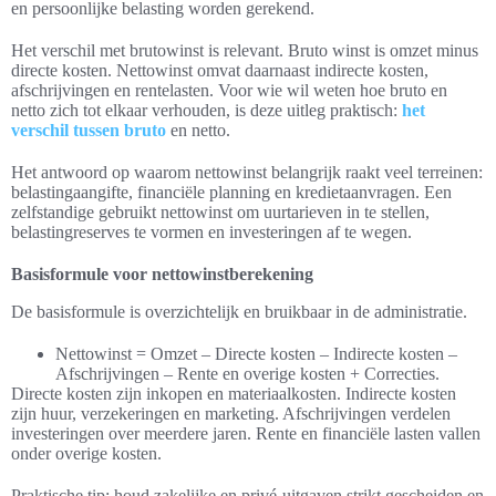
en persoonlijke belasting worden gerekend.
Het verschil met brutowinst is relevant. Bruto winst is omzet minus
directe kosten. Nettowinst omvat daarnaast indirecte kosten,
afschrijvingen en rentelasten. Voor wie wil weten hoe bruto en
netto zich tot elkaar verhouden, is deze uitleg praktisch:
het
verschil tussen bruto
en netto.
Het antwoord op waarom nettowinst belangrijk raakt veel terreinen:
belastingaangifte, financiële planning en kredietaanvragen. Een
zelfstandige gebruikt nettowinst om uurtarieven in te stellen,
belastingreserves te vormen en investeringen af te wegen.
Basisformule voor nettowinstberekening
De basisformule is overzichtelijk en bruikbaar in de administratie.
Nettowinst = Omzet – Directe kosten – Indirecte kosten –
Afschrijvingen – Rente en overige kosten + Correcties.
Directe kosten zijn inkopen en materiaalkosten. Indirecte kosten
zijn huur, verzekeringen en marketing. Afschrijvingen verdelen
investeringen over meerdere jaren. Rente en financiële lasten vallen
onder overige kosten.
Praktische tip: houd zakelijke en privé-uitgaven strikt gescheiden en