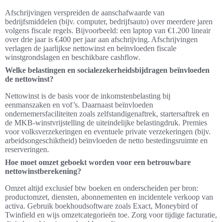
Afschrijvingen verspreiden de aanschafwaarde van
bedrijfsmiddelen (bijv. computer, bedrijfsauto) over meerdere jaren
volgens fiscale regels. Bijvoorbeeld: een laptop van €1.200 lineair
over drie jaar is €400 per jaar aan afschrijving. Afschrijvingen
verlagen de jaarlijkse nettowinst en beïnvloeden fiscale
winstgrondslagen en beschikbare cashflow.
Welke belastingen en socialezekerheidsbijdragen beïnvloeden
de nettowinst?
Nettowinst is de basis voor de inkomstenbelasting bij
eenmanszaken en vof’s. Daarnaast beïnvloeden
ondernemersfaciliteiten zoals zelfstandigenaftrek, startersaftrek en
de MKB-winstvrijstelling de uiteindelijke belastingdruk. Premies
voor volksverzekeringen en eventuele private verzekeringen (bijv.
arbeidsongeschiktheid) beïnvloeden de netto bestedingsruimte en
reserveringen.
Hoe moet omzet geboekt worden voor een betrouwbare
nettowinstberekening?
Omzet altijd exclusief btw boeken en onderscheiden per bron:
productomzet, diensten, abonnementen en incidentele verkoop van
activa. Gebruik boekhoudsoftware zoals Exact, Moneybird of
Twinfield en wijs omzetcategorieën toe. Zorg voor tijdige facturatie,