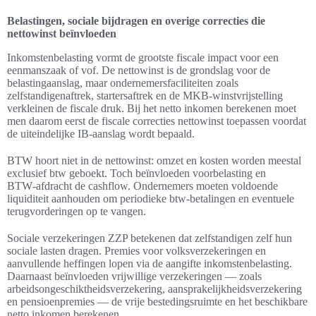
Belastingen, sociale bijdragen en overige correcties die
nettowinst beïnvloeden
Inkomstenbelasting vormt de grootste fiscale impact voor een
eenmanszaak of vof. De nettowinst is de grondslag voor de
belastingaanslag, maar ondernemersfaciliteiten zoals
zelfstandigenaftrek, startersaftrek en de MKB-winstvrijstelling
verkleinen de fiscale druk. Bij het netto inkomen berekenen moet
men daarom eerst de fiscale correcties nettowinst toepassen voordat
de uiteindelijke IB‑aanslag wordt bepaald.
BTW hoort niet in de nettowinst: omzet en kosten worden meestal
exclusief btw geboekt. Toch beïnvloeden voorbelasting en
BTW‑afdracht de cashflow. Ondernemers moeten voldoende
liquiditeit aanhouden om periodieke btw‑betalingen en eventuele
terugvorderingen op te vangen.
Sociale verzekeringen ZZP betekenen dat zelfstandigen zelf hun
sociale lasten dragen. Premies voor volksverzekeringen en
aanvullende heffingen lopen via de aangifte inkomstenbelasting.
Daarnaast beïnvloeden vrijwillige verzekeringen — zoals
arbeidsongeschiktheidsverzekering, aansprakelijkheidsverzekering
en pensioenpremies — de vrije bestedingsruimte en het beschikbare
netto inkomen berekenen.