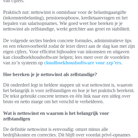
van cijfers.
Praktisch nut: nettowinst is onmisbaar voor de belastingaangifte
(inkomstenbelasting), pensioenopbouw, kredietaanvragen en het
bepalen van salarisopnames. Wie goed weet hoe bereken je je
nettowinst als zelfstandige, werkt gerichter aan groei en stabiliteit.
De volgende secties bieden concrete formules, administratieve tips
en een rekenvoorbeeld zodat de lezer direct aan de slag kan met zijn
eigen cijfers. Voor efficiënt bijhouden van inkomsten en uitgaven
kan cloudboekhoudsoftware helpen; lees meer over de voordelen
van zo’n systeem op
cloudboekhoudsoftware voor zzp’ers
.
Hoe bereken je je nettowinst als zelfstandige?
Dit onderdeel legt in heldere stappen uit wat nettowinst is, waarom
het belangrijk is voor zelfstandigen en hoe je het praktisch berekent.
De tekst gebruikt concrete termen en één link naar een uitleg over
bruto en netto marge om het verschil te verhelderen.
Wat is nettowinst en waarom is het belangrijk voor
zelfstandigen
De definitie nettowinst is eenvoudig: omzet minus alle
bedrijfskosten en correcties. Dit blijft over voordat privé-opnames