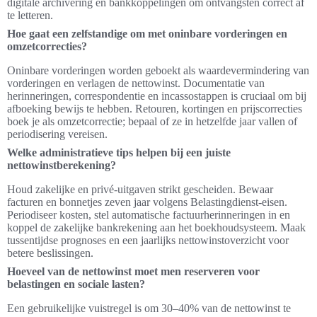
digitale archivering en bankkoppelingen om ontvangsten correct af
te letteren.
Hoe gaat een zelfstandige om met oninbare vorderingen en
omzetcorrecties?
Oninbare vorderingen worden geboekt als waardevermindering van
vorderingen en verlagen de nettowinst. Documentatie van
herinneringen, correspondentie en incassostappen is cruciaal om bij
afboeking bewijs te hebben. Retouren, kortingen en prijscorrecties
boek je als omzetcorrectie; bepaal of ze in hetzelfde jaar vallen of
periodisering vereisen.
Welke administratieve tips helpen bij een juiste
nettowinstberekening?
Houd zakelijke en privé-uitgaven strikt gescheiden. Bewaar
facturen en bonnetjes zeven jaar volgens Belastingdienst-eisen.
Periodiseer kosten, stel automatische factuurherinneringen in en
koppel de zakelijke bankrekening aan het boekhoudsysteem. Maak
tussentijdse prognoses en een jaarlijks nettowinstoverzicht voor
betere beslissingen.
Hoeveel van de nettowinst moet men reserveren voor
belastingen en sociale lasten?
Een gebruikelijke vuistregel is om 30–40% van de nettowinst te