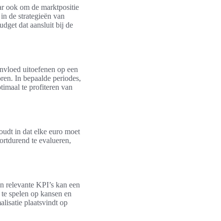
ar ook om de marktpositie
in de strategieën van
dget dat aansluit bij de
invloed uitoefenen op een
ren. In bepaalde periodes,
timaal te profiteren van
oudt in dat elke euro moet
ortdurend te evalueren,
an relevante KPI’s kan een
n te spelen op kansen en
lisatie plaatsvindt op