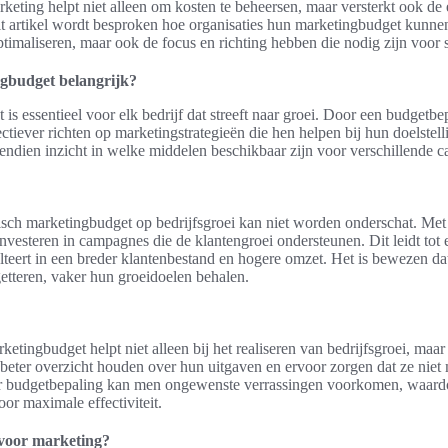
eting helpt niet alleen om kosten te beheersen, maar versterkt ook de e
dit artikel wordt besproken hoe organisaties hun marketingbudget kunnen
ptimaliseren, maar ook de focus en richting hebben die nodig zijn voor s
gbudget belangrijk?
s essentieel voor elk bedrijf dat streeft naar groei. Door een budgetbep
ctiever richten op marketingstrategieën die hen helpen bij hun doelste
vendien inzicht in welke middelen beschikbaar zijn voor verschillende 
isch marketingbudget op bedrijfsgroei kan niet worden onderschat. Met 
investeren in campagnes die de klantengroei ondersteunen. Dit leidt tot
lteert in een breder klantenbestand en hogere omzet. Het is bewezen da
etteren, vaker hun groeidoelen behalen.
etingbudget helpt niet alleen bij het realiseren van bedrijfsgroei, maar
beter overzicht houden over hun uitgaven en ervoor zorgen dat ze niet 
 budgetbepaling kan men ongewenste verrassingen voorkomen, waardo
oor maximale effectiviteit.
 voor marketing?