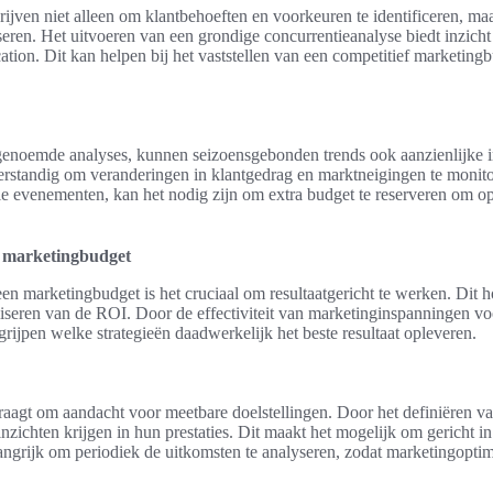
ijven niet alleen om klantbehoeften en voorkeuren te identificeren, ma
eren. Het uitvoeren van een grondige concurrentieanalyse biedt inzicht 
ation. Dit kan helpen bij het vaststellen van een competitief marketingbu
rgenoemde analyses, kunnen seizoensgebonden trends ook aanzienlijke 
erstandig om veranderingen in klantgedrag en marktneigingen te monito
le evenementen, kan het nodig zijn om extra budget te reserveren om op
e marketingbudget
een marketingbudget is het cruciaal om resultaatgericht te werken. Dit h
iseren van de ROI. Door de effectiviteit van marketinginspanningen vo
rijpen welke strategieën daadwerkelijk het beste resultaat opleveren.
raagt om aandacht voor meetbare doelstellingen. Door het definiëren v
nzichten krijgen in hun prestaties. Dit maakt het mogelijk om gericht i
angrijk om periodiek de uitkomsten te analyseren, zodat marketingoptima