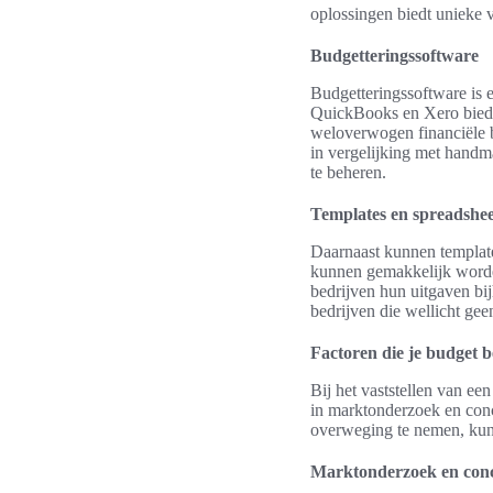
oplossingen biedt unieke 
Budgetteringssoftware
Budgetteringssoftware is 
QuickBooks en Xero bieden
weloverwogen financiële b
in vergelijking met handm
te beheren.
Templates en spreadshee
Daarnaast kunnen template
kunnen gemakkelijk worden
bedrijven hun uitgaven bij
bedrijven die wellicht ge
Factoren die je budget 
Bij het vaststellen van ee
in marktonderzoek en concu
overweging te nemen, kunn
Marktonderzoek en conc