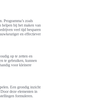
en. Programma’s zoals
n helpen bij het maken van
drijven veel tijd besparen
auwkeuriger en effectiever
oudig op te zetten en
en te gebruiken, kunnen
 handig voor kleinere
spelen. Een grondig inzicht
. Door deze elementen in
tellingen formuleren.