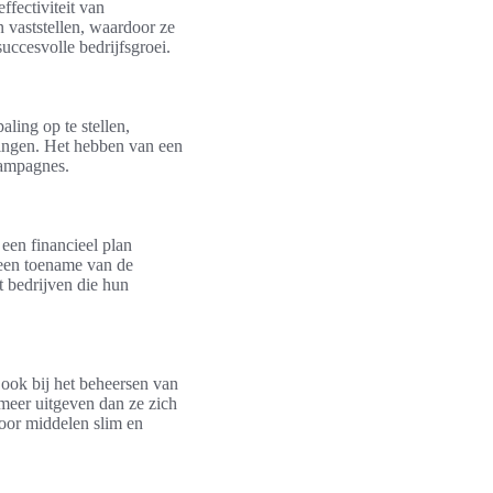
ffectiviteit van
 vaststellen, waardoor ze
uccesvolle bedrijfsgroei.
aling op te stellen,
llingen. Het hebben van een
campagnes.
een financieel plan
 een toename van de
t bedrijven die hun
 ook bij het beheersen van
meer uitgeven dan ze zich
or middelen slim en