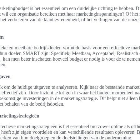
rketingbudget is het essentieel om een duidelijke richting te hebben. Di
t wil een organisatie bereiken met haar marketinginspanningen? Of het 
et verbeteren van de klanttevredenheid, of het verhogen van de omzet,
en
eke en meetbare bedrijfsdoelen vormt de basis voor een effectieve mark
 hun doelen SMART zijn: Specifiek, Meetbaar, Acceptabel, Realistisch
en, kan men beter inschatten hoeveel budget er nodig is voor de te neme
len.
gaven
jk om de huidige uitgaven te analyseren. Kijk naar de bestaande marketi
effectief zijn. Door inzicht te krijgen in waar het budget momenteel na
ekomstige investeringen in de marketingstrategie. Dit helpt niet alleen 
et behalen van de bedrijfsdoelen.
arketingstrategieën
fectieve marketingstrategieën is het essentieel om zowel online als off
heeft zijn eigen voordelen en kan verschillende resultaten opleveren.
erken van hun doelgroep en de doelstellingen van de onderneming.