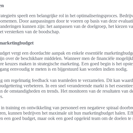
en
ategieën speelt een belangrijke rol in het optimaliseringsproces. Bedri
ornemen. Door aanpassingen door te voeren op basis van deze evaluat
randeringen kunnen zijn: het aanpassen van de doelgroep, het kiezen v
et versterken van de boodschap.
 marketingbudget
dget vergt een doordachte aanpak en enkele essentiële marketingbudgett
 zijn over de beschikbare middelen. Wanneer men de financiële mogelijk
re keuzes maken in strategische marketing. Een goed begin is het opste
tgang eenvoudig te meten is en bijgestuurd kan worden indien nodig.
ig om regelmatig feedback van teamleden te verzamelen. Dit kan waard
 budgettering verbeteren. In een snel veranderende markt is het essentie
an de omstandigheden en trends. Het monitoren van de resultaten van 
s.
n in training en ontwikkeling van personeel een negatieve spiraal door
eren, kunnen bedrijven het maximale uit hun marketingbudget halen. Eff
een een goed budget, maar ook een goed opgeleid team om de doelen te r