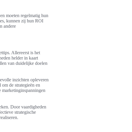
jven moeten regelmatig hun
ies, kunnen zij hun ROI
an andere
ips. Allereerst is het
heden helder in kaart
llen van duidelijke doelen
evolle inzichten opleveren
el om de strategieën en
de marketinginspanningen
breken. Door vaardigheden
ectieve strategische
ealiseren.