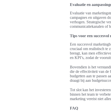
Evaluatie en aanpassing
Evaluatie van marketingstr
campagnes en uitgaven do
verhogen. Strategische ve
communicatiekanalen of h
Tips voor een succesvol
Een succesvol marketingbu
cruciaal om realistisch te
brengt, kan men effectieve
en KPI’s, zodat de voorui
Bovendien is het verstand
die de effectiviteit van de
budgetten aan te passen a
draagt bij aan budgetsucce
Tot slot kan het investere
binnen het team te verbet
marketing vereist niet all
FAQ