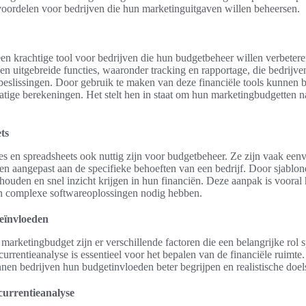
voordelen voor bedrijven die hun marketinguitgaven willen beheersen.
een krachtige tool voor bedrijven die hun budgetbeheer willen verbeter
 uitgebreide functies, waaronder tracking en rapportage, die bedrijve
eslissingen. Door gebruik te maken van deze financiële tools kunnen be
atige berekeningen. Het stelt hen in staat om hun marketingbudgetten n
ts
s en spreadsheets ook nuttig zijn voor budgetbeheer. Ze zijn vaak eenv
 aangepast aan de specifieke behoeften van een bedrijf. Door sjablon
houden en snel inzicht krijgen in hun financiën. Deze aanpak is vooral
en complexe softwareoplossingen nodig hebben.
beïnvloeden
n marketingbudget zijn er verschillende factoren die een belangrijke rol 
rrentieanalyse is essentieel voor het bepalen van de financiële ruimte
en bedrijven hun budgetinvloeden beter begrijpen en realistische doels
urrentieanalyse