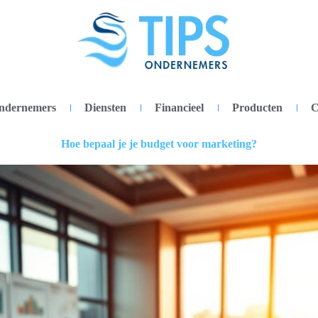
ondernemers
Diensten
Financieel
Producten
C
Hoe bepaal je je budget voor marketing?