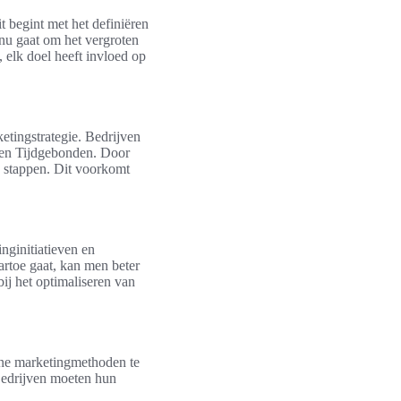
t begint met het definiëren
nu gaat om het vergroten
 elk doel heeft invloed op
etingstrategie. Bedrijven
 en Tijdgebonden. Door
n stappen. Dit voorkomt
nginitiatieven en
artoe gaat, kan men beter
bij het optimaliseren van
line marketingmethoden te
 Bedrijven moeten hun