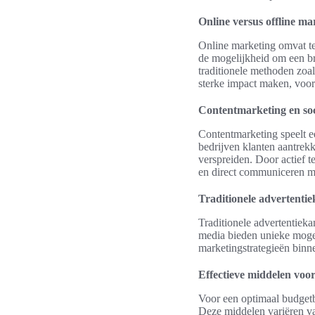
Online versus offline ma
Online marketing omvat te
de mogelijkheid om een br
traditionele methoden zoa
sterke impact maken, voora
Contentmarketing en soc
Contentmarketing speelt e
bedrijven klanten aantrekk
verspreiden. Door actief 
en direct communiceren m
Traditionele advertenti
Traditionele advertentieka
media bieden unieke mogel
marketingstrategieën binn
Effectieve middelen voo
Voor een optimaal budgetb
Deze middelen variëren va