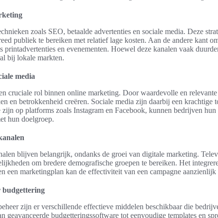
rketing
chnieken zoals SEO, betaalde advertenties en sociale media. Deze stra
eed publiek te bereiken met relatief lage kosten. Aan de andere kant om
ls printadvertenties en evenementen. Hoewel deze kanalen vaak duurder
l bij lokale markten.
iale media
en cruciale rol binnen online marketing. Door waardevolle en relevant
en en betrokkenheid creëren. Sociale media zijn daarbij een krachtige 
te zijn op platforms zoals Instagram en Facebook, kunnen bedrijven hu
et hun doelgroep.
ekanalen
nalen blijven belangrijk, ondanks de groei van digitale marketing. Telev
ijkheden om bredere demografische groepen te bereiken. Het integrere
en een marketingplan kan de effectiviteit van een campagne aanzienlijk
r budgettering
eheer zijn er verschillende effectieve middelen beschikbaar die bedrij
n geavanceerde budgetteringssoftware tot eenvoudige templates en spr