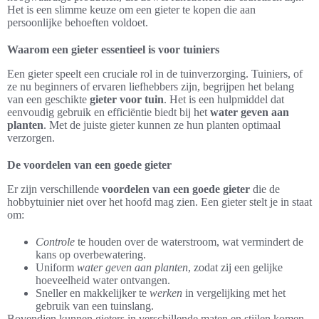
Het is een slimme keuze om een gieter te kopen die aan
persoonlijke behoeften voldoet.
Waarom een gieter essentieel is voor tuiniers
Een gieter speelt een cruciale rol in de tuinverzorging. Tuiniers, of
ze nu beginners of ervaren liefhebbers zijn, begrijpen het belang
van een geschikte
gieter voor tuin
. Het is een hulpmiddel dat
eenvoudig gebruik en efficiëntie biedt bij het
water geven aan
planten
. Met de juiste gieter kunnen ze hun planten optimaal
verzorgen.
De voordelen van een goede gieter
Er zijn verschillende
voordelen van een goede gieter
die de
hobbytuinier niet over het hoofd mag zien. Een gieter stelt je in staat
om:
Controle
te houden over de waterstroom, wat vermindert de
kans op overbewatering.
Uniform
water geven aan planten
, zodat zij een gelijke
hoeveelheid water ontvangen.
Sneller en makkelijker te
werken
in vergelijking met het
gebruik van een tuinslang.
Bovendien kunnen gieters in verschillende maten en stijlen komen,