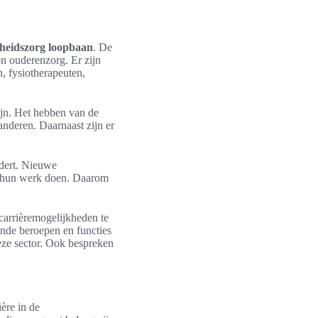
heidszorg loopbaan
. De
en ouderenzorg. Er zijn
, fysiotherapeuten,
ijn. Het hebben van de
nderen. Daarnaast zijn er
dert. Nieuwe
s hun werk doen. Daarom
 carrièremogelijkheden te
ende beroepen en functies
deze sector. Ook bespreken
ière in de