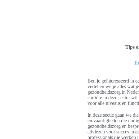
Tips 
Ee
Ben je geïnteresseerd in
e
vertellen we je alles wat
gezondheidszorg in Nederl
carrière in deze sector wil
voor alle niveaus en functi
In deze sectie gaan we di
en vaardigheden die nodig
gezondheidszorg en bespre
adviezen voor succes in
e
professionals die werken 