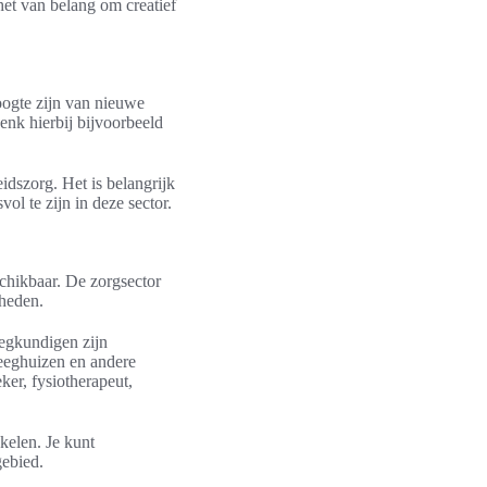
het van belang om creatief
oogte zijn van nieuwe
nk hierbij bijvoorbeeld
dszorg. Het is belangrijk
l te zijn in deze sector.
chikbaar. De zorgsector
gheden.
egkundigen zijn
leeghuizen en andere
ker, fysiotherapeut,
kelen. Je kunt
gebied.