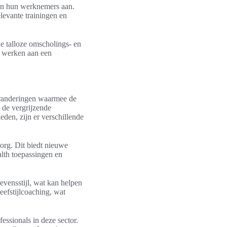
aan hun werknemers aan.
levante trainingen en
de talloze omscholings- en
te werken aan een
eranderingen waarmee de
 de vergrijzende
den, zijn er verschillende
org. Dit biedt nieuwe
alth toepassingen en
vensstijl, wat kan helpen
eefstijlcoaching, wat
ssionals in deze sector.