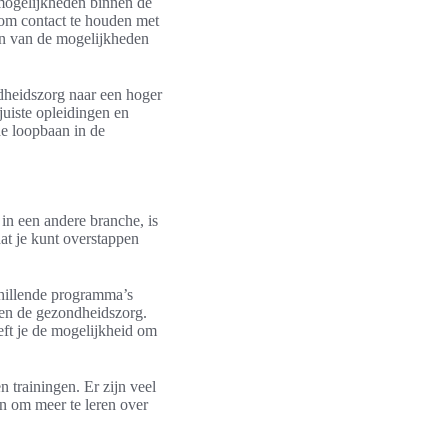
mogelijkheden binnen de
 om contact te houden met
en van de mogelijkheden
dheidszorg naar een hoger
 juiste opleidingen en
de loopbaan in de
in een andere branche, is
at je kunt overstappen
schillende programma’s
nen de gezondheidszorg.
eeft je de mogelijkheid om
 trainingen. Er zijn veel
n om meer te leren over