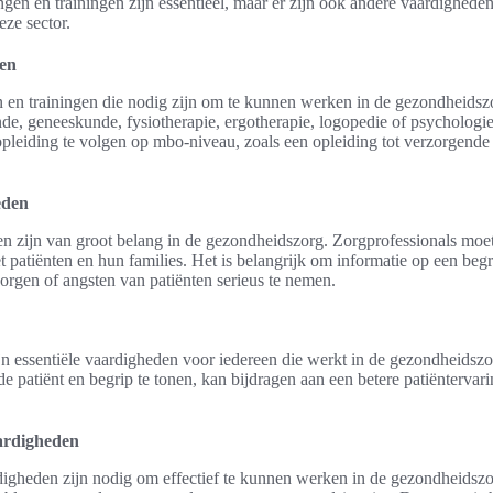
en en trainingen zijn essentieel, maar er zijn ook andere vaardigheden
ze sector.
gen
en en trainingen die nodig zijn om te kunnen werken in de gezondheidsz
de, geneeskunde, fysiotherapie, ergotherapie, logopedie of psychologie
pleiding te volgen op mbo-niveau, zoals een opleiding tot verzorgende
eden
zijn van groot belang in de gezondheidszorg. Zorgprofessionals moete
atiënten en hun families. Het is belangrijk om informatie op een begri
orgen of angsten van patiënten serieus te nemen.
n essentiële vaardigheden voor iedereen die werkt in de gezondheidsz
 de patiënt en begrip te tonen, kan bijdragen aan een betere patiëntervari
ardigheden
gheden zijn nodig om effectief te kunnen werken in de gezondheidszo