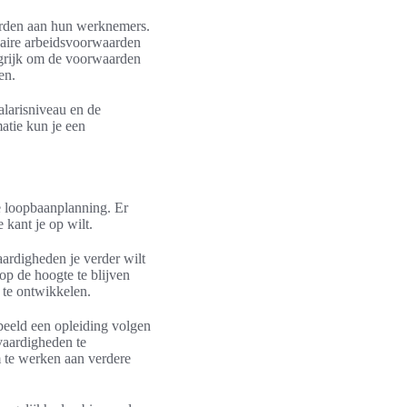
arden aan hun werknemers.
daire arbeidsvoorwaarden
angrijk om de voorwaarden
en.
alarisniveau en de
atie kun je een
je loopbaanplanning. Er
 kant je op wilt.
aardigheden je verder wilt
op de hoogte te blijven
 te ontwikkelen.
beeld een opleiding volgen
 vaardigheden te
m te werken aan verdere