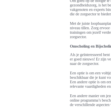
Om goed op de hoogte te 
gezondheidszorg, is het b
vakgenoten en experts bin
die de zorgsector te bieden
Met de juiste loopbaanpla
niveau tillen. Zorg ervoor 
trainingen om jezelf verd
zorgsector.
Omscholing en Bijscholi
Als je geïnteresseerd ben
er goed nieuws! Er zijn ve
naar de zorgsector.
Een optie is om een voltij
beschikbaar die je kunt v
Een andere optie is om een
relevante vaardigheden en 
Een andere manier om jezel
online programma’s beschi
de verschillende aspecten