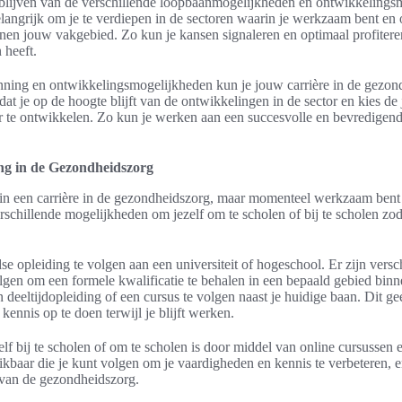
blijven van de verschillende loopbaanmogelijkheden en ontwikkelings
elangrijk om je te verdiepen in de sectoren waarin je werkzaam bent en
nen jouw vakgebied. Zo kun je kansen signaleren en optimaal profiter
 heeft.
nning en ontwikkelingsmogelijkheden kun je jouw carrière in de gezon
dat je op de hoogte blijft van de ontwikkelingen in de sector en kies de
er te ontwikkelen. Zo kun je werken aan een succesvolle en bevredigen
ng in de Gezondheidszorg
t in een carrière in de gezondheidszorg, maar momenteel werkzaam bent 
rschillende mogelijkheden om jezelf om te scholen of bij te scholen zod
dse opleiding te volgen aan een universiteit of hogeschool. Er zijn ver
olgen om een formele kwalificatie te behalen in een bepaald gebied bin
 deeltijdopleiding of een cursus te volgen naast je huidige baan. Dit g
kennis op te doen terwijl je blijft werken.
f bij te scholen of om te scholen is door middel van online cursussen en
kbaar die je kunt volgen om je vaardigheden en kennis te verbeteren, e
 van de gezondheidszorg.