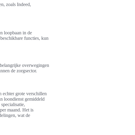
en, zoals Indeed,
en loopbaan in de
beschikbare functies, kun
 belangrijke overwegingen
innen de zorgsector.
echter grote verschillen
 in loondienst gemiddeld
specialisatie,
per maand. Het is
delingen, wat de