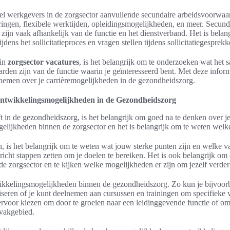
eel werkgevers in de zorgsector aanvullende secundaire arbeidsvoorwa
ingen, flexibele werktijden, opleidingsmogelijkheden, en meer. Secun
 zijn vaak afhankelijk van de functie en het dienstverband. Het is bel
dens het sollicitatieproces en vragen stellen tijdens sollicitatiegesprekk
 in
zorgsector vacatures
, is het belangrijk om te onderzoeken wat het s
den zijn van de functie waarin je geïnteresseerd bent. Met deze inform
nemen over je carrièremogelijkheden in de gezondheidszorg.
twikkelingsmogelijkheden in de Gezondheidszorg
eft in de gezondheidszorg, is het belangrijk om goed na te denken over 
gelijkheden binnen de zorgsector en het is belangrijk om te weten welke
, is het belangrijk om te weten wat jouw sterke punten zijn en welke v
icht stappen zetten om je doelen te bereiken. Het is ook belangrijk om 
e zorgsector en te kijken welke mogelijkheden er zijn om jezelf verder
wikkelingsmogelijkheden binnen de gezondheidszorg. Zo kun je bijvoor
liseren of je kunt deelnemen aan cursussen en trainingen om specifieke
rvoor kiezen om door te groeien naar een leidinggevende functie of o
 vakgebied.