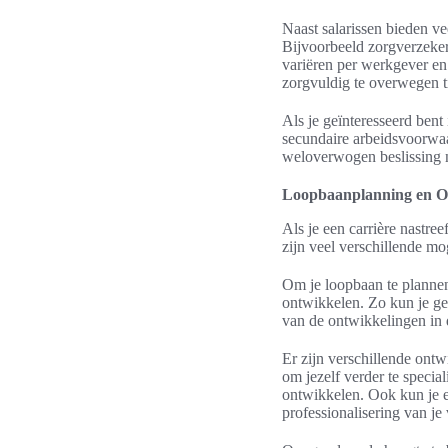
Naast salarissen bieden v
Bijvoorbeeld zorgverzeker
variëren per werkgever en
zorgvuldig te overwegen tij
Als je geïnteresseerd bent
secundaire arbeidsvoorwaar
weloverwogen beslissing 
Loopbaanplanning en On
Als je een carrière nastre
zijn veel verschillende mo
Om je loopbaan te plannen
ontwikkelen. Zo kun je ger
van de ontwikkelingen in d
Er zijn verschillende ont
om jezelf verder te specia
ontwikkelen. Ook kun je e
professionalisering van je