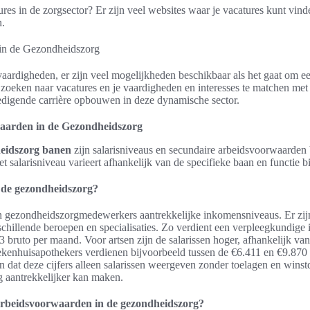
res in de zorgsector? Er zijn veel websites waar je vacatures kunt vind
n.
vaardigheden, er zijn veel mogelijkheden beschikbaar als het gaat om e
zoeken naar vacatures en je vaardigheden en interesses te matchen met 
edigende carrière opbouwen in deze dynamische sector.
waarden in de Gezondheidszorg
eidszorg banen
zijn salarisniveaus en secundaire arbeidsvoorwaarden
et salarisniveau varieert afhankelijk van de specifieke baan en functie b
n de gezondheidszorg?
gezondheidszorgmedewerkers aantrekkelijke inkomensniveaus. Er zijn 
rschillende beroepen en specialisaties. Zo verdient een verpleegkundige
 bruto per maand. Voor artsen zijn de salarissen hoger, afhankelijk van 
ekenhuisapothekers verdienen bijvoorbeeld tussen de €6.411 en €9.870 
 dat deze cijfers alleen salarissen weergeven zonder toelagen en winst
g aantrekkelijker kan maken.
arbeidsvoorwaarden in de gezondheidszorg?