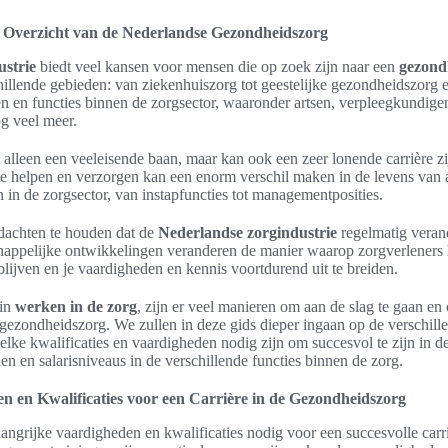
 Overzicht van de Nederlandse Gezondheidszorg
ustrie
biedt veel kansen voor mensen die op zoek zijn naar een
gezond
chillende gebieden: van ziekenhuiszorg tot geestelijke gezondheidszorg 
n en functies binnen de zorgsector, waaronder artsen, verpleegkundigen
og veel meer.
t alleen een veeleisende baan, maar kan ook een zeer lonende carrière z
 helpen en verzorgen kan een enorm verschil maken in de levens van a
 in de zorgsector, van instapfuncties tot managementposities.
edachten te houden dat de
Nederlandse zorgindustrie
regelmatig veran
happelijke ontwikkelingen veranderen de manier waarop zorgverlener
 blijven en je vaardigheden en kennis voortdurend uit te breiden.
 in
werken in de zorg
, zijn er veel manieren om aan de slag te gaan en
gezondheidszorg. We zullen in deze gids dieper ingaan op de verschill
elke kwalificaties en vaardigheden nodig zijn om succesvol te zijn in 
n en salarisniveaus in de verschillende functies binnen de zorg.
n en Kwalificaties voor een Carrière in de Gezondheidszorg
elangrijke vaardigheden en kwalificaties nodig voor een succesvolle carr