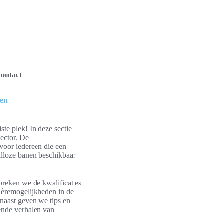
ontact
ten
ste plek! In deze sectie
sector. De
voor iedereen die een
 talloze banen beschikbaar
preken we de kwalificaties
rièremogelijkheden in de
naast geven we tips en
ende verhalen van