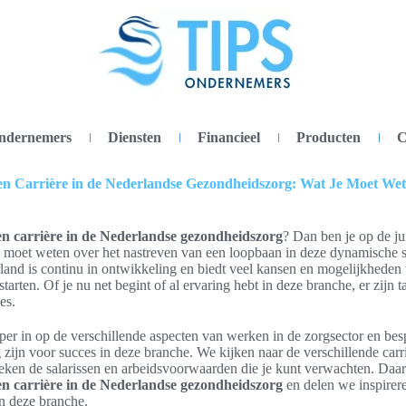
ondernemers
Diensten
Financieel
Producten
C
n Carrière in de Nederlandse Gezondheidszorg: Wat Je Moet We
en carrière in de Nederlandse gezondheidszorg
? Dan ben je op de jui
 je moet weten over het nastreven van een loopbaan in deze dynamische 
and is continu in ontwikkeling en biedt veel kansen en mogelijkheden 
 starten. Of je nu net begint of al ervaring hebt in deze branche, er zijn
es.
eper in op de verschillende aspecten van werken in de zorgsector en bes
 zijn voor succes in deze branche. We kijken naar de verschillende car
ken de salarissen en arbeidsvoorwaarden die je kunt verwachten. Daar
en carrière in de Nederlandse gezondheidszorg
en delen we inspirer
in deze branche.