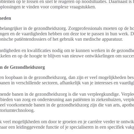
oblemen op te lossen en snel te reageren op noodsituaties. Daarnaast is 
 oplossingen te vinden voor complexe vraagstukken.
heden
belangrijker in de gezondheidszorg. Zorgprofessionals moeten op de h
ngen en de vaardigheden hebben om deze toe te passen in hun werk. De
onische patiëntendossiers of het gebruik van medische apparatuur.
aardigheden en kwalificaties nodig om te kunnen werken in de gezondhei
kkelen en op de hoogte te blijven van nieuwe ontwikkelingen om succesvo
in de Gezondheidszorg
een loopbaan in de gezondheidszorg, dan zijn er veel mogelijkheden bes
banen in verschillende sectoren, afhankelijk van je interesses en vaardi
ende banen in de gezondheidszorg is die van verpleegkundige. Verple
 bieden van zorg en ondersteuning aan patiënten in ziekenhuizen, verp
veel voorkomende banen in de gezondheidszorg zijn die van arts, apothe
atoriumtechnoloog.
ok veel mogelijkheden om door te groeien en je carrière verder te ontwik
aar een leidinggevende functie of je specialiseren in een specifiek vak