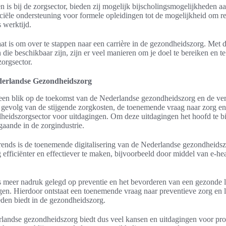
n is bij de zorgsector, bieden zij mogelijk bijscholingsmogelijkheden 
ciële ondersteuning voor formele opleidingen tot de mogelijkheid om re
s werktijd.
aat is om over te stappen naar een carrière in de gezondheidszorg. Met 
die beschikbaar zijn, zijn er veel manieren om je doel te bereiken en 
zorgsector.
derlandse Gezondheidszorg
 een blik op de toekomst van de Nederlandse gezondheidszorg en de v
s gevolg van de stijgende zorgkosten, de toenemende vraag naar zorg en
dheidszorgsector voor uitdagingen. Om deze uitdagingen het hoofd te bie
gaande in de zorgindustrie.
trends is de toenemende digitalisering van de Nederlandse gezondheidsz
efficiënter en effectiever te maken, bijvoorbeeld door middel van e-he
 meer nadruk gelegd op preventie en het bevorderen van een gezonde le
gen. Hierdoor ontstaat een toenemende vraag naar preventieve zorg en l
den biedt in de gezondheidszorg.
andse gezondheidszorg biedt dus veel kansen en uitdagingen voor profe