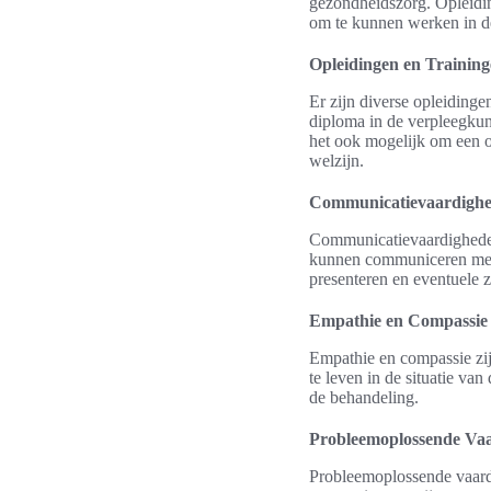
gezondheidszorg. Opleiding
om te kunnen werken in de
Opleidingen en Trainin
Er zijn diverse opleiding
diploma in de verpleegkun
het ook mogelijk om een o
welzijn.
Communicatievaardigh
Communicatievaardigheden 
kunnen communiceren met p
presenteren en eventuele z
Empathie en Compassie
Empathie en compassie zij
te leven in de situatie van
de behandeling.
Probleemoplossende Va
Probleemoplossende vaardi