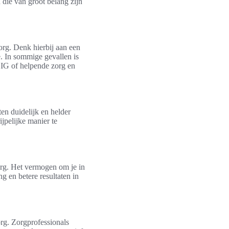
 die van groot belang zijn
org. Denk hierbij aan een
. In sommige gevallen is
 IG of helpende zorg en
n duidelijk en helder
jpelijke manier te
org. Het vermogen om je in
ng en betere resultaten in
rg. Zorgprofessionals