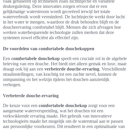
vaak gebaseerd op technieken zoals luchtinjectie en variabele
drukregulering. Deze innovaties zorgen ervoor dat er een
gelijkmatige waterstroom wordt gecreëerd terwijl het totale
waterverbruik wordt verminderd. De luchtinjectie werkt door lucht
in het water te mengen, waardoor de druk behouden blijft en de
doucheervaring comfortabel blijft. Mensen die zich afvragen hoe
werken waterbesparende technologie zullen merken dat deze
systemen zowel efficiënt als effectief zijn.
De voordelen van comfortabele douchekoppen
Een
comfortabele douchekop
speelt een cruciale rol in de algehele
beleving van een douche. Het biedt niet alleen gemak en luxe, maar
draagt ook bij aan een
verbeterde douche-ervaring
. Verschillende
straalinstellingen, van krachtig tot een zachte nevel, kunnen de
ontspanning en het welzijn tijdens het douchen aanzienlijk
verhogen.
Verbeterde douche-ervaring
De keuze voor een
comfortabele douchekop
zorgt voor een
aangename waterverspreiding, wat het douchen tot een
verkwikkende ervaring maakt. Het gebruik van innovatieve
technologieën maakt het mogelijk om de waterstraal aan te passen
aan persoonlijke voorkeuren. Dit resulteert in een optimalisatie van