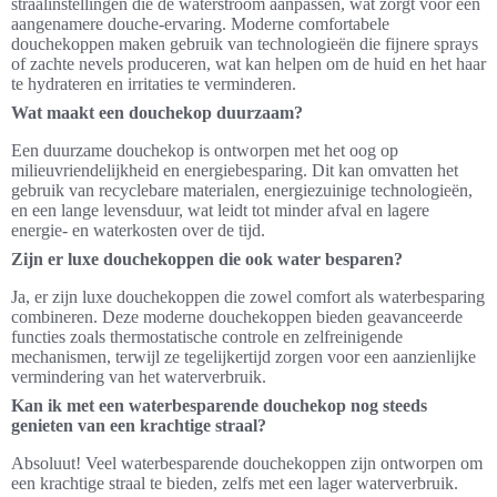
straalinstellingen die de waterstroom aanpassen, wat zorgt voor een
aangenamere douche-ervaring. Moderne comfortabele
douchekoppen maken gebruik van technologieën die fijnere sprays
of zachte nevels produceren, wat kan helpen om de huid en het haar
te hydrateren en irritaties te verminderen.
Wat maakt een douchekop duurzaam?
Een duurzame douchekop is ontworpen met het oog op
milieuvriendelijkheid en energiebesparing. Dit kan omvatten het
gebruik van recyclebare materialen, energiezuinige technologieën,
en een lange levensduur, wat leidt tot minder afval en lagere
energie- en waterkosten over de tijd.
Zijn er luxe douchekoppen die ook water besparen?
Ja, er zijn luxe douchekoppen die zowel comfort als waterbesparing
combineren. Deze moderne douchekoppen bieden geavanceerde
functies zoals thermostatische controle en zelfreinigende
mechanismen, terwijl ze tegelijkertijd zorgen voor een aanzienlijke
vermindering van het waterverbruik.
Kan ik met een waterbesparende douchekop nog steeds
genieten van een krachtige straal?
Absoluut! Veel waterbesparende douchekoppen zijn ontworpen om
een krachtige straal te bieden, zelfs met een lager waterverbruik.