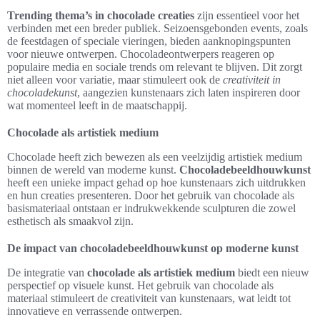
Trending thema’s in chocolade creaties
zijn essentieel voor het
verbinden met een breder publiek. Seizoensgebonden events, zoals
de feestdagen of speciale vieringen, bieden aanknopingspunten
voor nieuwe ontwerpen. Chocoladeontwerpers reageren op
populaire media en sociale trends om relevant te blijven. Dit zorgt
niet alleen voor variatie, maar stimuleert ook de
creativiteit in
chocoladekunst
, aangezien kunstenaars zich laten inspireren door
wat momenteel leeft in de maatschappij.
Chocolade als artistiek medium
Chocolade heeft zich bewezen als een veelzijdig artistiek medium
binnen de wereld van moderne kunst.
Chocoladebeeldhouwkunst
heeft een unieke impact gehad op hoe kunstenaars zich uitdrukken
en hun creaties presenteren. Door het gebruik van chocolade als
basismateriaal ontstaan er indrukwekkende sculpturen die zowel
esthetisch als smaakvol zijn.
De impact van chocoladebeeldhouwkunst op moderne kunst
De integratie van
chocolade als artistiek medium
biedt een nieuw
perspectief op visuele kunst. Het gebruik van chocolade als
materiaal stimuleert de creativiteit van kunstenaars, wat leidt tot
innovatieve en verrassende ontwerpen.