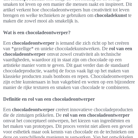
smaken tot leven op een manier die mensen raakt en inspireert. Dit
artikel verkent hoe chocoladeontwerpers hun creativiteit tot leven
brengen en welke technieken ze gebruiken om
chocoladekunst
te
maken die zowel mooi als smakelijk is.
Wat is een chocoladeontwerper?
Een
chocoladeontwerper
is iemand die zich richt op het creëren
van *gezellige* en unieke chocoladekunstwerken. De
rol van een
chocoladeontwerper
omvat zowel creativiteit als technische
vaardigheden, waardoor zij in staat zijn om chocolade op een
artistieke manier vorm te geven. Dit gaat verder dan de standaard
chocoladeproductie, waarbij de focus vaak ligt op het maken van
klassieke producten zoals bonbons en repen. Chocoladeontwerpers
zijn echte kunstenaars in hun vakgebied en weten op een bijzondere
manier de rijke texturen en smaken van chocolade te combineren.
Definitie en rol van een chocoladeontwerper
Een
chocoladeontwerper
creëert innovatieve chocoladeproducten
die de zintuigen prikkelen. De
rol van een chocoladeontwerper
omvat het conceptueel ontwerpen, het kiezen van ingrediënten en
het maken van prototypes. Dit proces vereist niet alleen een gevoel
voor esthetiek maar ook kennis van chocolade en de technieken om
deze op verschillende manieren te verwerken. Van het ontwikkelen