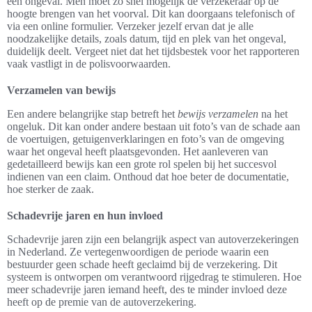
een ongeval. Men moet zo snel mogelijk de verzekeraar op de
hoogte brengen van het voorval. Dit kan doorgaans telefonisch of
via een online formulier. Verzeker jezelf ervan dat je alle
noodzakelijke details, zoals datum, tijd en plek van het ongeval,
duidelijk deelt. Vergeet niet dat het tijdsbestek voor het rapporteren
vaak vastligt in de polisvoorwaarden.
Verzamelen van bewijs
Een andere belangrijke stap betreft het
bewijs verzamelen
na het
ongeluk. Dit kan onder andere bestaan uit foto’s van de schade aan
de voertuigen, getuigenverklaringen en foto’s van de omgeving
waar het ongeval heeft plaatsgevonden. Het aanleveren van
gedetailleerd bewijs kan een grote rol spelen bij het succesvol
indienen van een claim. Onthoud dat hoe beter de documentatie,
hoe sterker de zaak.
Schadevrije jaren en hun invloed
Schadevrije jaren zijn een belangrijk aspect van autoverzekeringen
in Nederland. Ze vertegenwoordigen de periode waarin een
bestuurder geen schade heeft geclaimd bij de verzekering. Dit
systeem is ontworpen om verantwoord rijgedrag te stimuleren. Hoe
meer schadevrije jaren iemand heeft, des te minder invloed deze
heeft op de premie van de autoverzekering.