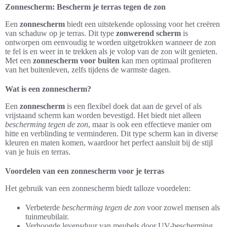
Zonnescherm: Bescherm je terras tegen de zon
Een
zonnescherm
biedt een uitstekende oplossing voor het creëren
van schaduw op je terras. Dit type
zonwerend scherm
is
ontworpen om eenvoudig te worden uitgetrokken wanneer de zon
te fel is en weer in te trekken als je volop van de zon wilt genieten.
Met een
zonnescherm voor buiten
kan men optimaal profiteren
van het buitenleven, zelfs tijdens de warmste dagen.
Wat is een zonnescherm?
Een
zonnescherm
is een flexibel doek dat aan de gevel of als
vrijstaand scherm kan worden bevestigd. Het biedt niet alleen
bescherming tegen de zon
, maar is ook een effectieve manier om
hitte en verblinding te verminderen. Dit type scherm kan in diverse
kleuren en maten komen, waardoor het perfect aansluit bij de stijl
van je huis en terras.
Voordelen van een zonnescherm voor je terras
Het gebruik van een zonnescherm biedt talloze voordelen:
Verbeterde
bescherming tegen de zon
voor zowel mensen als
tuinmeubilair.
Verhoogde levensduur van meubels door UV-bescherming.