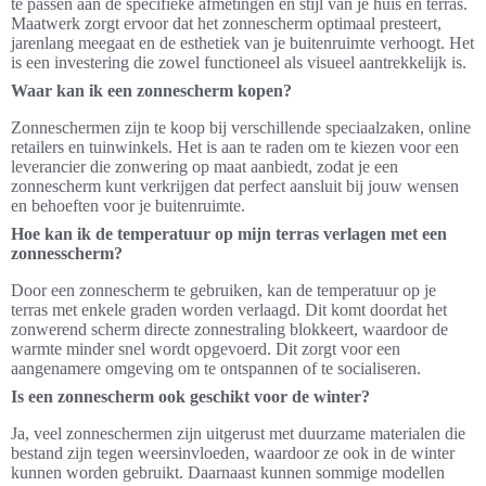
te passen aan de specifieke afmetingen en stijl van je huis en terras.
Maatwerk zorgt ervoor dat het zonnescherm optimaal presteert,
jarenlang meegaat en de esthetiek van je buitenruimte verhoogt. Het
is een investering die zowel functioneel als visueel aantrekkelijk is.
Waar kan ik een zonnescherm kopen?
Zonneschermen zijn te koop bij verschillende speciaalzaken, online
retailers en tuinwinkels. Het is aan te raden om te kiezen voor een
leverancier die zonwering op maat aanbiedt, zodat je een
zonnescherm kunt verkrijgen dat perfect aansluit bij jouw wensen
en behoeften voor je buitenruimte.
Hoe kan ik de temperatuur op mijn terras verlagen met een
zonnesscherm?
Door een zonnescherm te gebruiken, kan de temperatuur op je
terras met enkele graden worden verlaagd. Dit komt doordat het
zonwerend scherm directe zonnestraling blokkeert, waardoor de
warmte minder snel wordt opgevoerd. Dit zorgt voor een
aangenamere omgeving om te ontspannen of te socialiseren.
Is een zonnescherm ook geschikt voor de winter?
Ja, veel zonneschermen zijn uitgerust met duurzame materialen die
bestand zijn tegen weersinvloeden, waardoor ze ook in de winter
kunnen worden gebruikt. Daarnaast kunnen sommige modellen