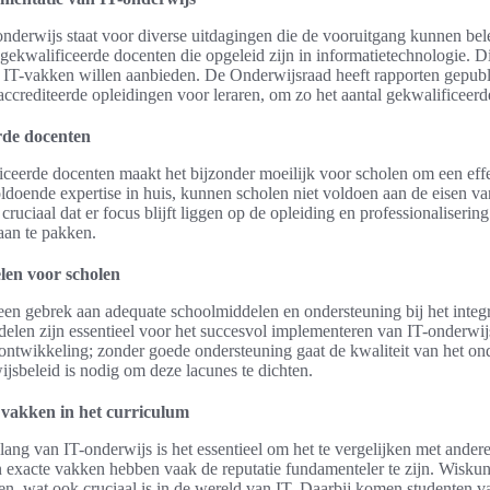
nderwijs staat voor diverse uitdagingen die de vooruitgang kunnen be
 gekwalificeerde docenten die opgeleid zijn in informatietechnologie. Di
 IT-vakken willen aanbieden. De Onderwijsraad heeft rapporten gepub
crediteerde opleidingen voor leraren, om zo het aantal gekwalificeerd
rde docenten
iceerde docenten maakt het bijzonder moeilijk voor scholen om een effe
doende expertise in huis, kunnen scholen niet voldoen aan de eisen v
 cruciaal dat er focus blijft liggen op de opleiding en professionaliseri
aan te pakken.
len voor scholen
een gebrek aan adequate schoolmiddelen en ondersteuning bij het integ
elen zijn essentieel voor het succesvol implementeren van IT-onderwij
ontwikkeling; zonder goede ondersteuning gaat de kwaliteit van het ond
ijsbeleid is nodig om deze lacunes te dichten.
 vakken in het curriculum
elang van IT-onderwijs is het essentieel om het te vergelijken met ander
exacte vakken hebben vaak de reputatie fundamenteler te zijn. Wiskund
ren, wat ook cruciaal is in de wereld van IT. Daarbij komen studenten 