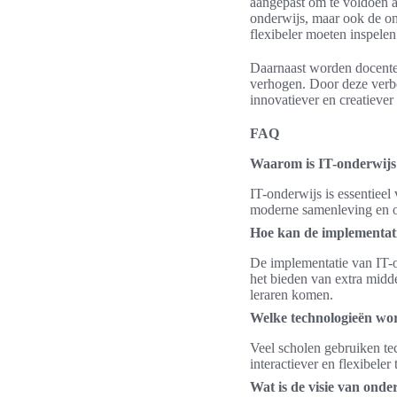
aangepast om te voldoen a
onderwijs, maar ook de on
flexibeler moeten inspelen 
Daarnaast worden docenten
verhogen. Door deze verbe
innovatiever en creatiever
FAQ
Waarom is IT-onderwijs 
IT-onderwijs is essentieel
moderne samenleving en op
Hoe kan de implementat
De implementatie van IT-o
het bieden van extra midde
leraren komen.
Welke technologieën wor
Veel scholen gebruiken t
interactiever en flexibele
Wat is de visie van onde