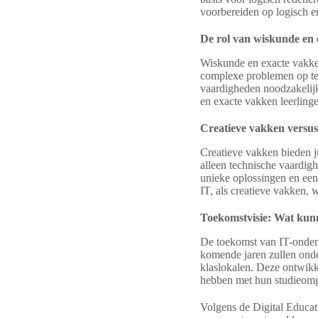
voorbereiden op logisch e
De rol van wiskunde en
Wiskunde en exacte vakken
complexe problemen op te 
vaardigheden noodzakelijk
en exacte vakken leerling
Creatieve vakken versus
Creatieve vakken bieden ju
alleen technische vaardig
unieke oplossingen en een
IT, als creatieve vakken, 
Toekomstvisie: Wat ku
De toekomst van IT-onderw
komende jaren zullen onder
klaslokalen. Deze ontwikke
hebben met hun studieomg
Volgens de Digital Educa