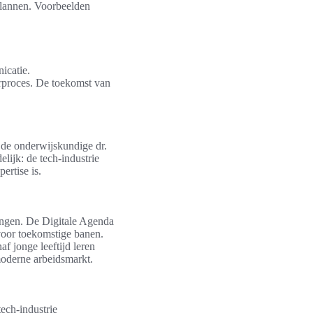
plannen. Voorbeelden
icatie.
erproces. De toekomst van
 de onderwijskundige dr.
lijk: de tech-industrie
ertise is.
rengen. De Digitale Agenda
voor toekomstige banen.
f jonge leeftijd leren
moderne arbeidsmarkt.
tech-industrie