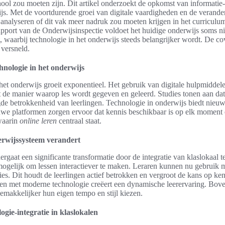
hool zou moeten zijn. Dit artikel onderzoekt de opkomst van informatie-
js. Met de voortdurende groei van digitale vaardigheden en de verande
 analyseren of dit vak meer nadruk zou moeten krijgen in het curriculu
pport van de Onderwijsinspectie voldoet het huidige onderwijs soms ni
 waarbij technologie in het onderwijs steeds belangrijker wordt. De c
versneld.
hnologie in het onderwijs
het onderwijs groeit exponentieel. Het gebruik van digitale hulpmiddel
t de manier waarop les wordt gegeven en geleerd. Studies tonen aan da
de betrokkenheid van leerlingen. Technologie in onderwijs biedt nieu
euwe platformen zorgen ervoor dat kennis beschikbaar is op elk moment 
waarin
online leren
centraal staat.
erwijssysteem verandert
gaat een significante transformatie door de integratie van klaslokaal t
ogelijk om lessen interactiever te maken. Leraren kunnen nu gebruik 
es. Dit houdt de leerlingen actief betrokken en vergroot de kans op ke
den met moderne technologie creëert een dynamische leerervaring. Bov
emakkelijker hun eigen tempo en stijl kiezen.
gie-integratie in klaslokalen