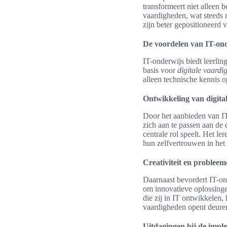
transformeert niet alleen 
vaardigheden, wat steeds m
zijn beter gepositioneerd
De voordelen van IT-ond
IT-onderwijs biedt leerli
basis voor
digitale vaardi
alleen technische kennis o
Ontwikkeling van digita
Door het aanbieden van IT
zich aan te passen aan de
centrale rol speelt. Het l
hun zelfvertrouwen in het
Creativiteit en problee
Daarnaast bevordert IT-o
om innovatieve oplossing
die zij in IT ontwikkelen
vaardigheden opent deuren
Uitdagingen bij de impl