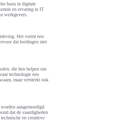
e basis in digitale
kennis en ervaring in IT
oor werkgevers.
enleving. Het vormt een
ervoor dat leerlingen niet
heden
, die hen helpen om
 waar technologie een
ekwaam, maar versterkt ook
n worden aangemoedigd
oond dat de vaardigheden
technische en creatieve