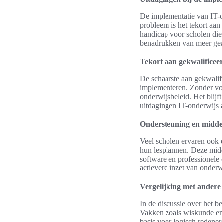
De implementatie van IT-o
probleem is het tekort aan
handicap voor scholen die
benadrukken van meer geac
Tekort aan gekwalificee
De schaarste aan gekwalif
implementeren. Zonder vol
onderwijsbeleid. Het blijft
uitdagingen IT-onderwijs 
Ondersteuning en midde
Veel scholen ervaren ook 
hun lesplannen. Deze midd
software en professionele 
actievere inzet van onderw
Vergelijking met andere
In de discussie over het b
Vakken zoals wiskunde en 
basis voor logisch redene