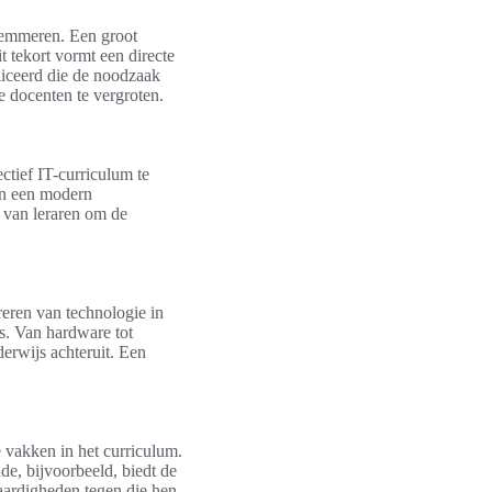
lemmeren. Een groot
t tekort vormt een directe
liceerd die de noodzaak
e docenten te vergroten.
ctief IT-curriculum te
an een modern
ng van leraren om de
reren van technologie in
s. Van hardware tot
erwijs achteruit. Een
e vakken in het curriculum.
e, bijvoorbeeld, biedt de
vaardigheden tegen die hen