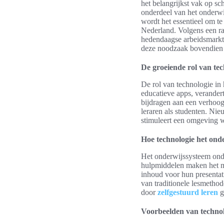
het belangrijkst vak op sc
onderdeel van het onderwi
wordt het essentieel om te
Nederland. Volgens een ra
hedendaagse arbeidsmarkt,
deze noodzaak bovendien 
De groeiende rol van tec
De rol van technologie in 
educatieve apps, verander
bijdragen aan een verhoog
leraren als studenten. Ni
stimuleert een omgeving 
Hoe technologie het ond
Het onderwijssysteem onder
hulpmiddelen maken het m
inhoud voor hun presentati
van traditionele lesmetho
door
zelfgestuurd leren
g
Voorbeelden van technolo