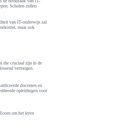
en de noodzaak van IT-
epen. Scholen zullen
iteit van IT-onderwijs zal
 toekomst, maar ook
 die cruciaal zijn in de
plossend vermogen.
alificeerde docenten en
editeerde opleidingen voor
 Zoom om het leren