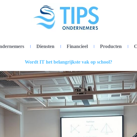
ondernemers
Diensten
Financieel
Producten
C
Wordt IT het belangrijkste vak op school?