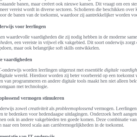
bestaande banen, maar creëert ook nieuwe kansen. Dit vraagt om een sterk
eer vereist wordt in diverse sectoren. Scholieren die beschikken over 
 voor de banen van de toekomst, waardoor zij aantrekkelijker worden v
erwijs voor leerlingen
ngen waardevolle vaardigheden die zij nodig hebben in de moderne sam
gheden
, een vereiste in vrijwel elk vakgebied. Dit soort onderwijs zorgt 
pdoen, maar ook belangrijke soft skills ontwikkelen.
le vaardigheden
-onderwijs worden leerlingen uitgerust met essentiële
digitale vaardig
 digitale wereld. Hierdoor worden zij beter voorbereid op een toekomst
eren van programmeren en andere digitale tools maakt hen niet alleen b
 omgaan met technologie.
moplossend vermogen stimuleren
nderwijs zowel
creativiteit
als
probleemoplossend
vermogen. Leerlinge
en te bedenken voor hedendaagse uitdagingen. Onderzoek heeft aanget
, hen ook in andere vakgebieden ten goede komen. Deze combinatie van 
 naar een breed scala aan carrièremogelijkheden in de toekomst.
ementatie van IT-onderwijs