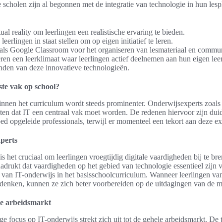
 scholen zijn al begonnen met de integratie van technologie in hun les
ual reality om leerlingen een realistische ervaring te bieden.
eerlingen in staat stellen om op eigen initiatief te leren.
als Google Classroom voor het organiseren van lesmateriaal en commun
ren een leerklimaat waar leerlingen actief deelnemen aan hun eigen le
anden van deze innovatieve technologieën.
ste vak op school?
innen het curriculum wordt steeds prominenter. Onderwijsexperts zoals
en dat IT een centraal vak moet worden. De redenen hiervoor zijn duide
ed opgeleide professionals, terwijl er momenteel een tekort aan deze exp
xperts
s het cruciaal om leerlingen vroegtijdig digitale vaardigheden bij te b
drukt dat vaardigheden op het gebied van technologie essentieel zijn 
ie van IT-onderwijs in het basisschoolcurriculum. Wanneer leerlingen vana
denken, kunnen ze zich beter voorbereiden op de uitdagingen van de 
ge arbeidsmarkt
e focus op IT-onderwijs strekt zich uit tot de gehele arbeidsmarkt. De 