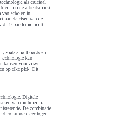
technologie als cruciaal
ringen op de arbeidsmarkt,
m van scholen in
et aan de eisen van de
ovid-19-pandemie heeft
en, zoals smartboards en
t technologie kan
we kansen voor zowel
en op elke plek. Dit
echnologie. Digitale
maken van multimedia-
nnisretentie. De combinatie
endien kunnen leerlingen