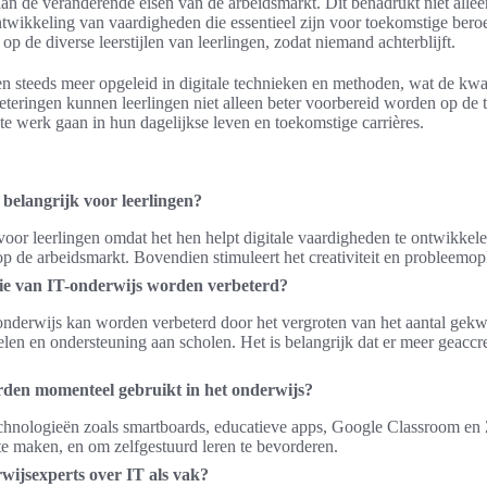
an de veranderende eisen van de arbeidsmarkt. Dit benadrukt niet alle
twikkeling van vaardigheden die essentieel zijn voor toekomstige bero
op de diverse leerstijlen van leerlingen, zodat niemand achterblijft.
 steeds meer opgeleid in digitale technieken en methoden, wat de kwal
teringen kunnen leerlingen niet alleen beter voorbereid worden op de
 te werk gaan in hun dagelijkse leven en toekomstige carrières.
belangrijk voor leerlingen?
 voor leerlingen omdat het hen helpt digitale vaardigheden te ontwikkelen
 de arbeidsmarkt. Bovendien stimuleert het creativiteit en probleemo
ie van IT-onderwijs worden verbeterd?
nderwijs kan worden verbeterd door het vergroten van het aantal gekw
len en ondersteuning aan scholen. Het is belangrijk dat er meer geaccr
den momenteel gebruikt in het onderwijs?
echnologieën zoals smartboards, educatieve apps, Google Classroom en
r te maken, en om zelfgestuurd leren te bevorderen.
rwijsexperts over IT als vak?