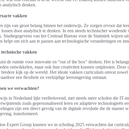
n analytisch denken.
 exacte vakken
 zijn van groot belang binnen het onderwijs. Ze zorgen ervoor dat leerl
lossen door analytisch te denken. In een steeds technischer wordende 
. Studiegegevens van het Centraal Bureau voor de Statistiek wijzen ui
en helpt om zich aan te passen aan technologische veranderingen en inn
 technische vakken
ist de ruimte voor innovatie en “out of the box” denken. Het is belangri
heden ontwikkelen, maar ook hun creativiteit kunnen ontplooien. Deze c
 bredere kijk op de wereld. Het ideale vakken curriculum omvat zowel 
waardoor een flexibele en veelzijdige leeromgeving ontstaat.
nnen we verwachten?
ijs in Nederland lijkt veelbelovend, met steeds meer scholen die IT-in
wijstrends zoals gepersonaliseerd leren en adaptieve technologieën een
lingen zijn een direct gevolg van de digitale revolutie die de manier wa
eving, transformeert.
tion Expert Group kunnen we in scholing 2025 verwachten dat curricu